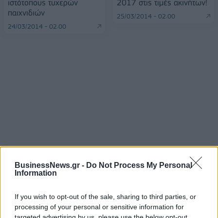
ιστότοπους τυχερών
2017 στις τιμές ακινήτων!
παιχνιδιών
25/03/2014 - 02:00
24/03/2014 - 02:00
BusinessNews.gr -
Do Not Process My Personal
ΡΟΗ ΕΙΔΗΣΕΩΝ
Information
If you wish to opt-out of the sale, sharing to third parties, or
Κορυφώνεται η έξοδος του Αυγούστου – Πάνω από
processing of your personal or sensitive information for
56.000 επιβάτες αναχωρούν σήμερα από τα
targeted advertising by us, please use the below opt-out