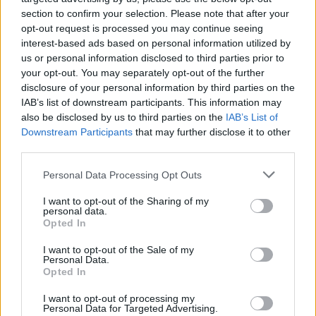
λιμάνια της Αττικής
section to confirm your selection. Please note that after your
08/08/2026 - 14:30
ΕΛΛΑΔΑ
opt-out request is processed you may continue seeing
interest-based ads based on personal information utilized by
Δυτική Αττική: Η επόμενη ημέρα μετά τις πυρκαγιές
us or personal information disclosed to third parties prior to
– Τα έργα Antinero και η «μάχη» πριν από τις
your opt-out. You may separately opt-out of the further
βροχές
disclosure of your personal information by third parties on the
IAB’s list of downstream participants. This information may
08/08/2026 - 14:08
ΕΛΛΑΔΑ
also be disclosed by us to third parties on the
IAB’s List of
Ειδικό Χωροταξικό για τον Τουρισμό: Οι νέοι
Downstream Participants
that may further disclose it to other
κανόνες για επενδύσεις, νησιά και προορισμούς υπό
third parties.
πίεση
Personal Data Processing Opt Outs
08/08/2026 - 13:21
ΤΟΥΡΙΣΜΟΣ
I want to opt-out of the Sharing of my
Υπουργείο Εργασίας: Ο “χάρτης” των πληρωμών
personal data.
από τον e-ΕΦΚΑ και τη ΔΥΠΑ έως τις 14 Αυγούστου
Opted In
08/08/2026 - 12:58
ΟΙΚΟΝΟΜΙΑ
I want to opt-out of the Sale of my
Personal Data.
Οι Hamilton Reserve Bank και SEE Capital
Opted In
Hamilton Ltd. συνάπτουν συμφωνία υπηρεσιών
μάρκετινγκ
I want to opt-out of processing my
Personal Data for Targeted Advertising.
08/08/2026 - 13:44
ΕΠΙΧΕΙΡΗΣΕΙΣ