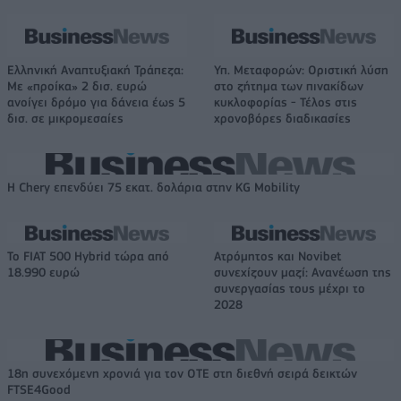
Ελληνική Αναπτυξιακή Τράπεζα:
Υπ. Μεταφορών: Οριστική λύση
Με «προίκα» 2 δισ. ευρώ
στο ζήτημα των πινακίδων
ανοίγει δρόμο για δάνεια έως 5
κυκλοφορίας - Τέλος στις
δισ. σε μικρομεσαίες
χρονοβόρες διαδικασίες
Η Chery επενδύει 75 εκατ. δολάρια στην KG Mobility
Το FIAT 500 Hybrid τώρα από
Ατρόμητος και Novibet
18.990 ευρώ
συνεχίζουν μαζί: Ανανέωση της
συνεργασίας τους μέχρι το
2028
18η συνεχόμενη χρονιά για τον ΟΤΕ στη διεθνή σειρά δεικτών
FTSE4Good