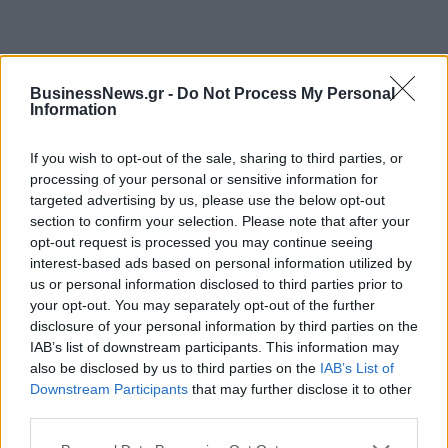
BusinessNews.gr -
Do Not Process My Personal
Information
If you wish to opt-out of the sale, sharing to third parties, or
processing of your personal or sensitive information for
targeted advertising by us, please use the below opt-out
section to confirm your selection. Please note that after your
opt-out request is processed you may continue seeing
ΡΟΗ ΕΙΔΗΣΕΩΝ
interest-based ads based on personal information utilized by
us or personal information disclosed to third parties prior to
your opt-out. You may separately opt-out of the further
disclosure of your personal information by third parties on the
Π. Μαρινάκης: «Το δημογραφικό δεν μπορεί να
IAB’s list of downstream participants. This information may
περιμένει»
also be disclosed by us to third parties on the
IAB’s List of
09/08/2026 - 14:34
ΠΟΛΙΤΙΚΗ
Downstream Participants
that may further disclose it to other
third parties.
Ε. Τουρνάς: Πάνω από 400 πυρκαγιές σε δέκα
ημέρες - Σε επιφυλακή ο κρατικός μηχανισμός