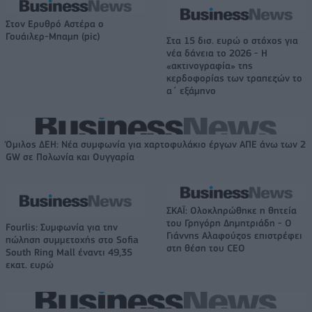
Στον Ερυθρό Αστέρα ο
Γουάιλερ-Μπαμπ (pic)
Στα 15 δισ. ευρώ ο στόχος για
νέα δάνεια το 2026 - Η
«ακτινογραφία» της
κερδοφορίας των τραπεζών το
α΄ εξάμηνο
Όμιλος ΔΕΗ: Νέα συμφωνία για χαρτοφυλάκιο έργων ΑΠΕ άνω των 2
GW σε Πολωνία και Ουγγαρία
ΣΚΑΪ: Ολοκληρώθηκε η θητεία
του Γρηγόρη Δημητριάδη - Ο
Fourlis: Συμφωνία για την
Γιάννης Αλαφούζος επιστρέφει
πώληση συμμετοχής στο Sofia
στη θέση του CEO
South Ring Mall έναντι 49,35
εκατ. ευρώ