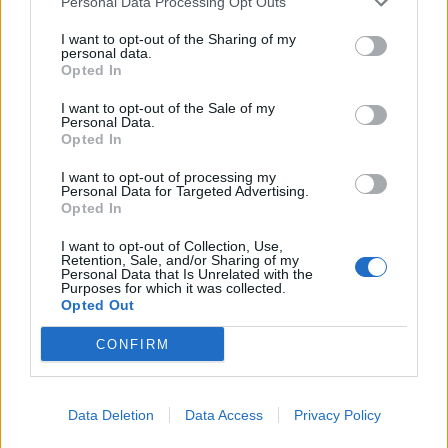
Personal Data Processing Opt Outs
09/08/2026 - 14:17
ΠΟΛΙΤΙΚΗ
I want to opt-out of the Sharing of my
Εξαγωγές: Η Ελλάδα κερδίζει τους Ευρωπαίους
personal data.
Opted In
ανταγωνιστές – Άνοδος μεριδίων σε 9 από 11
κλάδους (Εθνική Τράπεζα)
I want to opt-out of the Sale of my
Personal Data.
09/08/2026 - 13:51
ΟΙΚΟΝΟΜΙΑ
Opted In
Προς εκτύπωση το πολλαπλό βιβλίο - «Σύγχρονο
I want to opt-out of processing my
εκπαιδευτικό υλικό, τόσο σε έντυπη όσο και σε
Personal Data for Targeted Advertising.
ηλεκτρονική μορφή»
Opted In
09/08/2026 - 13:24
ΕΛΛΑΔΑ
I want to opt-out of Collection, Use,
Retention, Sale, and/or Sharing of my
Γερμανία: Το Βερολίνο θα επεκτείνει την έρευνα για
Personal Data that Is Unrelated with the
Purposes for which it was collected.
την ασφάλεια από τα drones μετά το περιστατικό σε
Opted Out
αεροδρόμιο
09/08/2026 - 12:57
ΚΟΣΜΟΣ
CONFIRM
Αυξημένη η επιβατική κίνηση από το λιμάνι του
Πειραιά – Περίπου 60.000 ταξίδεψαν Παρασκευή
Data Deletion
Data Access
Privacy Policy
και Σάββατο