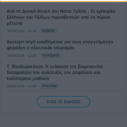
09/08/2026 - 12:33
ΕΛΛΑΔΑ
Από τη Δυτική Αττική στη Νότια Γαλλία : Οι εμπειρίες
Ελλήνων και Γάλλων πυροσβεστών από τα πύρινα
μέτωπα
09/08/2026 - 12:08
ΚΟΣΜΟΣ
Δεύτερη πηγή εισοδήματος για τους επαγγελματίες
ψαράδες ο αλιευτικός τουρισμός
09/08/2026 - 12:08
ΤΟΥΡΙΣΜΟΣ
Τ. Θεοδωρικάκος: Η ενίσχυση της βιομηχανίας
διασφαλίζει την ανάπτυξη, την ασφάλεια και
καλύτερους μισθούς
09/08/2026 - 11:43
ΠΟΛΙΤΙΚΗ
Υπ. Μεταφορών: Οριστική λύση στο ζήτημα των
ΟΛΕΣ ΟΙ ΕΙΔΗΣΕΙΣ
πινακίδων κυκλοφορίας - Τέλος στις χρονοβόρες
διαδικασίες
09/08/2026 - 11:18
ΕΛΛΑΔΑ