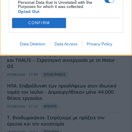
Είσοδος της γαλλικής Meridiam στην ηλεκτρική
Personal Data that Is Unrelated with the
Purposes for which it was collected.
διασύνδεση Ελλάδας – Κύπρου
Opted Out
05/08/2026 - 18:06
ΕΠΙΧΕΙΡΗΣΕΙΣ
CONFIRM
ΔΕΗ: Ισχυρή ανάπτυξη στο α΄ εξάμηνο 2026 με
προσαρμοσμένο EBITDA στα 1,2 δισ. ευρώ
05/08/2026 - 17:51
ΕΝΕΡΓΕΙΑ
Data Deletion
Data Access
Privacy Policy
Όμιλος AKTOR: Εξαγοράζει το 75% των ΗΛΕΚΤΩΡ
και THALIS – Στρατηγική συνεργασία με τη Motor
Oil
05/08/2026 - 17:39
ΕΠΙΧΕΙΡΗΣΕΙΣ
ΗΠΑ: Επιβράδυνση των προσλήψεων στον ιδιωτικό
τομέα τον Ιούλιο - Δημιουργήθηκαν μόνο 44.000
θέσεις εργασίας
05/08/2026 - 17:16
ΚΟΣΜΟΣ
Τ. Θεοδωρικάκος: Στηρίζουμε με πράξεις την
έρευνα και την καινοτομία
05/08/2026 - 16:51
ΠΟΛΙΤΙΚΗ