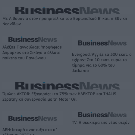
Με Λιθουανία στον προημιτελικό του Ευρωπαϊκού Β' κατ. η Εθνική
Νεανίδων
Αλέξης Γιαννούλιας: Υποψήφιος
Δήμαρχος στο Σικάγο ο άλλοτε
Evergood: Άγγιξε τα 300 εκατ. ο
παίκτης του Πανιώνιου
τζίρος- Στα 10 εκατ. ευρώ το
τίμημα για το 60% του
Jackaroo
Όμιλος AKTOR: Εξαγοράζει το 75% των ΗΛΕΚΤΩΡ και THALIS –
Στρατηγική συνεργασία με τη Motor Oil
TV: Η σκακιέρα της νέας σεζόν
ΔΕΗ: Ισχυρή ανάπτυξη στο α΄
εξάμηνο 2026 με