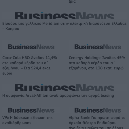
(pic)
Είσοδος της γαλλικής Meridiam στην ηλεκτρική διασύνδεση Ελλάδας
– Κύπρου
Coca-Cola HBC: Άνοδος 11,4%
Cenergy Holdings: Άνοδος 45%
στα καθαρά κέρδη του α΄
στα καθαρά κέρδη του α΄
εξαμήνου – Στα 524,4 εκατ.
εξαμήνου, στα 138 εκατ. ευρώ
ευρώ
Η συμφωνία Arval-Athlon αναδιαμορφώνει την αγορά leasing
VW: Η δύσκολη εξίσωση της
Alpha Bank: Για πρώτη φορά το
αναδιάρθρωσης
Αρχαίο Θέατρο Επιδαύρου
άνοιξε τις πύλες του σε όλους