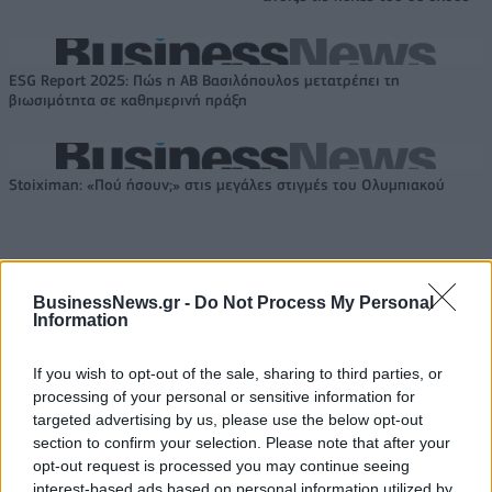
ESG Report 2025: Πώς η ΑΒ Βασιλόπουλος μετατρέπει τη
βιωσιμότητα σε καθημερινή πράξη
Stoiximan: «Πού ήσουν;» στις μεγάλες στιγμές του Ολυμπιακού
BusinessNews.gr -
Do Not Process My Personal
ΠΕΡΙΣΣΌΤΕΡΑ ΣΕ ΑΥΤΉ ΤΗΝ ΚΑΤΗΓΟΡΊΑ
Information
If you wish to opt-out of the sale, sharing to third parties, or
processing of your personal or sensitive information for
targeted advertising by us, please use the below opt-out
section to confirm your selection. Please note that after your
Προμήθειες μόνο με
Intralot: Πρόβλεψη για
opt-out request is processed you may continue seeing
μετρητά
ζημιές 0,2 εκατ. το 2013
interest-based ads based on personal information utilized by