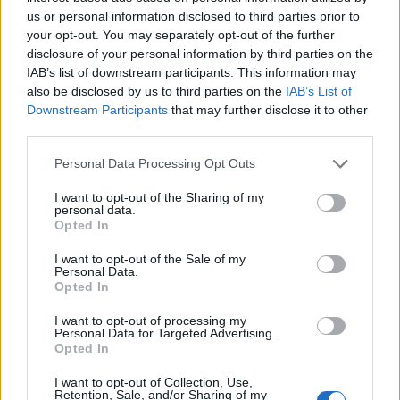
25/03/2014 - 02:00
26/03/2014 - 02:00
us or personal information disclosed to third parties prior to
your opt-out. You may separately opt-out of the further
disclosure of your personal information by third parties on the
IAB’s list of downstream participants. This information may
also be disclosed by us to third parties on the
IAB’s List of
Downstream Participants
that may further disclose it to other
third parties.
Personal Data Processing Opt Outs
I want to opt-out of the Sharing of my
personal data.
Opted In
I want to opt-out of the Sale of my
ΡΟΗ ΕΙΔΗΣΕΩΝ
Personal Data.
Opted In
I want to opt-out of processing my
Χρηματιστήριο: Πτώση κατά 0,18%, στα 315,71
Personal Data for Targeted Advertising.
εκατ. ευρώ ο τζίρος
Opted In
05/08/2026 - 18:27
ΟΙΚΟΝΟΜΙΑ
I want to opt-out of Collection, Use,
Retention, Sale, and/or Sharing of my