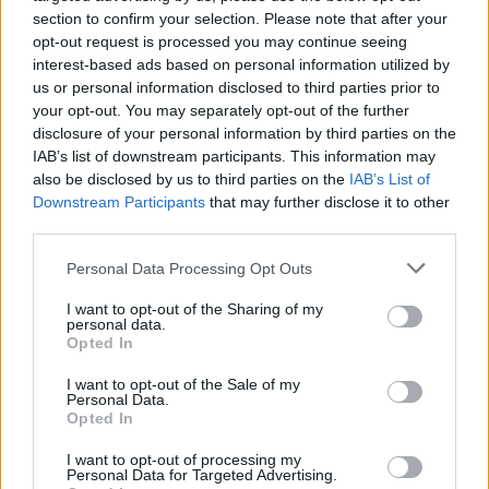
09/08/2026 - 10:03
ΠΟΛΙΤΙΚΗ
section to confirm your selection. Please note that after your
opt-out request is processed you may continue seeing
Κορυφώνεται η έξοδος του Αυγούστου – Πάνω από
interest-based ads based on personal information utilized by
56.000 επιβάτες αναχωρούν σήμερα από τα
us or personal information disclosed to third parties prior to
λιμάνια της Αττικής
your opt-out. You may separately opt-out of the further
08/08/2026 - 14:30
ΕΛΛΑΔΑ
disclosure of your personal information by third parties on the
IAB’s list of downstream participants. This information may
Δυτική Αττική: Η επόμενη ημέρα μετά τις πυρκαγιές
also be disclosed by us to third parties on the
IAB’s List of
– Τα έργα Antinero και η «μάχη» πριν από τις
Downstream Participants
that may further disclose it to other
βροχές
third parties.
08/08/2026 - 14:08
ΕΛΛΑΔΑ
Personal Data Processing Opt Outs
Ειδικό Χωροταξικό για τον Τουρισμό: Οι νέοι
I want to opt-out of the Sharing of my
κανόνες για επενδύσεις, νησιά και προορισμούς υπό
personal data.
πίεση
Opted In
08/08/2026 - 13:21
ΤΟΥΡΙΣΜΟΣ
I want to opt-out of the Sale of my
Personal Data.
Υπουργείο Εργασίας: Ο “χάρτης” των πληρωμών
Opted In
από τον e-ΕΦΚΑ και τη ΔΥΠΑ έως τις 14 Αυγούστου
I want to opt-out of processing my
08/08/2026 - 12:58
ΟΙΚΟΝΟΜΙΑ
Personal Data for Targeted Advertising.