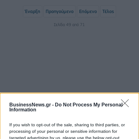
Έναρξη
Προηγούμενο
Επόμενο
Τέλος
Σελίδα 49 από 71
ΡΟΗ ΕΙΔΗΣΕΩΝ
BusinessNews.gr -
Do Not Process My Personal
Information
Αλ. Τσίπρας: Στις 2 Σεπτεμβρίου η παρουσίαση του
If you wish to opt-out of the sale, sharing to third parties, or
οικονομικού προγράμματος της ΕΛ.Α.Σ. στη
processing of your personal or sensitive information for
Θεσσαλονίκη
targeted advertising by us, please use the below opt-out