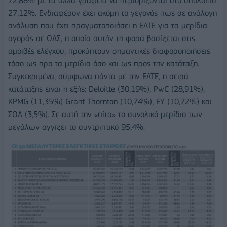
72,88% με τα άλλα γραφεία να περιορίζονται στο υπόλοιπο
27,12%. Ενδιαφέρον έχει ακόμη το γεγονός πως σε ανάλογη
ανάλυση που έχει πραγματοποιήσει η EΛΤΕ για τα μερίδια
αγοράς σε ΟΔΣ, η οποία αυτήν τη φορά βασίζεται στις
αμοιβές ελέγχου, προκύπτουν σημαντικές διαφοροποιήσεις
τόσο ως προ τα μερίδια όσο και ως προς την κατάταξη.
Συγκεκριμένα, σύμφωνα πάντα με την ΕΛΤΕ, η σειρά
κατάταξης είναι η εξής: Deloitte (30,19%), PwC (28,91%),
KPMG (11,35%) Grant Thornton (10,74%), EY (10,72%) και
ΣΟΛ (3,5%). Σε αυτή την «πίτα» το συνολικό μερίδιο των
μεγάλων αγγίζει το συντριπτικό 95,4%.