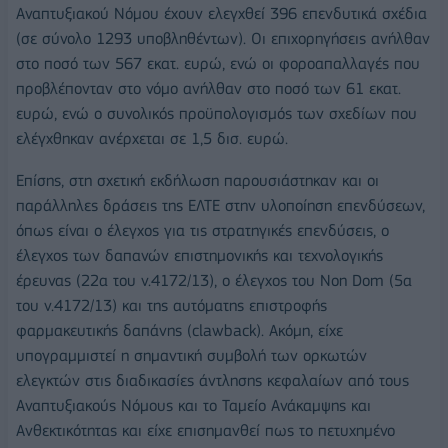
Αναπτυξιακού Νόμου έχουν ελεγχθεί 396 επενδυτικά σχέδια
(σε σύνολο 1293 υποβληθέντων). Οι επιχορηγήσεις ανήλθαν
στο ποσό των 567 εκατ. ευρώ, ενώ οι φοροαπαλλαγές που
προβλέπονταν στο νόμο ανήλθαν στο ποσό των 61 εκατ.
ευρώ, ενώ ο συνολικός προϋπολογισμός των σχεδίων που
ελέγχθηκαν ανέρχεται σε 1,5 δισ. ευρώ.
Επίσης, στη σχετική εκδήλωση παρουσιάστηκαν και οι
παράλληλες δράσεις της ΕΛΤΕ στην υλοποίηση επενδύσεων,
όπως είναι ο έλεγχος για τις στρατηγικές επενδύσεις, ο
έλεγχος των δαπανών επιστημονικής και τεχνολογικής
έρευνας (22α του ν.4172/13), ο έλεγχος του Non Dom (5α
του ν.4172/13) και της αυτόματης επιστροφής
φαρμακευτικής δαπάνης (clawback). Ακόμη, είχε
υπογραμμιστεί η σημαντική συμβολή των ορκωτών
ελεγκτών στις διαδικασίες άντλησης κεφαλαίων από τους
Αναπτυξιακούς Νόμους και το Ταμείο Ανάκαμψης και
Ανθεκτικότητας και είχε επισημανθεί πως το πετυχημένο