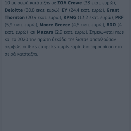
10 με σειρά κατάταξης οι:
ΣΟΛ
Crowe
(33 εκατ. ευρώ),
Deloitte
(30,8 εκατ. ευρώ),
EY
(24,4 εκατ. ευρώ),
Grant
Thornton
(20,9 εκατ. ευρώ),
KPMG
(13,2 εκατ. ευρώ),
PKF
(5,9 εκατ. ευρώ),
Moore
Greece
(4,6 εκατ. ευρώ),
Β
DO
(4
εκατ. ευρώ) και
Mazars
(2,9 εκατ. ευρώ). Σημειώνεται πως
και το 2020 την πρώτη δεκάδα της λίστας αποτελούσαν
ακριβώς οι ίδιες εταιρείες χωρίς καμία διαφοροποίηση στη
σειρά κατάταξης.