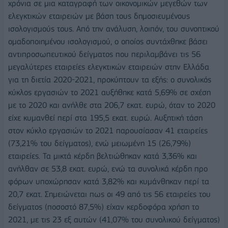
χρόνια σε μια καταγραφή των οικονομικών μεγεθών των
ελεγκτικών εταιρειών με βάση τους δημοσιευμένους
ισολογισμούς τους. Από την ανάλυση, λοιπόν, του συνοπτικού
ομαδοποιημένου ισολογισμού, ο οποίος συντάχθηκε βάσει
αντιπροσωπευτικού δείγματος που περιλαμβάνει τις 56
μεγαλύτερες εταιρείες ελεγκτικών εταιρειών στην Ελλάδα
για τη διετία 2020-2021, προκύπτουν τα εξής: ο συνολικός
κύκλος εργασιών το 2021 αυξήθηκε κατά 5,69% σε σχέση
με το 2020 και ανήλθε στα 206,7 εκατ. ευρώ, όταν το 2020
είχε κυμανθεί περί στα 195,5 εκατ. ευρώ. Αυξητική τάση
στον κύκλο εργασιών το 2021 παρουσίασαν 41 εταιρείες
(73,21% του δείγματος), ενώ μειωμένη 15 (26,79%)
εταιρείες. Τα μικτά κέρδη βελτιώθηκαν κατά 3,36% και
ανήλθαν σε 53,8 εκατ. ευρώ, ενώ τα συνολικά κέρδη προ
φόρων υποχώρησαν κατά 3,82% και κυμάνθηκαν περί τα
20,7 εκατ. Σημειώνεται πως οι 49 από τις 56 εταιρείες του
δείγματος (ποσοστό 87,5%) είχαν κερδοφόρα χρήση το
2021, με τις 23 εξ αυτών (41,07% του συνολικού δείγματος)