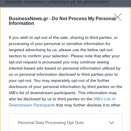
εταιρείες ελεγκτικών υπηρεσιών με τις μεγαλύτερες
επιχειρήσεις στη χώρα. Όπως προκύπτει, λοιπόν, η ΣΟΛ Α.Ε.
ελέγχει τις 205 από τις 1.000 μεγαλύτερες επιχειρήσεις στην
BusinessNews.gr -
Do Not Process My Personal
Information
Ελλάδα με βάση τον κύκλο εργασιών της οικονομικής χρήσης
του 2021, με το σχετικό μερίδιό της να ανέρχεται στο 20,5%.
If you wish to opt-out of the sale, sharing to third parties, or
Ακολουθεί η Grant Thornton (132 εταιρείες - μερίδιο 13,2%)
processing of your personal or sensitive information for
και το top 5 συμπληρώνουν οι PWC (131 εταιρείες-13,1%)
targeted advertising by us, please use the below opt-out
Deloitte (102 εταιρείες-10,2%) και EY (82 εταιρείες - 8,2%).
section to confirm your selection. Please note that after your
Στην πρώτη δεκάδα συναντάμε, επίσης, (με σειρά κατάταξης)
opt-out request is processed you may continue seeing
τις ΚPMG (74 εταιρείες), PKF (42 εταιρείες), ΒDO (41
interest-based ads based on personal information utilized by
us or personal information disclosed to third parties prior to
εταιρείες), Ελληνική Ελεγκτική (21 εταιρείες) και Olympia
your opt-out. You may separately opt-out of the further
Auditors (14 εταιρείες). Οι δέκα αυτές εταιρείες έχουν στο
disclosure of your personal information by third parties on the
πελατολόγιό τους 844 από τις 1.000 μεγαλύτερες
IAB’s list of downstream participants. This information may
επιχειρήσεις στην Ελλάδα (84,4%), ενώ οι υπόλοιπες 45
also be disclosed by us to third parties on the
IAB’s List of
εταιρείες ελεγκτικών υπηρεσιών που λειτουργούν στην
Downstream Participants
that may further disclose it to other
εγχώρια αγορά μοιράζονται τις υπόλοιπες 156 εταιρείες.
third parties.
Επίσης, θα πρέπει να αναφερθεί πως οι 6 πρώτες εταιρείες
Personal Data Processing Opt Outs
της σχετικής κατάταξης ασκούν έλεγχο στις 726 από αυτές