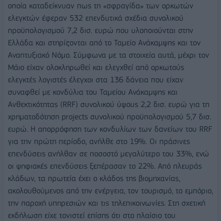
οποία καταδείκνυαν πως τη «σφραγίδα» των ορκωτών
ελεγκτών έφεραν 532 επενδυτικά σχέδια συνολικού
προϋπολογισμού 7,2 δισ. ευρώ που υλοποιούνται στην
Ελλάδα και στηρίζονται από το Ταμείο Ανάκαμψης και τον
Αναπτυξιακό Νόμο. Σύμφωνα με τα στοιχεία αυτά, μέχρι τον
Μάιο είχαν ολοκληρωθεί και ελεγχθεί από ορκωτούς
ελεγκτές λογιστές έλεγχοι στα 136 δάνεια που είχαν
συναφθεί με κονδύλια του Ταμείου Ανάκαμψης και
Ανθεκτικότητας (RRF) συνολικού ύψους 2,2 δισ. ευρώ για τη
χρηματοδότηση projects συνολικού προϋπολογισμού 5,7 δισ.
ευρώ. Η απορρόφηση των κονδυλίων των δανείων του RRF
για την πρώτη περίοδο, ανήλθε στο 19%. Οι πράσινες
επενδύσεις ανήλθαν σε ποσοστό μεγαλύτερο του 33%, ενώ
οι ψηφιακές επενδύσεις ξεπέρασαν το 22%. Από πλευράς
κλάδων, τα πρωτεία έχει ο κλάδος της βιομηχανίας,
ακολουθούμενος από την ενέργεια, τον τουρισμό, το εμπόριο,
την παροχή υπηρεσιών και τις τηλεπικοινωνίες. Στη σχετική
εκδήλωση είχε τονιστεί επίσης ότι στο πλαίσιο του