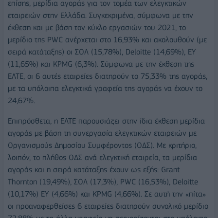
επίσης, μερίδια αγοράς για τον τομέα των ελεγκτικών
εταιρειών στην Ελλάδα. Συγκεκριμένα, σύμφωνα με την
έκθεση και με βάση τον κύκλο εργασιών του 2021, το
μερίδιο της PWC ανέρχεται στο 16,93% και ακολουθούν (με
σειρά κατάταξης) οι ΣΟΛ (15,78%), Deloitte (14,69%), ΕΥ
(11,65%) και KPMG (6,3%). Σύμφωνα με την έκθεση της
ΕΛΤΕ, οι 6 αυτές εταιρείες διατηρούν το 75,33% της αγοράς,
με τα υπόλοιπα ελεγκτικά γραφεία της αγοράς να έχουν το
24,67%.
Επιπρόσθετα, η ΕΛΤΕ παρουσιάζει στην ίδια έκθεση μερίδια
αγοράς με βάση τη συνεργασία ελεγκτικών εταιρειών με
Οργανισμούς Δημοσίου Συμφέροντος (ΟΔΣ). Με κριτήριο,
λοιπόν, το πλήθος ΟΔΣ ανά ελεγκτική εταιρεία, τα μερίδια
αγοράς και η σειρά κατάταξης έχουν ως εξής: Grant
Thornton (19,49%), ΣΟΛ (17,3%), PWC (16,53%), Deloitte
(10,17%) EY (4,66%) και KPMG (4,66%). Σε αυτή την «πίτα»
οι προαναφερθείσες 6 εταιρείες διατηρούν συνολικό μερίδιο