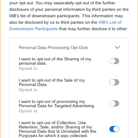
your opt-out. You may separately opt-out of the further
κανόνες για επενδύσεις, νησιά και προορισμούς υπό
disclosure of your personal information by third parties on the
πίεση
IAB’s list of downstream participants. This information may
08/08/2026 - 13:21
ΤΟΥΡΙΣΜΟΣ
also be disclosed by us to third parties on the
IAB’s List of
Downstream Participants
that may further disclose it to other
Υπουργείο Εργασίας: Ο “χάρτης” των πληρωμών
third parties.
από τον e-ΕΦΚΑ και τη ΔΥΠΑ έως τις 14 Αυγούστου
08/08/2026 - 12:58
ΟΙΚΟΝΟΜΙΑ
Personal Data Processing Opt Outs
Οι Hamilton Reserve Bank και SEE Capital
I want to opt-out of the Sharing of my
personal data.
Hamilton Ltd. συνάπτουν συμφωνία υπηρεσιών
Opted In
μάρκετινγκ
08/08/2026 - 13:44
ΕΠΙΧΕΙΡΗΣΕΙΣ
I want to opt-out of the Sale of my
Personal Data.
Opted In
Χρηματιστήριο Αθηνών: Εβδομαδιαία άνοδος
1,76%, κέρδη 23,31% από τις αρχές του έτους
I want to opt-out of processing my
Personal Data for Targeted Advertising.
08/08/2026 - 12:36
ΟΙΚΟΝΟΜΙΑ
Opted In
Διευρύνεται η πρωτοβουλία για τις τιμές στο ράφι
I want to opt-out of Collection, Use,
με 916 προϊόντα
Retention, Sale, and/or Sharing of my
Personal Data that Is Unrelated with the
08/08/2026 - 12:12
ΛΙΑΝΕΜΠΟΡΙΟ
Purposes for which it was collected.