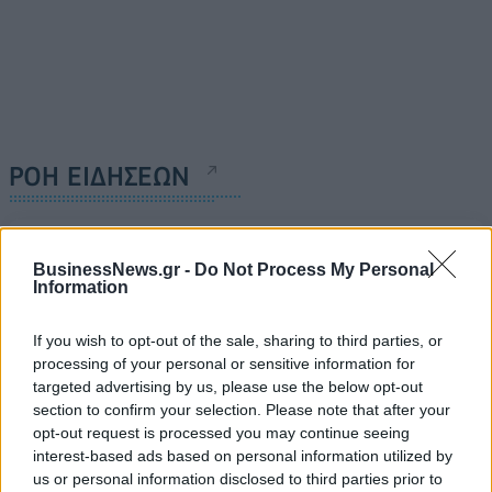
ΡΟΗ ΕΙΔΗΣΕΩΝ
Κορυφώνεται η έξοδος του Αυγούστου – Πάνω από
BusinessNews.gr -
Do Not Process My Personal
56.000 επιβάτες αναχωρούν σήμερα από τα
Information
λιμάνια της Αττικής
08/08/2026 - 14:30
ΕΛΛΑΔΑ
If you wish to opt-out of the sale, sharing to third parties, or
processing of your personal or sensitive information for
Δυτική Αττική: Η επόμενη ημέρα μετά τις πυρκαγιές
targeted advertising by us, please use the below opt-out
– Τα έργα Antinero και η «μάχη» πριν από τις
section to confirm your selection. Please note that after your
βροχές
opt-out request is processed you may continue seeing
08/08/2026 - 14:08
ΕΛΛΑΔΑ
interest-based ads based on personal information utilized by
us or personal information disclosed to third parties prior to
Ειδικό Χωροταξικό για τον Τουρισμό: Οι νέοι