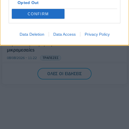
Opted Out
Health Monitoring: Η εθνική υποδομή για την
αξιοποίηση των δεδομένων υγείας προς όφελος
CONFIRM
των πολιτών
08/08/2026 - 11:48
ΥΓΕΙΑ
Data Deletion
Data Access
Privacy Policy
Ελληνική Αναπτυξιακή Τράπεζα: Με «προίκα» 2 δισ.
ευρώ ανοίγει δρόμο για δάνεια έως 5 δισ. σε
μικρομεσαίες
08/08/2026 - 11:22
ΤΡΑΠΕΖΕΣ
5G παντού, 6G στον ορίζοντα: Πού βρίσκεται η
ΟΛΕΣ ΟΙ ΕΙΔΗΣΕΙΣ
Ελλάδα στη μεγάλη τεχνολογική μετάβαση
08/08/2026 - 10:54
ΤΕΧΝΟΛΟΓΙΑ