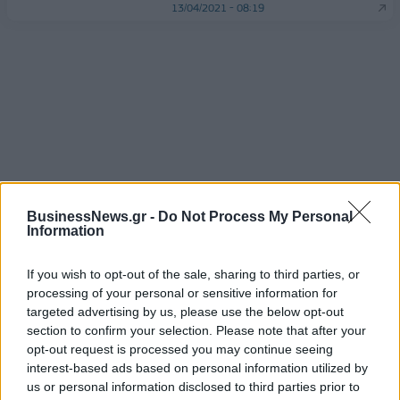
13/04/2021 - 08:19
ΡΟΗ ΕΙΔΗΣΕΩΝ
BusinessNews.gr -
Do Not Process My Personal
Information
Υψηλός κίνδυνος πυρκαγιάς σήμερα σε Αττική,
If you wish to opt-out of the sale, sharing to third parties, or
Κρήτη, Πελοπόννησο, Εύβοια και νησιά του Αιγαίου
processing of your personal or sensitive information for
targeted advertising by us, please use the below opt-out
07/08/2026 - 08:30
ΕΛΛΑΔΑ
section to confirm your selection. Please note that after your
Άνοδος του πετρελαίου μετά τις απειλές του Ιράν
opt-out request is processed you may continue seeing
για τα Στενά του Ορμούζ
interest-based ads based on personal information utilized by
us or personal information disclosed to third parties prior to
07/08/2026 - 08:13
ΚΟΣΜΟΣ