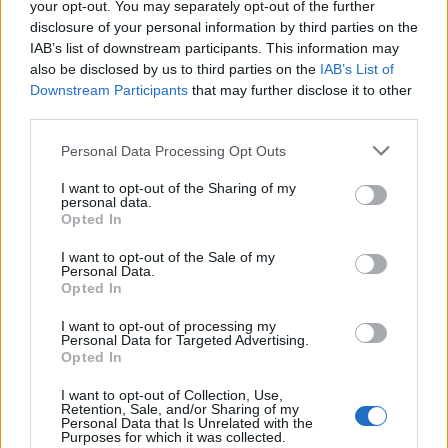
your opt-out. You may separately opt-out of the further
disclosure of your personal information by third parties on the
Χρηματιστήριο: Πτώση κατά 0,59%, στα 320,42
IAB’s list of downstream participants. This information may
εκατ. ευρώ ο τζίρος
also be disclosed by us to third parties on the
IAB’s List of
06/08/2026 - 18:10
ΟΙΚΟΝΟΜΙΑ
Downstream Participants
that may further disclose it to other
third parties.
ΟΠΕΚΑ: Αύριο η δεύτερη πληρωμή των δικαιούχων
του Λογαριασμού Αγροτικής Εστίας
Personal Data Processing Opt Outs
06/08/2026 - 17:40
ΟΙΚΟΝΟΜΙΑ
I want to opt-out of the Sharing of my
personal data.
Κυβερνητική Επιτροπή Βιομηχανίας- Κ. Μητσοτάκης:
Opted In
Στρατηγική προτεραιότητα η ενίσχυση της
βιομηχανίας
I want to opt-out of the Sale of my
Personal Data.
06/08/2026 - 17:18
ΠΟΛΙΤΙΚΗ
Opted In
Από τις 28 Αυγούστου η ψηφιακή ενεργοποίηση της
I want to opt-out of processing my
Κάρτας Αγρότη μέσω της ΕΑΕ 2026
Personal Data for Targeted Advertising.
Opted In
06/08/2026 - 16:51
ΟΙΚΟΝΟΜΙΑ
I want to opt-out of Collection, Use,
Eurobank: Εξελίξεις και προοπτικές στις αγορές
Retention, Sale, and/or Sharing of my
πετρελαίου και φυσικού αερίου στην Ευρώπη
Personal Data that Is Unrelated with the
Purposes for which it was collected.