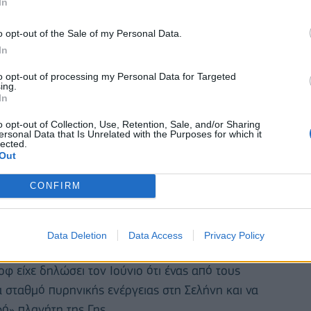
In
o opt-out of the Sale of my Personal Data.
In
to opt-out of processing my Personal Data for Targeted
ing.
In
o opt-out of Collection, Use, Retention, Sale, and/or Sharing
ersonal Data that Is Unrelated with the Purposes for which it
lected.
Out
ίναι πυρηνικός, αλλά διευκρίνισε ότι σ' αυτούς που
CONFIRM
βάνονται η ρωσική κρατική εταιρεία πυρηνικής
άτοφ, το κορυφαίο ινστιτούτο πυρηνικών ερευνών
Data Deletion
Data Access
Privacy Policy
 είχε δηλώσει τον Ιούνιο ότι ένας από τους
να σταθμό πυρηνικής ενέργειας στη Σελήνη και να
ό» πλανήτη της Γης.