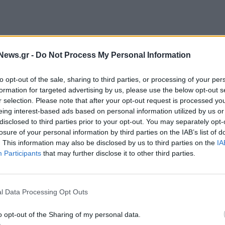
Roscosmos
ανέφερε σε δήλωσή της ότι σχεδιάζει να
News.gr -
Do Not Process My Personal Information
ταθμό παραγωγής ενέργειας και υπέγραψε για το
εταιρεία Lavochkin Association.
to opt-out of the sale, sharing to third parties, or processing of your per
formation for targeted advertising by us, please use the below opt-out s
ύ θα είναι να παρέχει ενέργεια για το σεληνιακό
r selection. Please note that after your opt-out request is processed y
eing interest-based ads based on personal information utilized by us or
ι ρομποτικά οχήματα (rovers), ένα αστεροσκοπείο
disclosed to third parties prior to your opt-out. You may separately opt-
 Διεθνή Σεληνιακό Ερευνητικό Σταθμό.
losure of your personal information by third parties on the IAB’s list of
. This information may also be disclosed by us to third parties on the
IA
ς τη δημιουργία ενός μόνιμου λειτουργικού
Participants
that may further disclose it to other third parties.
τάβαση, από τις μεμονωμένες αποστολές, σε ένα
Σελήνης», ανακοίνωσε η Roscosmos.
l Data Processing Opt Outs
o opt-out of the Sharing of my personal data.