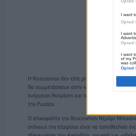
Opted 
I want t
Opted 
I want 
Advertis
Opted 
I want t
of my P
was col
Opted 
Η Roscosmos δεν είπε ρητά ότι ο σταθμός θα ε
θα συμμετάσχουν στην κατασκευή του περιλαμ
ενέργειας Rosatom και το Ινστιτούτο Κουρτσ
της Ρωσίας.
Ο επικεφαλής της Roscosmos Ντμίτρι Μπακάνοφ
στόχους της εταιρείας είναι να τοποθετήσει έ
εξερευνήσει την Αφροδίτη, γνωστή ως «αδελφ