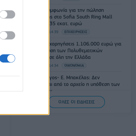
Fourlis: Συμφωνία για την πώληση
συμμετοχής στο Sofia South Ring Mall
έναντι 49,35 εκατ. ευρώ
07/08/2026 - 14:39
ΕΠΙΧΕΙΡΗΣΕΙΣ
ΥΠΠΟ: Επιχορηγήσεις 1.106.000 ευρώ για
την ενίσχυση των Πολυθεματικών
Φεστιβάλ σε όλη την Ελλάδα
07/08/2026 - 14:34
ΟΙΚΟΝΟΜΙΑ
Άρειος Πάγος- Ε. Μπακέλας: Δεν
ανασύρεται από το αρχείο η υπόθεση των
υποκλοπών
07/08/2026 - 14:11
ΕΛΛΑΔΑ
ΟΛΕΣ ΟΙ ΕΙΔΗΣΕΙΣ
Σαουδική Αραβία, Τουρκία και Πακιστάν
υπογράφουν κοινή αμυντική συμφωνία
07/08/2026 - 13:47
ΚΟΣΜΟΣ