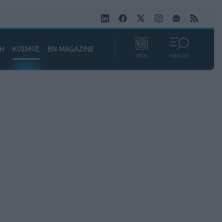
ΚΗ
ΚΟΣΜΟΣ
BN MAGAZINE
ΡΟΗ
ΜΕΝΟΥ