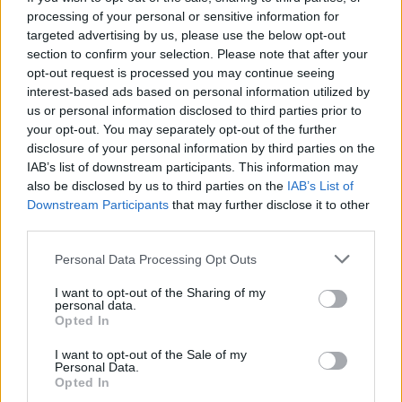
processing of your personal or sensitive information for
targeted advertising by us, please use the below opt-out
Κορυφώνεται η έξοδος του Αυγούστου – Πάνω από
section to confirm your selection. Please note that after your
56.000 επιβάτες αναχωρούν σήμερα από τα
opt-out request is processed you may continue seeing
λιμάνια της Αττικής
interest-based ads based on personal information utilized by
08/08/2026 - 14:30
ΕΛΛΑΔΑ
us or personal information disclosed to third parties prior to
your opt-out. You may separately opt-out of the further
Δυτική Αττική: Η επόμενη ημέρα μετά τις πυρκαγιές
disclosure of your personal information by third parties on the
– Τα έργα Antinero και η «μάχη» πριν από τις
IAB’s list of downstream participants. This information may
βροχές
also be disclosed by us to third parties on the
IAB’s List of
08/08/2026 - 14:08
ΕΛΛΑΔΑ
Downstream Participants
that may further disclose it to other
third parties.
Ειδικό Χωροταξικό για τον Τουρισμό: Οι νέοι
κανόνες για επενδύσεις, νησιά και προορισμούς υπό
Personal Data Processing Opt Outs
πίεση
I want to opt-out of the Sharing of my
08/08/2026 - 13:21
ΤΟΥΡΙΣΜΟΣ
personal data.
Opted In
Υπουργείο Εργασίας: Ο “χάρτης” των πληρωμών
από τον e-ΕΦΚΑ και τη ΔΥΠΑ έως τις 14 Αυγούστου
I want to opt-out of the Sale of my
Personal Data.
08/08/2026 - 12:58
ΟΙΚΟΝΟΜΙΑ
Opted In