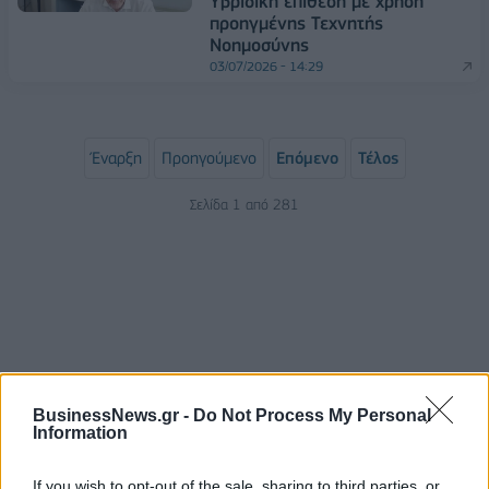
Yβριδική επίθεση με χρήση
προηγμένης Τεχνητής
Νοημοσύνης
03/07/2026 - 14:29
Έναρξη
Προηγούμενο
Επόμενο
Τέλος
Σελίδα 1 από 281
BusinessNews.gr -
Do Not Process My Personal
Information
ΡΟΗ ΕΙΔΗΣΕΩΝ
If you wish to opt-out of the sale, sharing to third parties, or