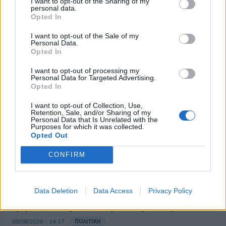
I want to opt-out of the Sharing of my
personal data.
Opted In
I want to opt-out of the Sale of my
Personal Data.
Opted In
I want to opt-out of processing my
Personal Data for Targeted Advertising.
Opted In
I want to opt-out of Collection, Use,
Retention, Sale, and/or Sharing of my
ΡΟΗ ΕΙΔΗΣΕΩΝ
Personal Data that Is Unrelated with the
Purposes for which it was collected.
Opted Out
Π. Μαρινάκης: «Το δημογραφικό δεν μπορεί να
CONFIRM
περιμένει»
09/08/2026 - 14:34
ΠΟΛΙΤΙΚΗ
Data Deletion
Data Access
Privacy Policy
Ε. Τουρνάς: Πάνω από 400 πυρκαγιές σε δέκα
ημέρες - Σε επιφυλακή ο κρατικός μηχανισμός
09/08/2026 - 14:17
ΠΟΛΙΤΙΚΗ