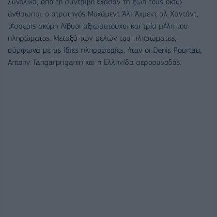
Συνολικά, από τη συντριβή έχασαν τη ζωή τους οκτώ
άνθρωποι: ο στρατηγός Μοχάμεντ Άλι Άχμεντ αλ Χαντάντ,
τέσσερις ακόμη Λίβυοι αξιωματούχοι και τρία μέλη του
πληρώματος. Μεταξύ των μελών του πληρώματος,
σύμφωνα με τις ίδιες πληροφορίες, ήταν οι Denis Pourtau,
Antony Tangarpriganin και η Ελληνίδα αεροσυνοδός.