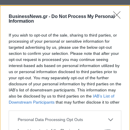
BusinessNews.gr -
Do Not Process My Personal
Information
ΠΕΡΙΣΣΌΤΕΡΑ ΣΕ ΑΥΤΉ ΤΗΝ ΚΑΤΗΓΟΡΊΑ
If you wish to opt-out of the sale, sharing to third parties, or
processing of your personal or sensitive information for
targeted advertising by us, please use the below opt-out
section to confirm your selection. Please note that after your
opt-out request is processed you may continue seeing
interest-based ads based on personal information utilized by
us or personal information disclosed to third parties prior to
your opt-out. You may separately opt-out of the further
ΗΠΑ: Κυρώσεις σε βάρος
Ρωσία: Σχέδια για
disclosure of your personal information by third parties on the
του Τιερί Μπρετόν και
κατασκευή πυρηνικού
IAB’s list of downstream participants. This information may
ακόμη τεσσάρων
σταθμού στη Σελήνη μέσα
also be disclosed by us to third parties on the
IAB’s List of
Ευρωπαίων για ζητήματα
σε μια δεκαετία
Downstream Participants
that may further disclose it to other
ελευθερίας του λόγου
24/12/2025 - 11:45
third parties.
24/12/2025 - 11:12
Personal Data Processing Opt Outs