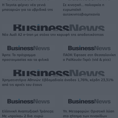
Η Toyota φέρνει νέα γενιά
Σε κινεζική… πολιορκία η
μπαταριών για τα υβριδικά της
ευρωπαϊκή
αυτοκινητοβιομηχανία
Νέο Audi A2 e-tron με στόχο την κορυφή της αποδοτικότητας
Άρης: Το πρόγραμμα
ΠΑΟΚ: Έφτασε στη Θεσσαλονίκη
προετοιμασίας και τα φιλικά
ο ΡαϊΚουάν Γκρέι (vid & pics)
Χρηματιστήριο Αθηνών: Εβδομαδιαία άνοδος 1,76%, κέρδη 23,31%
από τις αρχές του έτους
Ελληνική Αναπτυξιακή Τράπεζα:
Υπ. Μεταφορών: Οριστική λύση
Με «προίκα» 2 δισ. ευρώ
στο ζήτημα των πινακίδων