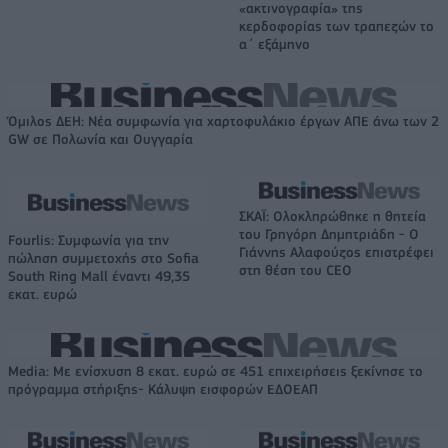
«ακτινογραφία» της
κερδοφορίας των τραπεζών το
α΄ εξάμηνο
Όμιλος ΔΕΗ: Νέα συμφωνία για χαρτοφυλάκιο έργων ΑΠΕ άνω των 2
GW σε Πολωνία και Ουγγαρία
ΣΚΑΪ: Ολοκληρώθηκε η θητεία
του Γρηγόρη Δημητριάδη - Ο
Fourlis: Συμφωνία για την
Γιάννης Αλαφούζος επιστρέφει
πώληση συμμετοχής στο Sofia
στη θέση του CEO
South Ring Mall έναντι 49,35
εκατ. ευρώ
Media: Με ενίσχυση 8 εκατ. ευρώ σε 451 επιχειρήσεις ξεκίνησε το
πρόγραμμα στήριξης- Κάλυψη εισφορών ΕΔΟΕΑΠ