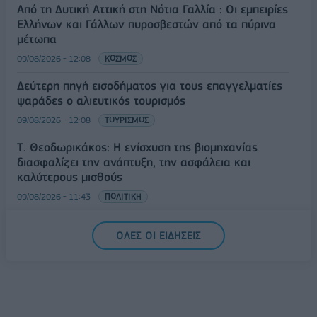
Από τη Δυτική Αττική στη Νότια Γαλλία : Οι εμπειρίες
Ελλήνων και Γάλλων πυροσβεστών από τα πύρινα
μέτωπα
09/08/2026 - 12:08
ΚΟΣΜΟΣ
Δεύτερη πηγή εισοδήματος για τους επαγγελματίες
ψαράδες ο αλιευτικός τουρισμός
09/08/2026 - 12:08
ΤΟΥΡΙΣΜΟΣ
Τ. Θεοδωρικάκος: Η ενίσχυση της βιομηχανίας
διασφαλίζει την ανάπτυξη, την ασφάλεια και
καλύτερους μισθούς
09/08/2026 - 11:43
ΠΟΛΙΤΙΚΗ
Υπ. Μεταφορών: Οριστική λύση στο ζήτημα των
ΟΛΕΣ ΟΙ ΕΙΔΗΣΕΙΣ
πινακίδων κυκλοφορίας - Τέλος στις χρονοβόρες
διαδικασίες
09/08/2026 - 11:18
ΕΛΛΑΔΑ