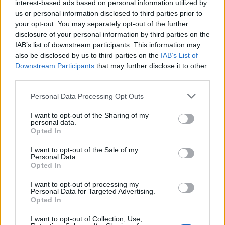
interest-based ads based on personal information utilized by
Χρηματιστήριο Αθηνών: Εβδομαδιαία άνοδος
us or personal information disclosed to third parties prior to
1,76%, κέρδη 23,31% από τις αρχές του έτους
your opt-out. You may separately opt-out of the further
08/08/2026 - 12:36
ΟΙΚΟΝΟΜΙΑ
disclosure of your personal information by third parties on the
IAB’s list of downstream participants. This information may
Διευρύνεται η πρωτοβουλία για τις τιμές στο ράφι
also be disclosed by us to third parties on the
IAB’s List of
με 916 προϊόντα
Downstream Participants
that may further disclose it to other
08/08/2026 - 12:12
ΛΙΑΝΕΜΠΟΡΙΟ
third parties.
Health Monitoring: Η εθνική υποδομή για την
Personal Data Processing Opt Outs
αξιοποίηση των δεδομένων υγείας προς όφελος
των πολιτών
I want to opt-out of the Sharing of my
personal data.
08/08/2026 - 11:48
ΥΓΕΙΑ
Opted In
Ελληνική Αναπτυξιακή Τράπεζα: Με «προίκα» 2 δισ.
I want to opt-out of the Sale of my
ΟΛΕΣ ΟΙ ΕΙΔΗΣΕΙΣ
Personal Data.
ευρώ ανοίγει δρόμο για δάνεια έως 5 δισ. σε
Opted In
μικρομεσαίες
08/08/2026 - 11:22
ΤΡΑΠΕΖΕΣ
I want to opt-out of processing my
Personal Data for Targeted Advertising.
Opted In
I want to opt-out of Collection, Use,