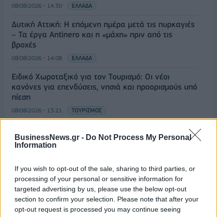
08/08/2026 - 14:30
ΕΛΛΑΔΑ
Δυτική Αττική: Η επόμενη ημέρα μετά τις πυρκαγιές
– Τα έργα Antinero και η «μάχη» πριν από τις
βροχές
08/08/2026 - 14:08
ΕΛΛΑΔΑ
Ειδικό Χωροταξικό για τον Τουρισμό: Οι νέοι
κανόνες για επενδύσεις, νησιά και προορισμούς υπό
πίεση
08/08/2026 - 13:21
ΤΟΥΡΙΣΜΟΣ
Υπουργείο Εργασίας: Ο “χάρτης” των πληρωμών
BusinessNews.gr -
Do Not Process My Personal
από τον e-ΕΦΚΑ και τη ΔΥΠΑ έως τις 14 Αυγούστου
Information
08/08/2026 - 12:58
ΟΙΚΟΝΟΜΙΑ
If you wish to opt-out of the sale, sharing to third parties, or
Οι Hamilton Reserve Bank και SEE Capital
processing of your personal or sensitive information for
Hamilton Ltd. συνάπτουν συμφωνία υπηρεσιών
targeted advertising by us, please use the below opt-out
μάρκετινγκ
section to confirm your selection. Please note that after your
08/08/2026 - 13:44
ΕΠΙΧΕΙΡΗΣΕΙΣ
opt-out request is processed you may continue seeing