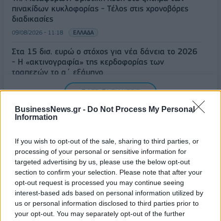
πινακίδων κυκλοφορίας - Τέλος στις χρονοβόρες
διαδικασίες
09/08/2026 - 11:18
ΕΛΛΑΔΑ
Στα 15 δισ. ευρώ ο στόχος για νέα δάνεια το 2026
- Η «ακτινογραφία» της κερδοφορίας των
τραπεζών το α΄ εξάμηνο
09/08/2026 - 10:52
ΤΡΑΠΕΖΕΣ
ΟΛΕΣ ΟΙ ΕΙΔΗΣΕΙΣ
Ισπανία – Ιταλία: Κλιμακώνεται η αντιπαράθεση για
BusinessNews.gr -
Do Not Process My Personal
το μεταναστευτικό με αμοιβαίους συνοριακούς
Information
ελέγχους
09/08/2026 - 10:29
ΚΟΣΜΟΣ
If you wish to opt-out of the sale, sharing to third parties, or
processing of your personal or sensitive information for
targeted advertising by us, please use the below opt-out
section to confirm your selection. Please note that after your
opt-out request is processed you may continue seeing
ΔΗΜΟΦΙΛΗ
interest-based ads based on personal information utilized by
us or personal information disclosed to third parties prior to
your opt-out. You may separately opt-out of the further