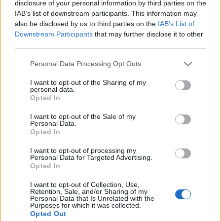
Δυτική Αττική: Η επόμενη ημέρα μετά τις
disclosure of your personal information by third parties on the
πυρκαγιές – Τα έργα Antinero και η «μάχη» πριν
IAB’s list of downstream participants. This information may
από τις βροχές
also be disclosed by us to third parties on the
IAB’s List of
Downstream Participants
that may further disclose it to other
08/08/2026 - 14:08
ΕΛΛΑΔΑ
third parties.
Κορυφώνεται η έξοδος του Αυγούστου – Πάνω
Personal Data Processing Opt Outs
από 56.000 επιβάτες αναχωρούν σήμερα από τα
λιμάνια της Αττικής
I want to opt-out of the Sharing of my
personal data.
08/08/2026 - 14:30
ΕΛΛΑΔΑ
Opted In
Αλ. Τσίπρας: Στις 2 Σεπτεμβρίου η παρουσίαση του
I want to opt-out of the Sale of my
οικονομικού προγράμματος της ΕΛ.Α.Σ. στη
Personal Data.
Θεσσαλονίκη
Opted In
09/08/2026 - 10:03
ΠΟΛΙΤΙΚΗ
I want to opt-out of processing my
Personal Data for Targeted Advertising.
Ισπανία – Ιταλία: Κλιμακώνεται η αντιπαράθεση
Opted In
για το μεταναστευτικό με αμοιβαίους συνοριακούς
ελέγχους
I want to opt-out of Collection, Use,
Retention, Sale, and/or Sharing of my
09/08/2026 - 10:29
ΚΟΣΜΟΣ
Personal Data that Is Unrelated with the
Purposes for which it was collected.
Opted Out
Στα 15 δισ. ευρώ ο στόχος για νέα δάνεια το 2026