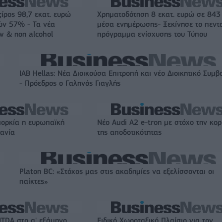
ζίρος 98,7 εκατ. ευρώ
Χρηματοδότηση 8 εκατ. ευρώ σε 843
ών 57% - Τα νέα
μέσα ενημέρωσης- Ξεκίνησε το πεντ
w & non alcohol
πρόγραμμα ενίσχυσης του Τύπου
IAB Hellas: Νέα Διοικούσα Επιτροπή και νέο Διοικητικό Συμβ
- Πρόεδρος ο Γαληνός Γιαγλής
ιορκία η ευρωπαϊκή
Νέο Audi A2 e-tron με στόχο την κο
χανία
της αποδοτικότητας
Platon BC: «Στόχος μας στις ακαδημίες να εξελίσσονται οι
παίκτες»
ITDA στο α' εξάμηνο,
Ειδικό Χωροταξικό Πλαίσιο για τον