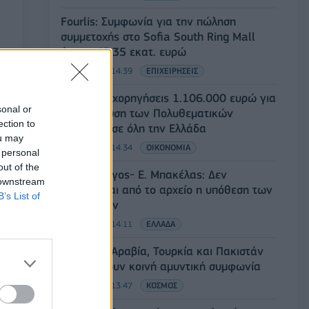
Fourlis: Συμφωνία για την πώληση
συμμετοχής στο Sofia South Ring Mall
έναντι 49,35 εκατ. ευρώ
07/08/2026 - 14:39
ΕΠΙΧΕΙΡΗΣΕΙΣ
ΥΠΠΟ: Επιχορηγήσεις 1.106.000 ευρώ για
sonal or
την ενίσχυση των Πολυθεματικών
ection to
Φεστιβάλ σε όλη την Ελλάδα
ou may
07/08/2026 - 14:34
ΟΙΚΟΝΟΜΙΑ
 personal
out of the
Άρειος Πάγος- Ε. Μπακέλας: Δεν
 downstream
ανασύρεται από το αρχείο η υπόθεση των
B’s List of
υποκλοπών
07/08/2026 - 14:11
ΕΛΛΑΔΑ
Σαουδική Αραβία, Τουρκία και Πακιστάν
υπογράφουν κοινή αμυντική συμφωνία
07/08/2026 - 13:47
ΚΟΣΜΟΣ