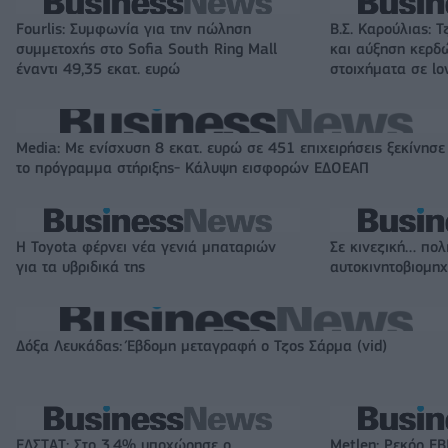
Fourlis: Συμφωνία για την πώληση
Β.Σ. Καρούλιας: Τ
συμμετοχής στο Sofia South Ring Mall
και αύξηση κερδ
έναντι 49,35 εκατ. ευρώ
στοιχήματα σε lo
Media: Με ενίσχυση 8 εκατ. ευρώ σε 451 επιχειρήσεις ξεκίνησε
το πρόγραμμα στήριξης- Κάλυψη εισφορών ΕΔΟΕΑΠ
Η Toyota φέρνει νέα γενιά μπαταριών
Σε κινεζική… πολ
για τα υβριδικά της
αυτοκινητοβιομη
Δόξα Λευκάδας: Έβδομη μεταγραφή ο Τζος Σάρμα (vid)
ΕΛΣΤΑΤ: Στο 3,4% υποχώρησε ο
Metlen: Ρεκόρ EB