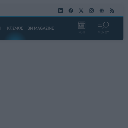
ΚΗ
ΚΟΣΜΟΣ
BN MAGAZINE
ΡΟΗ
ΜΕΝΟΥ