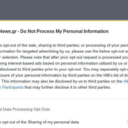
ραγικές συνέπειες της επίθεσης κατά της Ουκρανίας.
ημονική εξερεύνηση του διαστήματος, η ESA
News.gr -
Do Not Process My Personal Information
επιβλήθηκαν στη Ρωσία από τα κράτη μέλη της”,
to opt-out of the sale, sharing to third parties, or processing of your per
ε ανακοίνωσή της.
formation for targeted advertising by us, please use the below opt-out s
r selection. Please note that after your opt-out request is processed y
ητικό συμβούλιο της ESA "αναγνώρισε την παρούσα
eing interest-based ads based on personal information utilized by us or
ργασίας με τη (Ρωσική διαστημική υπηρεσία)
disclosed to third parties prior to your opt-out. You may separately opt-
losure of your personal information by third parties on the IAB’s list of
ήταν να ξεκινήσει το 2022, και έδωσε εντολή
. This information may also be disclosed by us to third parties on the
IA
ατάλληλα μέτρα για την αναστολή των
Participants
that may further disclose it to other third parties.
σθέτει.
η ESA είπε ότι το πρόγραμμα του Διεθνούς
l Data Processing Opt Outs
. Ο κύριος στόχος είναι να συνεχιστούν οι ασφαλείς
o opt-out of the Sharing of my personal data.
ης διατήρησης της ασφάλειας του πληρώματος”.