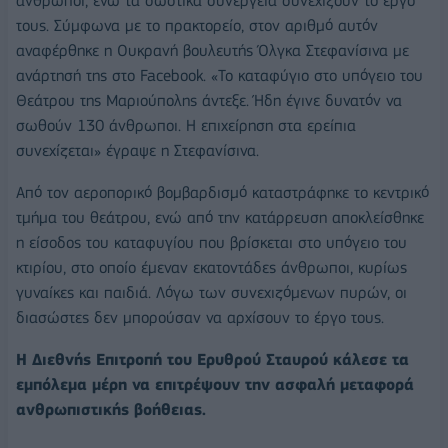
άνθρωποι, ενώ τα σωστικά συνεργεία συνεχίζουν το έργο
τους. Σύμφωνα με το πρακτορείο, στον αριθμό αυτόν
αναφέρθηκε η Ουκρανή βουλευτής Όλγκα Στεφανίσινα με
ανάρτησή της στο Facebook. «Το καταφύγιο στο υπόγειο του
Θεάτρου της Μαριούπολης άντεξε. Ήδη έγινε δυνατόν να
σωθούν 130 άνθρωποι. Η επιχείρηση στα ερείπια
συνεχίζεται» έγραψε η Στεφανίσινα.
Από τον αεροπορικό βομβαρδισμό καταστράφηκε το κεντρικό
τμήμα του θεάτρου, ενώ από την κατάρρευση αποκλείσθηκε
η είσοδος του καταφυγίου που βρίσκεται στο υπόγειο του
κτιρίου, στο οποίο έμεναν εκατοντάδες άνθρωποι, κυρίως
γυναίκες και παιδιά. Λόγω των συνεχιζόμενων πυρών, οι
διασώστες δεν μπορούσαν να αρχίσουν το έργο τους.
Η Διεθνής Επιτροπή του Ερυθρού Σταυρού κάλεσε τα
εμπόλεμα μέρη να επιτρέψουν την ασφαλή μεταφορά
ανθρωπιστικής βοήθειας.