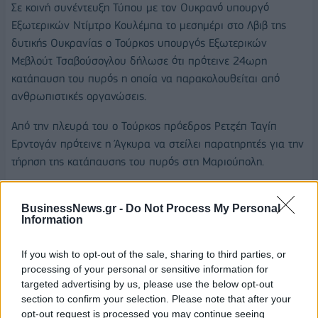
Σε κοινή συνέντευξη Τύπου με τον Ουκρανό υπουργό
Εξωτερικών Ντίμτρο Κουλέμπα το μεσημέρι στο Λβιβ της
δυτικής Ουκρανίας ο Τούρκος υπουργός Εξωτερικών
Μεβλούτ Τσαβούσογλου δήλωσε ότι πρότεινε 24ωρη
κατάπαυση του πυρός η οποία να παρακολουθείται από
ανθρωπιστικές οργανώσεις.
Από την πλευρά του ο Τούρκος πρόεδρος Ρετζέπ Ταγίπ
Ερντογάν πρότεινε η Άγκυρα να στείλει παρατηρητές για την
τήρηση της κατάπαυσης του πυρός στη Μαριούπολη.
BusinessNews.gr -
Do Not Process My Personal
Information
ΡΩΣΙΑ
ΟΥΚΡΑΝΙΑ
ΕΙΣΒΟΛΗ
If you wish to opt-out of the sale, sharing to third parties, or
processing of your personal or sensitive information for
ΜΑΡΙΟΥΠΟΛΗ
targeted advertising by us, please use the below opt-out
section to confirm your selection. Please note that after your
opt-out request is processed you may continue seeing