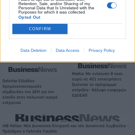
Retention, Sale, and/or Sharing of my
δηλώσει συμμετοχή στο ντραφτ
Fourlis: Συμφωνία για την
Personal Data that Is Unrelated with the
του WNBA!
πώληση συμμετοχής στο Sofia
Purposes for which it was collected.
South Ring Mall έναντι 49,35
Opted Out
εκατ. ευρώ
CONFIRM
Β.Σ. Καρούλιας: Τζίρος 98,7 εκατ. ευρώ και αύξηση κερδών 57% - Τα
Data Deletion
Data Access
Privacy Policy
νέα στοιχήματα σε low & non alcohol
Media: Με ενίσχυση 8 εκατ.
ευρώ σε 451 επιχειρήσεις
Deloitte Ελλάδος:
ξεκίνησε το πρόγραμμα
Χρηματοοικονομικός
στήριξης- Κάλυψη εισφορών
σύμβουλος της ΔΕΗ για την
ΕΔΟΕΑΠ
είσοδο στην πολωνική αγορά
ενέργειας
IAB Hellas: Νέα Διοικούσα Επιτροπή και νέο Διοικητικό Συμβούλιο -
Πρόεδρος ο Γαληνός Γιαγλής