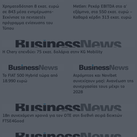
Χρηματοδότηση 8 εκατ. ευρώ
Metlen: Ρεκόρ EBITDA στο α'
σε 843 μέσα ενημέρωσης-
εξάμηνο, στα 550 εκατ. ευρώ –
Ξεκίνησε το πενταετές
Καθαρά κέρδη 313 εκατ. ευρώ
πρόγραμμα ενίσχυσης του
Τύπου
Η Chery επενδύει 75 εκατ. δολάρια στην KG Mobility
Το FIAT 500 Hybrid τώρα από
Ατρόμητος και Novibet
18.990 ευρώ
συνεχίζουν μαζί: Ανανέωση της
συνεργασίας τους μέχρι το
2028
18η συνεχόμενη χρονιά για τον ΟΤΕ στη διεθνή σειρά δεικτών
FTSE4Good