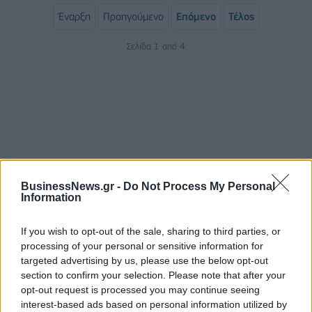
Έναρξη
Προηγούμενο
Επόμενο
Τέλος
Σελίδα 1 από 4
BusinessNews.gr -
Do Not Process My Personal
Information
ΡΟΗ ΕΙΔΗΣΕΩΝ
If you wish to opt-out of the sale, sharing to third parties, or
processing of your personal or sensitive information for
Evergood: Άγγιξε τα 300 εκατ. ο τζίρος- Στα 10
targeted advertising by us, please use the below opt-out
εκατ. ευρώ το τίμημα για το 60% της Jackaroo
section to confirm your selection. Please note that after your
opt-out request is processed you may continue seeing
05/08/2026 - 12:50
ΕΠΙΧΕΙΡΗΣΕΙΣ
interest-based ads based on personal information utilized by