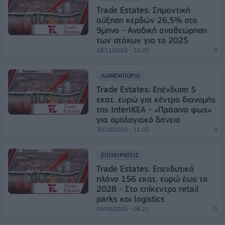
Trade Estates: Σημαντική
αύξηση κερδών 26,5% στο
9μηνο - Ανοδική αναθεώρηση
των στόχων για το 2025
18/11/2025 - 10:20
ΛΙΑΝΕΜΠΟΡΙΟ
Trade Estates: Επένδυση 5
εκατ. ευρώ για κέντρο διανομής
της InterIKEA - «Πράσινο φως»
για ομολογιακό δανειο
30/10/2025 - 11:03
ΕΠΙΧΕΙΡΗΣΕΙΣ
Trade Estates: Επενδυτικό
πλάνο 156 εκατ. ευρώ έως το
2028 - Στο επίκεντρο retail
parks και logistics
04/09/2025 - 08:21