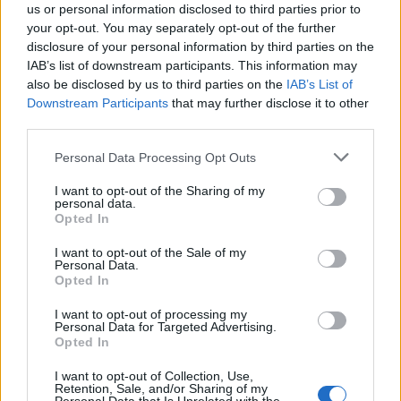
us or personal information disclosed to third parties prior to
Alpha Bank: Για πρώτη φορά το Αρχαίο Θέατρο
your opt-out. You may separately opt-out of the further
Επιδαύρου άνοιξε τις πύλες του σε όλους
disclosure of your personal information by third parties on the
05/08/2026 - 12:41
ESG
IAB’s list of downstream participants. This information may
also be disclosed by us to third parties on the
IAB’s List of
Banco Santander: Έλαβε την έγκριση της Fed για
Downstream Participants
that may further disclose it to other
την εξαγορά της αμερικανικής Webster Bank
third parties.
05/08/2026 - 12:28
ΤΡΑΠΕΖΕΣ
Personal Data Processing Opt Outs
Διεθνείς αγορές: Σε επίπεδα ρεκόρ κινούνται τα
χρηματιστήρια
I want to opt-out of the Sharing of my
personal data.
05/08/2026 - 12:21
ΟΙΚΟΝΟΜΙΑ
Opted In
Σύγκρουση αεροσκάφους cargo με άγνωστο
I want to opt-out of the Sale of my
αντικείμενο κοντά στο αεροδρόμιο της Λειψίας
Personal Data.
Opted In
05/08/2026 - 12:04
ΚΟΣΜΟΣ
I want to opt-out of processing my
Συνάντηση του Κ. Μητσοτάκη με τον Στ. Αγγελούδη:
Personal Data for Targeted Advertising.
«Θα έχουμε μία καινούργια ΔΕΘ το 2030»
Opted In
05/08/2026 - 11:55
ΠΟΛΙΤΙΚΗ
I want to opt-out of Collection, Use,
Retention, Sale, and/or Sharing of my