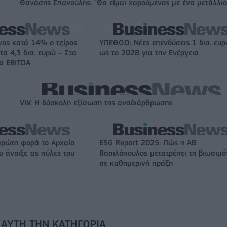
Θανάσης Σπανούλης: "Θα είμαι χαρούμενος με ένα μετάλλιο
νος κατά 14% ο τζίρος
ΥΠΕΘΟΟ: Νέες επενδύσεις 1 δισ. ευ
τα 4,3 δισ. ευρώ – Στα
ως το 2028 για την Ενέργεια
τα EBITDA
VW: Η δύσκολη εξίσωση της αναδιάρθρωσης
πρώτη φορά το Αρχαίο
ESG Report 2025: Πώς η ΑΒ
 άνοιξε τις πύλες του
Βασιλόπουλος μετατρέπει τη βιωσιμό
σε καθημερινή πράξη
 ΑΥΤΉ ΤΗΝ ΚΑΤΗΓΟΡΊΑ