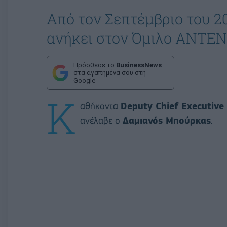
Από τον Σεπτέμβριο του 2
ανήκει στον Όμιλο ΑΝΤΕ
Πρόσθεσε το
BusinessNews
στα αγαπημένα σου στη
Google
K
αθήκοντα
Deputy Chief Executive 
ανέλαβε ο
Δαμιανός Μπούρκας
.