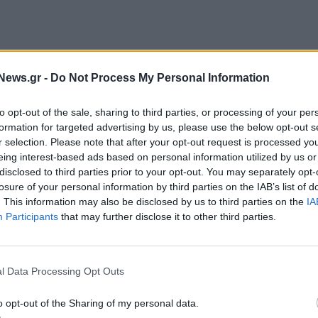
News.gr -
Do Not Process My Personal Information
την Monster Energy αρχικά, ως Country Manager
to opt-out of the sale, sharing to third parties, or processing of your per
 θέσεις διευρυμένης εμπορικής ευθύνης (Regional
formation for targeted advertising by us, please use the below opt-out s
-14, Vice President Commercial East Business Unit
r selection. Please note that after your opt-out request is processed y
rope 2018-2021, President – Central Eastern
eing interest-based ads based on personal information utilized by us or
disclosed to third parties prior to your opt-out. You may separately opt-
frica, 2021-2023). Επίσης στις 20 Μαρτίου 2023
losure of your personal information by third parties on the IAB’s list of
του Ομίλου Green Beverages, από τον οποίο
. This information may also be disclosed by us to third parties on the
IA
οιξη του 2024. Yπενθυμίζεται πως από τον
Participants
that may further disclose it to other third parties.
λάς ανήκει στον
Όμιλο ΑΝΤΕΝΝΑ
, μετά από σχετική
ν απόκτηση του δικτύου multiplex
l Data Processing Opt Outs
o opt-out of the Sharing of my personal data.