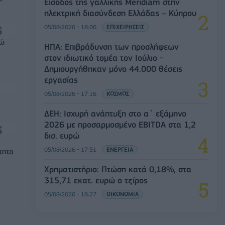
Είσοδος της γαλλικής Meridiam στην
"
ηλεκτρική διασύνδεση Ελλάδας – Κύπρου
05/08/2026 - 18:06
ΕΠΙΧΕΙΡΗΣΕΙΣ
ρώ
ΗΠΑ: Επιβράδυνση των προσλήψεων
στον ιδιωτικό τομέα τον Ιούλιο -
Δημιουργήθηκαν μόνο 44.000 θέσεις
εργασίας
05/08/2026 - 17:16
ΚΟΣΜΟΣ
ΔΕΗ: Ισχυρή ανάπτυξη στο α΄ εξάμηνο
2026 με προσαρμοσμένο EBITDA στα 1,2
δισ. ευρώ
05/08/2026 - 17:51
ΕΝΕΡΓΕΙΑ
τητα
Χρηματιστήριο: Πτώση κατά 0,18%, στα
315,71 εκατ. ευρώ ο τζίρος
05/08/2026 - 18:27
ΟΙΚΟΝΟΜΙΑ