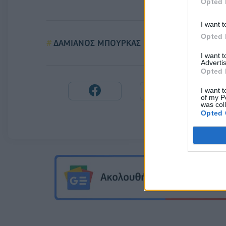
Opted 
I want t
Opted 
ΔΑΜΙΑΝΟΣ ΜΠΟΥΡΚΑΣ
VILLAGE ROA
I want 
Advertis
Opted 
I want t
of my P
was col
Opted 