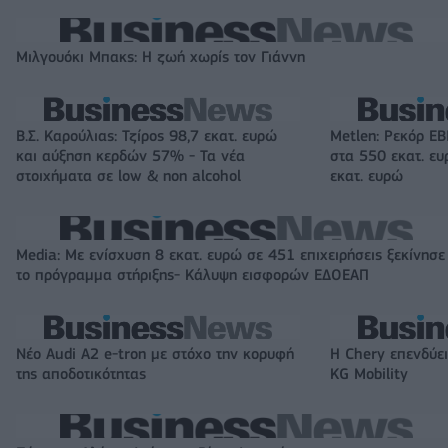
Μιλγουόκι Μπακς: Η ζωή χωρίς τον Γιάννη
Β.Σ. Καρούλιας: Τζίρος 98,7 εκατ. ευρώ
Metlen: Ρεκόρ EB
και αύξηση κερδών 57% - Τα νέα
στα 550 εκατ. ε
στοιχήματα σε low & non alcohol
εκατ. ευρώ
Media: Με ενίσχυση 8 εκατ. ευρώ σε 451 επιχειρήσεις ξεκίνησε
το πρόγραμμα στήριξης- Κάλυψη εισφορών ΕΔΟΕΑΠ
Νέο Audi A2 e-tron με στόχο την κορυφή
Η Chery επενδύει
της αποδοτικότητας
KG Mobility