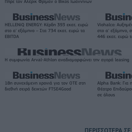
Πήρε τον Αλέρικ Φρίμαν ο Βίκος Ιωαννίνων
HELLENiQ ENERGY: Κέρδη 393 εκατ. ευρώ
Viohalco: Αυξημέ
στο α' εξάμηνο – Στα 734 εκατ. ευρώ τα
στο α' εξάμηνο, σ
EBITDA
446 εκατ. ευρώ 
Η συμφωνία Arval-Athlon αναδιαμορφώνει την αγορά leasing
18η συνεχόμενη χρονιά για τον ΟΤΕ στη
Alpha Bank: Για 
διεθνή σειρά δεικτών FTSE4Good
Θέατρο Επιδαύρου
σε όλους
ΠΕΡΙΣΣΌΤΕΡΑ ΣΕ