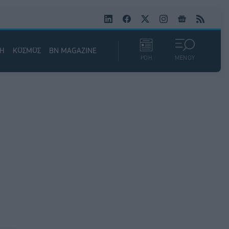
ΚΗ
ΚΟΣΜΟΣ
BN MAGAZINE
ΡΟΗ
ΜΕΝΟΥ