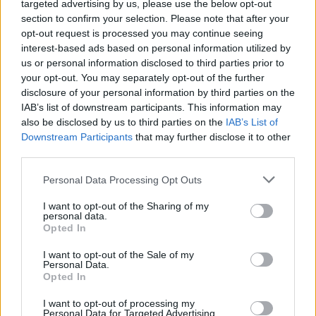
targeted advertising by us, please use the below opt-out
section to confirm your selection. Please note that after your
opt-out request is processed you may continue seeing
18η συνεχόμενη χρονιά για τον ΟΤΕ στη διεθνή σειρά δεικτών
interest-based ads based on personal information utilized by
FTSE4Good
us or personal information disclosed to third parties prior to
your opt-out. You may separately opt-out of the further
disclosure of your personal information by third parties on the
Alpha Bank: Για πρώτη φορά το Αρχαίο Θέατρο Επιδαύρου άνοιξε τις
IAB’s list of downstream participants. This information may
πύλες του σε όλους
also be disclosed by us to third parties on the
IAB’s List of
Downstream Participants
that may further disclose it to other
third parties.
Personal Data Processing Opt Outs
ΠΕΡΙΣΣΌΤΕΡΑ ΣΕ ΑΥΤΉ ΤΗΝ ΚΑΤΗΓΟΡΊΑ
I want to opt-out of the Sharing of my
personal data.
Opted In
I want to opt-out of the Sale of my
Personal Data.
Opted In
I want to opt-out of processing my
Personal Data for Targeted Advertising.