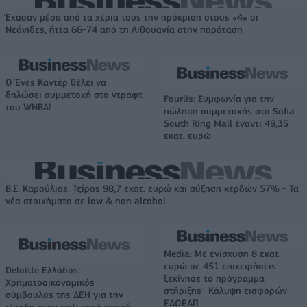
Έχασαν μέσα από τα χέρια τους την πρόκριση στους «4» οι
Νεάνιδες, ήττα 66-74 από τη Λιθουανία στην παράταση
Ο Ένες Καντέρ θέλει να
δηλώσει συμμετοχή στο ντραφτ
Fourlis: Συμφωνία για την
του WNBA!
πώληση συμμετοχής στο Sofia
South Ring Mall έναντι 49,35
εκατ. ευρώ
Β.Σ. Καρούλιας: Τζίρος 98,7 εκατ. ευρώ και αύξηση κερδών 57% - Τα
νέα στοιχήματα σε low & non alcohol
Media: Με ενίσχυση 8 εκατ.
ευρώ σε 451 επιχειρήσεις
Deloitte Ελλάδος:
ξεκίνησε το πρόγραμμα
Χρηματοοικονομικός
στήριξης- Κάλυψη εισφορών
σύμβουλος της ΔΕΗ για την
ΕΔΟΕΑΠ
είσοδο στην πολωνική αγορά