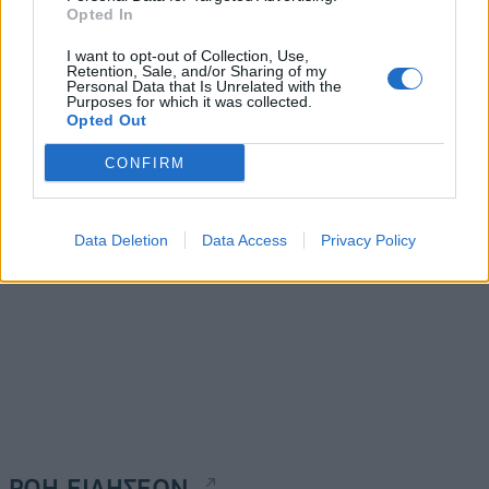
Opted In
I want to opt-out of Collection, Use,
Ο Δαμιανός Μπούρκας στη
CEN: Ο Ελευθέριος
Retention, Sale, and/or Sharing of my
Village Roadshow Greece
Personal Data that Is Unrelated with the
Κρητικός εξελέγη στην
Purposes for which it was collected.
Επιτροπή Θεσμών του
21/01/2025 - 13:23
Opted Out
Ευρωπαϊκού Οργανισμού
CONFIRM
21/01/2025 - 11:24
Data Deletion
Data Access
Privacy Policy
ΡΟΗ ΕΙΔΗΣΕΩΝ