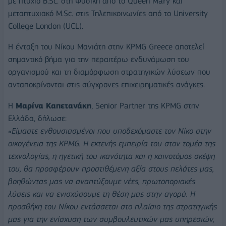
με πτυχίο B.Sc. στη Φυσική από το Queen Mary και
μεταπτυχιακό M.Sc. στις Τηλεπικοινωνίες από το University
College London (UCL).
Η ένταξη του Νίκου Μανιάτη στην KPMG Greece αποτελεί
σημαντικό βήμα για την περαιτέρω ενδυνάμωση του
οργανισμού και τη διαμόρφωση στρατηγικών λύσεων που
ανταποκρίνονται στις σύγχρονες επιχειρηματικές ανάγκες.
Η
Μαρίνα Καπετανάκη
, Senior Partner της KPMG στην
Ελλάδα, δήλωσε:
«Είμαστε ενθουσιασμένοι που υποδεχόμαστε τον Νίκο στην
οικογένεια της KPMG. Η εκτενής εμπειρία του στον τομέα της
τεχνολογίας, η ηγετική του ικανότητα και η καινοτόμος σκέψη
του, θα προσφέρουν προστιθέμενη αξία στους πελάτες μας,
βοηθώντας μας να αναπτύξουμε νέες, πρωτοποριακές
λύσεις και να ενισχύσουμε τη θέση μας στην αγορά. Η
προσθήκη του Νίκου εντάσσεται στο πλαίσιο της στρατηγικής
μας για την ενίσχυση των συμβουλευτικών μας υπηρεσιών,