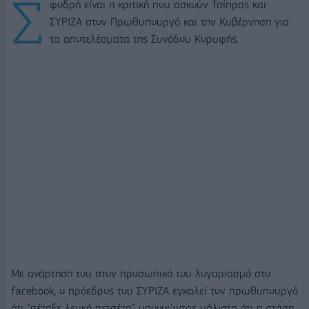
Σ
φοδρή είναι η κριτική που ασκούν Τσίπρας και
ΣΥΡΙΖΑ στον Πρωθυπουργό και την Κυβέρνηση για
τα αποτελέσματα της Συνόδου Κορυφής.
Με ανάρτησή του στον προσωπικό του λογαριασμό στο
facebook, ο πρόεδρος του ΣΥΡΙΖΑ εγκαλεί τον πρωθυπουργό
ότι "πέταξε λευκή πετσέτα" υπονοώντας μάλιστα ότι η στάση