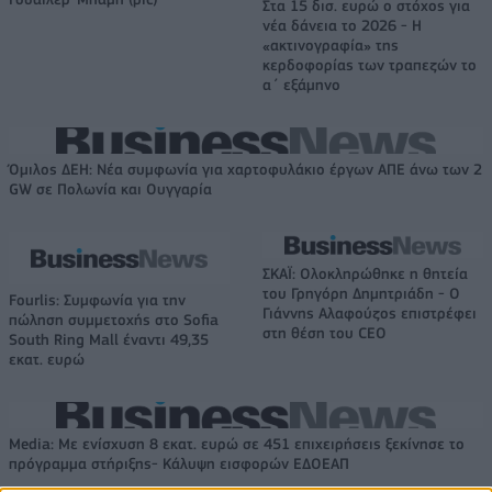
Στα 15 δισ. ευρώ ο στόχος για
νέα δάνεια το 2026 - Η
«ακτινογραφία» της
κερδοφορίας των τραπεζών το
α΄ εξάμηνο
Όμιλος ΔΕΗ: Νέα συμφωνία για χαρτοφυλάκιο έργων ΑΠΕ άνω των 2
GW σε Πολωνία και Ουγγαρία
ΣΚΑΪ: Ολοκληρώθηκε η θητεία
του Γρηγόρη Δημητριάδη - Ο
Fourlis: Συμφωνία για την
Γιάννης Αλαφούζος επιστρέφει
πώληση συμμετοχής στο Sofia
στη θέση του CEO
South Ring Mall έναντι 49,35
εκατ. ευρώ
Media: Με ενίσχυση 8 εκατ. ευρώ σε 451 επιχειρήσεις ξεκίνησε το
πρόγραμμα στήριξης- Κάλυψη εισφορών ΕΔΟΕΑΠ