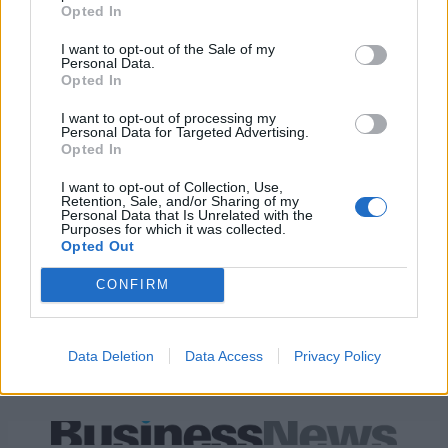
Opted In
Ελληνική Αναπτυξιακή Τράπεζα:
Υπ. Μεταφορών: Οριστική λύση
Με «προίκα» 2 δισ. ευρώ
στο ζήτημα των πινακίδων
I want to opt-out of the Sale of my
ανοίγει δρόμο για δάνεια έως 5
κυκλοφορίας - Τέλος στις
Personal Data.
δισ. σε μικρομεσαίες
χρονοβόρες διαδικασίες
Opted In
I want to opt-out of processing my
Personal Data for Targeted Advertising.
Opted In
Η Chery επενδύει 75 εκατ. δολάρια στην KG Mobility
I want to opt-out of Collection, Use,
Retention, Sale, and/or Sharing of my
Personal Data that Is Unrelated with the
Purposes for which it was collected.
Το FIAT 500 Hybrid τώρα από
Ατρόμητος και Novibet
Opted Out
18.990 ευρώ
συνεχίζουν μαζί: Ανανέωση της
συνεργασίας τους μέχρι το
CONFIRM
2028
Data Deletion
Data Access
Privacy Policy
18η συνεχόμενη χρονιά για τον ΟΤΕ στη διεθνή σειρά δεικτών
FTSE4Good