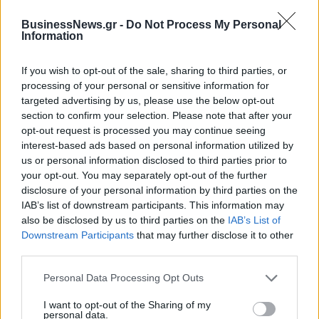
BusinessNews.gr -
Do Not Process My Personal
Information
Η Toyota φέρνει νέα γενιά
Σε κινεζική… πολιορκία η
μπαταριών για τα υβριδικά της
ευρωπαϊκή
αυτοκινητοβιομηχανία
If you wish to opt-out of the sale, sharing to third parties, or
processing of your personal or sensitive information for
targeted advertising by us, please use the below opt-out
section to confirm your selection. Please note that after your
Νέο Audi A2 e-tron με στόχο την κορυφή της αποδοτικότητας
opt-out request is processed you may continue seeing
interest-based ads based on personal information utilized by
us or personal information disclosed to third parties prior to
Μακάμπι Τελ Αβίβ: Ανακοίνωσε
«Η οικογένεια Μπας φέρεται να
your opt-out. You may separately opt-out of the further
τον Κίτον Γουάλας (pic)
βρίσκεται κοντά στην απόκτηση
disclosure of your personal information by third parties on the
της Βιλερμπάν»
IAB’s list of downstream participants. This information may
also be disclosed by us to third parties on the
IAB’s List of
Downstream Participants
that may further disclose it to other
third parties.
Χρηματιστήριο Αθηνών: Εβδομαδιαία άνοδος 1,76%, κέρδη 23,31%
από τις αρχές του έτους
Personal Data Processing Opt Outs
I want to opt-out of the Sharing of my
personal data.