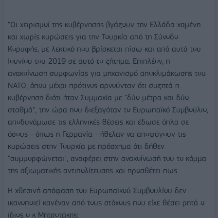
"Οι χειρισμοί της κυβέρνησης βγάζουν την Ελλάδα χαμένη
και χωρίς κυρώσεις για την Τουρκία από τη Σύνοδο
Κορυφής, με λεκτικό που βρίσκεται πίσω και από αυτό του
Ιουνίου του 2019 σε αυτό το ζήτημα. Επιπλέον, η
ανακοίνωση συμφωνίας για μηχανισμό αποκλιμάκωσης του
ΝΑΤΟ, όπου μέχρι πρότινος αρνούνταν ότι συζητά η
κυβέρνηση διότι ήταν Συμμαχία με "δύο μέτρα και δύο
σταθμά", την ώρα που διεξαγόταν το Ευρωπαϊκό Συμβούλιο,
αποδυνάμωσε τις ελληνικές θέσεις και έδωσε όπλα σε
όσους - όπως η Γερμανία - ήθελαν να αποφύγουν τις
κυρώσεις στην Τουρκία με πρόσχημα ότι δήθεν
"συμμορφώνεται", αναφέρει στην ανακοίνωσή του το κόμμα
της αξιωματικής αντιπολίτευσης και προσθέτει πως
Η χθεσινή απόφαση του Ευρωπαϊκού Συμβουλίου δεν
ικανοποιεί κανέναν από τους στόχους που είχε θέσει ρητά ο
ίδιος ο κ Μητσοτάκης: