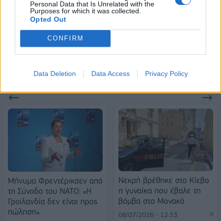
Personal Data that Is Unrelated with the
Purposes for which it was collected.
ESG Report 2025: Πώς η ΑΒ Βασιλόπουλος μετατρέπει τη
Opted Out
βιωσιμότητα σε καθημερινή πράξη
CONFIRM
Data Deletion
Data Access
Privacy Policy
ΠΕΡΙΣΣΌΤΕΡΑ ΣΕ ΑΥΤΉ ΤΗΝ ΚΑΤΗΓΟΡΊΑ
Νεκρή βρέθηκε στο Κίεβο
Μήνυμα Φρεντέρικσεν από
η γυναίκα που έβαλε τη
τη Σύνοδο του ΝΑΤΟ: «Η
βόμβα στο Μονακό
Γροιλανδία δεν είναι προς
πώληση»
08/07/2026 - 12:53