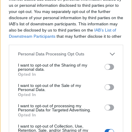
us or personal information disclosed to third parties prior to
your opt-out. You may separately opt-out of the further
disclosure of your personal information by third parties on the
Viohalco: Αυξημένος κατά 14%
ΥΠΕΘΟΟ: Νέες επενδύσεις 1
ο τζίρος στο α' εξάμηνο, στα 4,3
δισ. ευρώ ως το 2028 για την
IAB’s list of downstream participants. This information may
δισ. ευρώ – Στα 446 εκατ. ευρώ
Ενέργεια
also be disclosed by us to third parties on the
IAB’s List of
τα EBITDA
Downstream Participants
that may further disclose it to other
third parties.
Personal Data Processing Opt Outs
Η συμφωνία Arval-Athlon αναδιαμορφώνει την αγορά leasing
I want to opt-out of the Sharing of my
personal data.
Opted In
VW: Η δύσκολη εξίσωση της
18η συνεχόμενη χρονιά για τον
αναδιάρθρωσης
ΟΤΕ στη διεθνή σειρά δεικτών
I want to opt-out of the Sale of my
Personal Data.
FTSE4Good
Opted In
I want to opt-out of processing my
Personal Data for Targeted Advertising.
Alpha Bank: Για πρώτη φορά το Αρχαίο Θέατρο Επιδαύρου άνοιξε τις
Opted In
πύλες του σε όλους
I want to opt-out of Collection, Use,
Retention, Sale, and/or Sharing of my