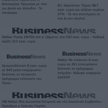
Κατηγορίας: Πρεμιέρα με νίκη
Β.Σ. Καρούλιας: Τζίρος 98,7
για Δανία και Ισλανδία - Το
εκατ. ευρώ και αύξηση κερδών
πανόραμα
57% - Τα νέα στοιχήματα σε
low & non alcohol
Metlen: Ρεκόρ EBITDA στο α' εξάμηνο, στα 550 εκατ. ευρώ – Καθαρά
κέρδη 313 εκατ. ευρώ
Media: Με ενίσχυση 8 εκατ.
ευρώ σε 451 επιχειρήσεις
Χρηματοδότηση 8 εκατ. ευρώ
ξεκίνησε το πρόγραμμα
σε 843 μέσα ενημέρωσης-
στήριξης- Κάλυψη εισφορών
Ξεκίνησε το πενταετές
ΕΔΟΕΑΠ
πρόγραμμα ενίσχυσης του
Τύπου
IAB Hellas: Νέα Διοικούσα Επιτροπή και νέο Διοικητικό Συμβούλιο -
Πρόεδρος ο Γαληνός Γιαγλής