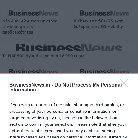
Νέο Audi A2 e-tron με στόχο
Η Chery επενδύει 75 εκατ.
την κορυφή της
δολάρια στην KG Mobility
αποδοτικότητας
Το FIAT 500 Hybrid τώρα από 18.990 ευρώ
Ουκρανία: Με Μίχαϊλιουκ και
Πάρκερ: «Όνειρό μου να
BusinessNews.gr -
Do Not Process My Personal
Λεν κόντρα στην Ελλάδα
κατακτήσω το ΝΒΑ Europe με τη
Information
Βιλερμπάν» - Η διευκρινιστική
ανάρτηση που έκανε
If you wish to opt-out of the sale, sharing to third parties, or
processing of your personal or sensitive information for
targeted advertising by us, please use the below opt-out
HELLENiQ ENERGY: Κέρδη 393 εκατ. ευρώ στο α' εξάμηνο – Στα 734
section to confirm your selection. Please note that after your
εκατ. ευρώ τα EBITDA
opt-out request is processed you may continue seeing
interest-based ads based on personal information utilized by