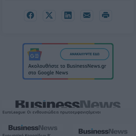
EuroLeague: Οι ενθουσιώδεις πρωτοεμφανιζόμενοι
Ευρωπαϊκό Κορασίδων Β'