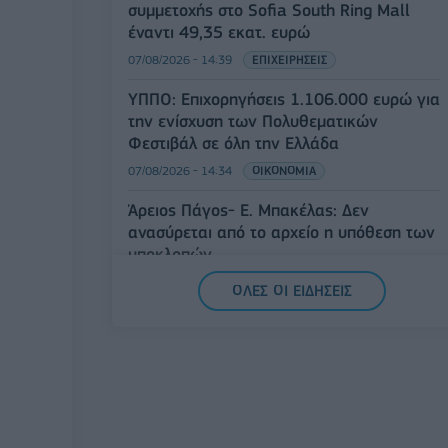
συμμετοχής στο Sofia South Ring Mall
έναντι 49,35 εκατ. ευρώ
07/08/2026 - 14:39
ΕΠΙΧΕΙΡΗΣΕΙΣ
ΥΠΠΟ: Επιχορηγήσεις 1.106.000 ευρώ για
την ενίσχυση των Πολυθεματικών
Φεστιβάλ σε όλη την Ελλάδα
07/08/2026 - 14:34
ΟΙΚΟΝΟΜΙΑ
Άρειος Πάγος- Ε. Μπακέλας: Δεν
ανασύρεται από το αρχείο η υπόθεση των
υποκλοπών
07/08/2026 - 14:11
ΕΛΛΑΔΑ
ΟΛΕΣ ΟΙ ΕΙΔΗΣΕΙΣ
Σαουδική Αραβία, Τουρκία και Πακιστάν
υπογράφουν κοινή αμυντική συμφωνία
07/08/2026 - 13:47
ΚΟΣΜΟΣ