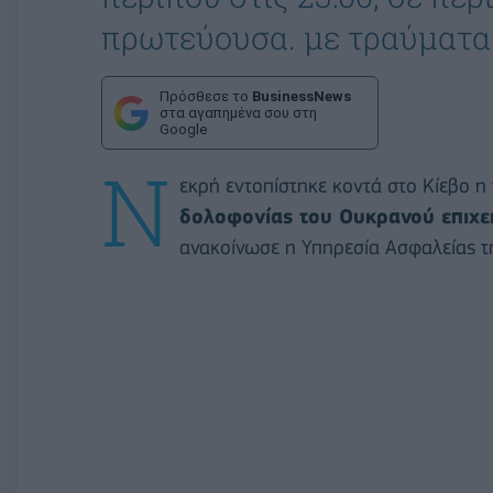
πρωτεύουσα. με τραύματα 
Πρόσθεσε το
BusinessNews
στα αγαπημένα σου στη
Google
Ν
εκρή εντοπίστηκε κοντά στο Κίεβο η
δολοφονίας του Ουκρανού επιχε
ανακοίνωσε η Υπηρεσία Ασφαλείας τ