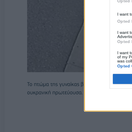
Opted 
I want t
Opted 
I want 
Advertis
Opted 
I want t
of my P
was col
Opted 
Το πτώμα της γυναίκας βρέθηκε το βράδυ της 
ουκρανική πρωτεύουσα. με τραύματα από πυρ