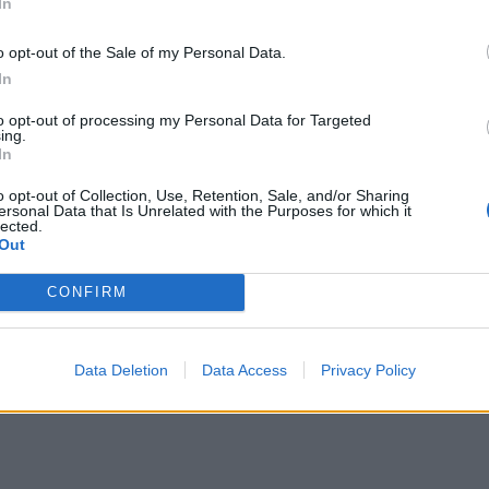
In
o opt-out of the Sale of my Personal Data.
In
to opt-out of processing my Personal Data for Targeted
ing.
In
o opt-out of Collection, Use, Retention, Sale, and/or Sharing
ersonal Data that Is Unrelated with the Purposes for which it
lected.
Out
CONFIRM
6ης Ιουλίου, περίπου στις 23:00, σε περιοχή κοντά στην
οβολισμό στο κεφάλι.
Data Deletion
Data Access
Privacy Policy