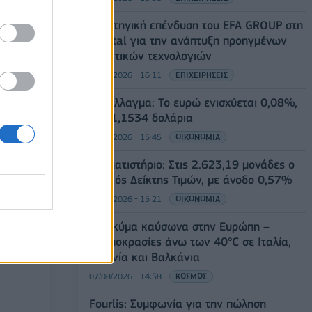
Στρατηγική επένδυση του EFA GROUP στη
Fractal για την ανάπτυξη προηγμένων
αμυντικών τεχνολογιών
07/08/2026 - 16:11
ΕΠΙΧΕΙΡΗΣΕΙΣ
Συνάλλαγμα: Το ευρώ ενισχύεται 0,08%,
στα 1,1534 δολάρια
07/08/2026 - 15:45
ΟΙΚΟΝΟΜΙΑ
Χρηματιστήριο: Στις 2.623,19 μονάδες ο
Γενικός Δείκτης Τιμών, με άνοδο 0,57%
07/08/2026 - 15:21
ΟΙΚΟΝΟΜΙΑ
Νέο κύμα καύσωνα στην Ευρώπη –
Θερμοκρασίες άνω των 40°C σε Ιταλία,
Ισπανία και Βαλκάνια
07/08/2026 - 14:58
ΚΟΣΜΟΣ
Fourlis: Συμφωνία για την πώληση