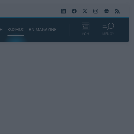
ΚΗ
ΚΟΣΜΟΣ
BN MAGAZINE
ΡΟΗ
ΜΕΝΟΥ