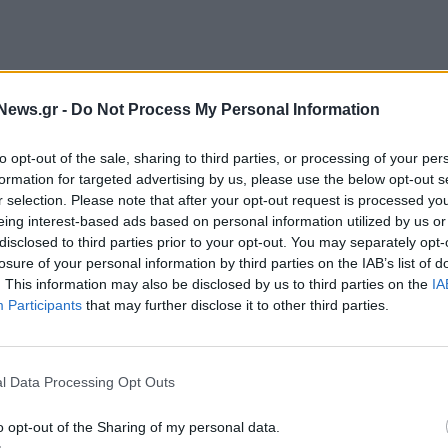
News.gr -
Do Not Process My Personal Information
ον εντοπισμό της
Αναστασία Μπερεζόβσκα
, από την
χε διαφύγει μετά την τοποθέτηση της βόμβας στην είσοδο
to opt-out of the sale, sharing to third parties, or processing of your per
formation for targeted advertising by us, please use the below opt-out s
κιπάτο, τραυματίζοντας τον εκατομμυριούχο Βαντίμ
r selection. Please note that after your opt-out request is processed y
ο τους.
eing interest-based ads based on personal information utilized by us or
disclosed to third parties prior to your opt-out. You may separately opt-
losure of your personal information by third parties on the IAB’s list of
. This information may also be disclosed by us to third parties on the
IA
Participants
that may further disclose it to other third parties.
l Data Processing Opt Outs
o opt-out of the Sharing of my personal data.