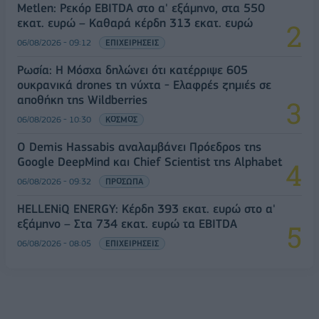
Metlen: Ρεκόρ EBITDA στο α' εξάμηνο, στα 550
εκατ. ευρώ – Καθαρά κέρδη 313 εκατ. ευρώ
06/08/2026 - 09:12
ΕΠΙΧΕΙΡΗΣΕΙΣ
Ρωσία: Η Μόσχα δηλώνει ότι κατέρριψε 605
ουκρανικά drones τη νύχτα - Ελαφρές ζημιές σε
αποθήκη της Wildberries
06/08/2026 - 10:30
ΚΟΣΜΟΣ
Ο Demis Hassabis αναλαμβάνει Πρόεδρος της
Google DeepMind και Chief Scientist της Alphabet
06/08/2026 - 09:32
ΠΡΟΣΩΠΑ
HELLENiQ ENERGY: Κέρδη 393 εκατ. ευρώ στο α'
εξάμηνο – Στα 734 εκατ. ευρώ τα EBITDA
06/08/2026 - 08:05
ΕΠΙΧΕΙΡΗΣΕΙΣ