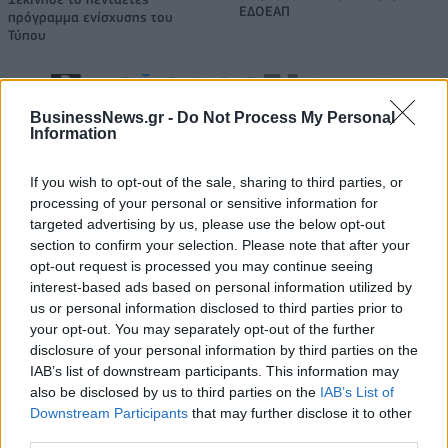
ΕΔΟΕΑΠ
πρόγραμμα ενίσχυσης του
Τύπου
IAB Hellas: Νέα Διοικούσα Επιτροπή και νέο Διοικητικό Συμβούλιο -
BusinessNews.gr -
Do Not Process My Personal
Πρόεδρος ο Γαληνός Γιαγλής
Information
If you wish to opt-out of the sale, sharing to third parties, or
processing of your personal or sensitive information for
Νέο Audi A2 e-tron με στόχο
Η Chery επενδύει 75 εκατ.
targeted advertising by us, please use the below opt-out
την κορυφή της
δολάρια στην KG Mobility
αποδοτικότητας
section to confirm your selection. Please note that after your
opt-out request is processed you may continue seeing
interest-based ads based on personal information utilized by
us or personal information disclosed to third parties prior to
Το FIAT 500 Hybrid τώρα από 18.990 ευρώ
your opt-out. You may separately opt-out of the further
disclosure of your personal information by third parties on the
IAB’s list of downstream participants. This information may
also be disclosed by us to third parties on the
IAB’s List of
Ουκρανία: Με Μίχαϊλιουκ και
Πάρκερ: «Όνειρό μου να
Downstream Participants
that may further disclose it to other
Λεν κόντρα στην Ελλάδα
κατακτήσω το ΝΒΑ Europe με τη
Βιλερμπάν» - Η διευκρινιστική
third parties.