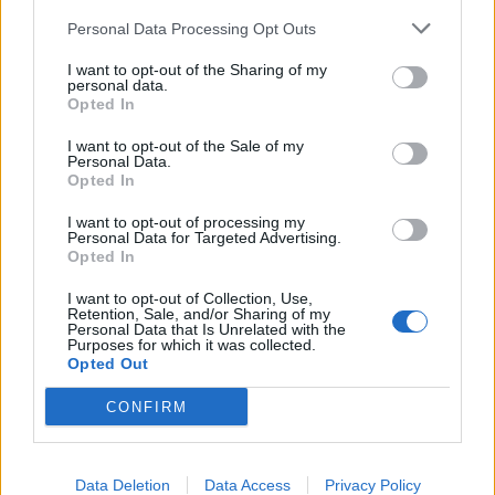
ανάρτηση που έκανε
Personal Data Processing Opt Outs
I want to opt-out of the Sharing of my
personal data.
HELLENiQ ENERGY: Κέρδη 393 εκατ. ευρώ στο α' εξάμηνο – Στα 734
Opted In
εκατ. ευρώ τα EBITDA
I want to opt-out of the Sale of my
Personal Data.
Opted In
Viohalco: Αυξημένος κατά 14%
ΥΠΕΘΟΟ: Νέες επενδύσεις 1
I want to opt-out of processing my
Personal Data for Targeted Advertising.
ο τζίρος στο α' εξάμηνο, στα 4,3
δισ. ευρώ ως το 2028 για την
Opted In
δισ. ευρώ – Στα 446 εκατ. ευρώ
Ενέργεια
τα EBITDA
I want to opt-out of Collection, Use,
Retention, Sale, and/or Sharing of my
Personal Data that Is Unrelated with the
Purposes for which it was collected.
Opted Out
Η συμφωνία Arval-Athlon αναδιαμορφώνει την αγορά leasing
CONFIRM
VW: Η δύσκολη εξίσωση της
18η συνεχόμενη χρονιά για τον
αναδιάρθρωσης
ΟΤΕ στη διεθνή σειρά δεικτών
Data Deletion
Data Access
Privacy Policy
FTSE4Good