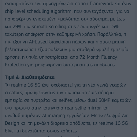
ενσωματώνει ένα προηγμένο animation framework και έναν
chip-level scheduling algorithm, που συνεργάζονται για να
προσφέρουν ενισχυμένη ομαλότητα στο σύστημα, με έως
και 29% πιο smooth scrolling στις εφαρμογές και 15%
ταχύτερη απόκριση στην καθημερινή χρήση. Παράλληλα, η
πιο έξυπνη AI-based διαχείριση πόρων και η συστηματική
βελτιστοποίηση εξασφαλίζουν μια σταθερά ομαλή εμπειρία
χρήσης, η οποία υποστηρίζεται από 72-Month Fluency
Protection για μακροχρόνια διατήρηση της απόδοσης.
Τιμή & Διαθεσιμότητα
Το realme 16 5G έχει σχεδιαστεί για τη νέα γενιά νεαρών
creators, προσφέροντας την πιο ισχυρή έως σήμερα
εμπειρία σε πορτρέτα και selfies, μέσω dual 50MP καμερών,
του πρώτου στην κατηγορία rear selfie mirror και
αναβαθμισμένων AI imaging εργαλείων. Με το ελαφρύ Air
Design και τη μεγάλη διάρκεια απόδοσης, το realme 16 5G
δίνει τη δυνατότητα στους χρήστες