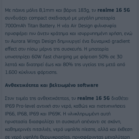
Με πάχος μόλις 8,1mm και βάρος 183g, το
realme 16 5G
συνδυάζει compact σχεδιασμό με μεγάλη μπαταρία
7000mAh Titan Battery. Η νέα Air Design φιλοσοφία
προσφέρει πιο άνετο κράτημα και ισορροπημένη χρήση, ενώ
το Aurora Wings Design δημιουργεί ένα δυναμικό gradient
effect στο πίσω μέρος της συσκευής. Η μπαταρία
υποστηρίζει 60W fast charging με φόρτιση 50% σε 30
λεπτά και διατηρεί έως και 80% της υγείας της μετά από
1.600 κύκλους φόρτισης.
Ανθεκτικότητα και βελτιωμένο software
Στον τομέα της ανθεκτικότητας, το
realme 16 5G
διαθέτει
IP69 Pro-level αντοχή στο νερό, καθώς και πιστοποιήσεις
IP66, IP68, IP69 και IP69K. Η ολοκληρωμένη αυτή
προστασία διασφαλίζει τη συσκευή απέναντι σε σκόνη,
καθημερινές πιτσιλιές, νερό υψηλής πίεσης, αλλά και έκθεση
σε νερό υψηλής θερμοκρασίας, προσφέροντας μεγαλύτερη