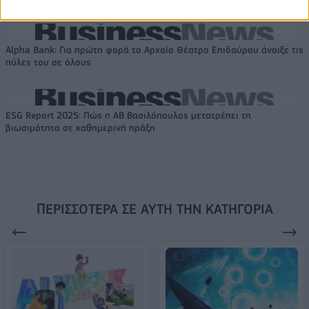
Alpha Bank: Για πρώτη φορά το Αρχαίο Θέατρο Επιδαύρου άνοιξε τις
πύλες του σε όλους
ESG Report 2025: Πώς η ΑΒ Βασιλόπουλος μετατρέπει τη
βιωσιμότητα σε καθημερινή πράξη
ΠΕΡΙΣΣΌΤΕΡΑ ΣΕ ΑΥΤΉ ΤΗΝ ΚΑΤΗΓΟΡΊΑ