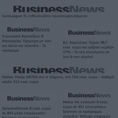
EuroLeague: Οι ενθουσιώδεις πρωτοεμφανιζόμενοι
Ευρωπαϊκό Κορασίδων Β'
Κατηγορίας: Πρεμιέρα με νίκη
Β.Σ. Καρούλιας: Τζίρος 98,7
για Δανία και Ισλανδία - Το
εκατ. ευρώ και αύξηση κερδών
πανόραμα
57% - Τα νέα στοιχήματα σε
low & non alcohol
Metlen: Ρεκόρ EBITDA στο α' εξάμηνο, στα 550 εκατ. ευρώ – Καθαρά
κέρδη 313 εκατ. ευρώ
Media: Με ενίσχυση 8 εκατ.
ευρώ σε 451 επιχειρήσεις
Χρηματοδότηση 8 εκατ. ευρώ
ξεκίνησε το πρόγραμμα
σε 843 μέσα ενημέρωσης-
στήριξης- Κάλυψη εισφορών
Ξεκίνησε το πενταετές