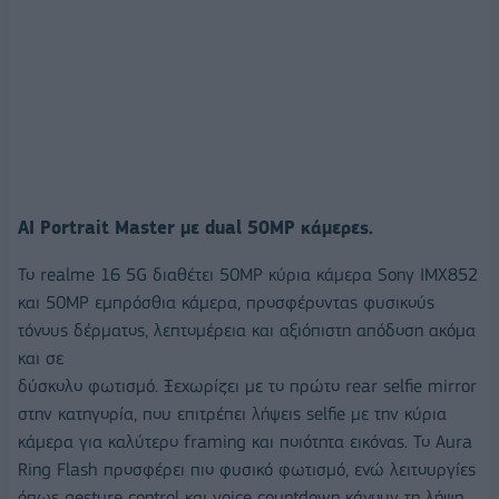
AI Portrait Master με dual 50MP κάμερες.
Το realme 16 5G διαθέτει 50MP κύρια κάμερα Sony IMX852
και 50MP εμπρόσθια κάμερα, προσφέροντας φυσικούς
τόνους δέρματος, λεπτομέρεια και αξιόπιστη απόδοση ακόμα
και σε
δύσκολο φωτισμό. Ξεχωρίζει με το πρώτο rear selfie mirror
στην κατηγορία, που επιτρέπει λήψεις selfie με την κύρια
κάμερα για καλύτερο framing και ποιότητα εικόνας. Το Aura
Ring Flash προσφέρει πιο φυσικό φωτισμό, ενώ λειτουργίες
όπως gesture control και voice countdown κάνουν τη λήψη