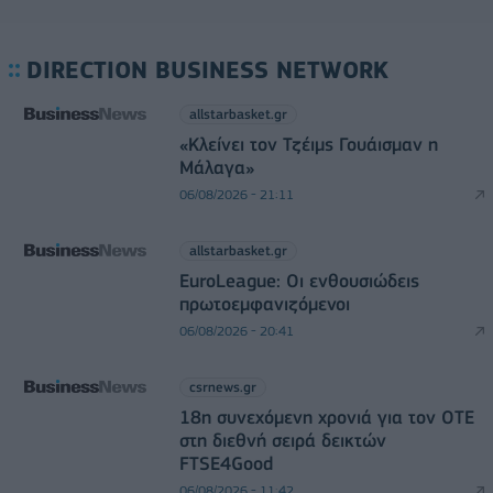
DIRECTION BUSINESS NETWORK
allstarbasket.gr
«Κλείνει τον Τζέιμς Γουάισμαν η
Μάλαγα»
06/08/2026 - 21:11
allstarbasket.gr
EuroLeague: Οι ενθουσιώδεις
πρωτοεμφανιζόμενοι
06/08/2026 - 20:41
csrnews.gr
18η συνεχόμενη χρονιά για τον ΟΤΕ
στη διεθνή σειρά δεικτών
FTSE4Good
06/08/2026 - 11:42