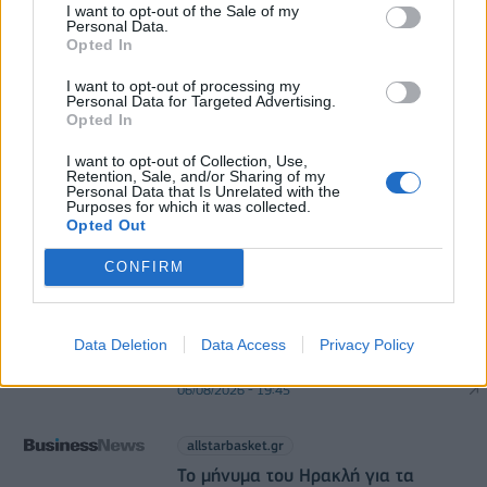
Χρηματοδότηση 8 εκατ. ευρώ σε 843 μέσα
I want to opt-out of the Sale of my
Personal Data.
ενημέρωσης- Ξεκίνησε το πενταετές πρόγραμμα
Opted In
ενίσχυσης του Τύπου
06/08/2026 - 13:05
ΕΠΙΧΕΙΡΗΣΕΙΣ
I want to opt-out of processing my
Personal Data for Targeted Advertising.
Opted In
I want to opt-out of Collection, Use,
Retention, Sale, and/or Sharing of my
Personal Data that Is Unrelated with the
Purposes for which it was collected.
Opted Out
DIRECTION BUSINESS NETWORK
CONFIRM
allstarbasket.gr
Απέκτησε τον Σμάιλαγκιτς η
Data Deletion
Data Access
Privacy Policy
Γαλατάσαραϊ (pic)
06/08/2026 - 19:45
allstarbasket.gr
Το μήνυμα του Ηρακλή για τα