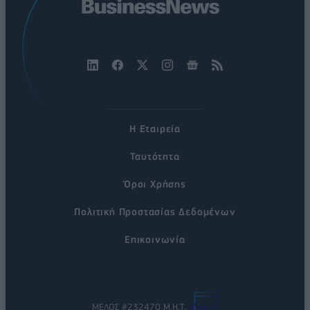
Η Εταιρεία
Ταυτότητα
Όροι Χρήσης
Πολιτική Προστασίας Δεδομένων
Επικοινωνία
ΜΕΛΟΣ #232470 Μ.Η.Τ.