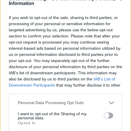
ΔΗΜΟΦΙΛΗ
Information
If you wish to opt-out of the sale, sharing to third parties, or
Β.Σ. Καρούλιας: Τζίρος 98,7 εκατ. ευρώ και
processing of your personal or sensitive information for
αύξηση κερδών 57% - Τα νέα στοιχήματα σε low
targeted advertising by us, please use the below opt-out
& non alcohol
section to confirm your selection. Please note that after your
06/08/2026 - 11:48
ΕΠΙΧΕΙΡΗΣΕΙΣ
opt-out request is processed you may continue seeing
interest-based ads based on personal information utilized by
Metlen: Ρεκόρ EBITDA στο α' εξάμηνο, στα 550
us or personal information disclosed to third parties prior to
εκατ. ευρώ – Καθαρά κέρδη 313 εκατ. ευρώ
your opt-out. You may separately opt-out of the further
06/08/2026 - 09:12
ΕΠΙΧΕΙΡΗΣΕΙΣ
disclosure of your personal information by third parties on the
IAB’s list of downstream participants. This information may
HELLENiQ ENERGY: Κέρδη 393 εκατ. ευρώ στο α'
also be disclosed by us to third parties on the
IAB’s List of
εξάμηνο – Στα 734 εκατ. ευρώ τα EBITDA
Downstream Participants
that may further disclose it to other
06/08/2026 - 08:05
ΕΠΙΧΕΙΡΗΣΕΙΣ
third parties.
Ρωσία: Η Μόσχα δηλώνει ότι κατέρριψε 605
Personal Data Processing Opt Outs
ουκρανικά drones τη νύχτα - Ελαφρές ζημιές σε
αποθήκη της Wildberries
I want to opt-out of the Sharing of my
personal data.
06/08/2026 - 10:30
ΚΟΣΜΟΣ
Opted In