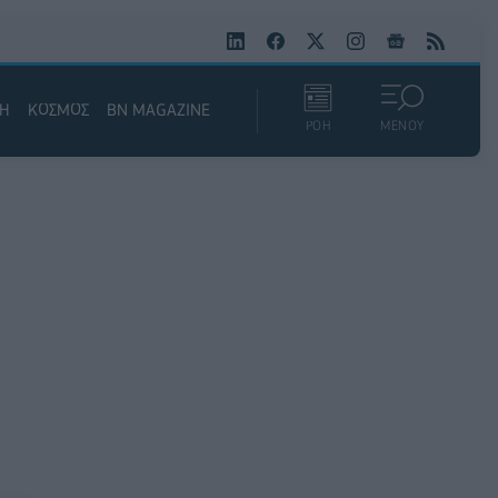
ΚΗ
ΚΟΣΜΟΣ
BN MAGAZINE
ΡΟΗ
ΜΕΝΟΥ