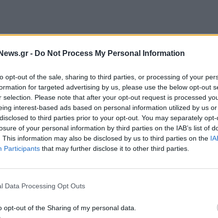
έρει την καλύτερη μηχανή αναζήτησης, αλλά
News.gr -
Do Not Process My Personal Information
μας επιτρέπεται να την κάνουμε εύκολα διαθέσιμη.
ς η Google είναι «η μηχανή αναζήτησης με την
to opt-out of the sale, sharing to third parties, or processing of your per
ι κερδίσει την εμπιστοσύνη εκατοντάδων
formation for targeted advertising by us, please use the below opt-out s
r selection. Please note that after your opt-out request is processed y
gle «είναι εδώ και πολύ καιρό η καλύτερη μηχανή
eing interest-based ads based on personal information utilized by us or
τι «συνεχίζει να καινοτομεί στην αναζήτηση» και ότι
disclosed to third parties prior to your opt-out. You may separately opt-
ακά την ποιότητα αναζήτησης της Google σε σχέση
losure of your personal information by third parties on the IAB’s list of
. This information may also be disclosed by us to third parties on the
IA
Google είναι ανώτερη»», αναφέρει ο Kent Walker,
Participants
that may further disclose it to other third parties.
e.
άνθρωποι αναζητούν όλο και περισσότερες
l Data Processing Opt Outs
ους, σκοπεύουμε να ασκήσουμε έφεση. Καθώς αυτή
επικεντρωμένοι στην παραγωγή προϊόντων που οι
o opt-out of the Sharing of my personal data.