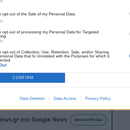
ρήση», επισημαίνει επίσης στη δήλωση του.
In
o opt-out of the Sale of my Personal Data.
In
to opt-out of processing my Personal Data for Targeted
ing.
In
ΙΟ
o opt-out of Collection, Use, Retention, Sale, and/or Sharing
ersonal Data that Is Unrelated with the Purposes for which it
lected.
Out
CONFIRM
Data Deletion
Data Access
Privacy Policy