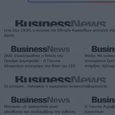
Live στις 19:30, ο αγώνας της Εθνικής Κορασίδων απέναντι στ
Δανία
ΣΚΑΪ: Ολοκληρώθηκε η θητεία του
Media: Με ενίσχυ
Γρηγόρη Δημητριάδη - Ο Γιάννης
επιχειρήσεις ξεκ
Αλαφούζος επιστρέφει στη θέση του CEO
στήριξης- Κάλυ
Σε κινεζική… πολιορκία η ευρωπαϊκή αυτοκινητοβιομηχανία
Μισιακός: «Ο προπονητής είναι
Ο Γιάννης Αγραβ
υπεύθυνος και αναλαμβάνω την ευθύνη»
Ιωαννίνων