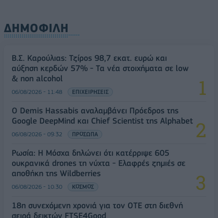
ΔΗΜΟΦΙΛΗ
Β.Σ. Καρούλιας: Τζίρος 98,7 εκατ. ευρώ και
αύξηση κερδών 57% - Τα νέα στοιχήματα σε low
& non alcohol
06/08/2026 - 11:48
ΕΠΙΧΕΙΡΗΣΕΙΣ
Ο Demis Hassabis αναλαμβάνει Πρόεδρος της
Google DeepMind και Chief Scientist της Alphabet
06/08/2026 - 09:32
ΠΡΟΣΩΠΑ
Ρωσία: Η Μόσχα δηλώνει ότι κατέρριψε 605
ουκρανικά drones τη νύχτα - Ελαφρές ζημιές σε
αποθήκη της Wildberries
06/08/2026 - 10:30
ΚΟΣΜΟΣ
18η συνεχόμενη χρονιά για τον ΟΤΕ στη διεθνή
σειρά δεικτών FTSE4Good