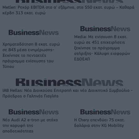
Metlen: Ρεκόρ EBITDA στο α' εξάμηνο, στα 550 εκατ. ευρώ – Καθαρά
κέρδη 313 εκατ. ευρώ
Media: Με ενίσχυση 8 εκατ.
ευρώ σε 451 επιχειρήσεις
Χρηματοδότηση 8 εκατ. ευρώ
ξεκίνησε το πρόγραμμα
σε 843 μέσα ενημέρωσης-
στήριξης- Κάλυψη εισφορών
Ξεκίνησε το πενταετές
ΕΔΟΕΑΠ
πρόγραμμα ενίσχυσης του
Τύπου
IAB Hellas: Νέα Διοικούσα Επιτροπή και νέο Διοικητικό Συμβούλιο -
Πρόεδρος ο Γαληνός Γιαγλής
Νέο Audi A2 e-tron με στόχο
Η Chery επενδύει 75 εκατ.
την κορυφή της
δολάρια στην KG Mobility
αποδοτικότητας