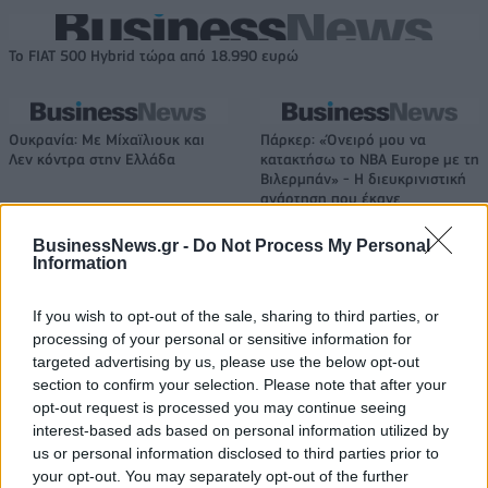
Το FIAT 500 Hybrid τώρα από 18.990 ευρώ
Ουκρανία: Με Μίχαϊλιουκ και
Πάρκερ: «Όνειρό μου να
Λεν κόντρα στην Ελλάδα
κατακτήσω το ΝΒΑ Europe με τη
Βιλερμπάν» - Η διευκρινιστική
ανάρτηση που έκανε
BusinessNews.gr -
Do Not Process My Personal
Information
HELLENiQ ENERGY: Κέρδη 393 εκατ. ευρώ στο α' εξάμηνο – Στα 734
εκατ. ευρώ τα EBITDA
If you wish to opt-out of the sale, sharing to third parties, or
processing of your personal or sensitive information for
targeted advertising by us, please use the below opt-out
section to confirm your selection. Please note that after your
opt-out request is processed you may continue seeing
Viohalco: Αυξημένος κατά 14%
ΥΠΕΘΟΟ: Νέες επενδύσεις 1
interest-based ads based on personal information utilized by
ο τζίρος στο α' εξάμηνο, στα 4,3
δισ. ευρώ ως το 2028 για την
δισ. ευρώ – Στα 446 εκατ. ευρώ
Ενέργεια
us or personal information disclosed to third parties prior to
τα EBITDA
your opt-out. You may separately opt-out of the further