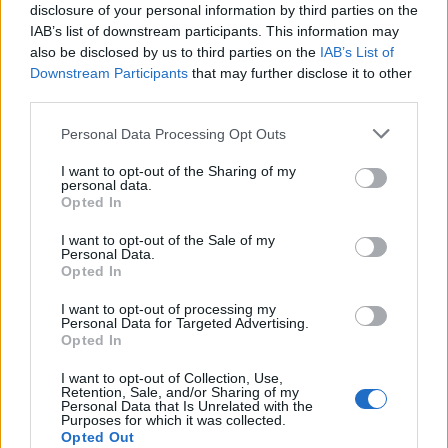
disclosure of your personal information by third parties on the
IAB’s list of downstream participants. This information may
also be disclosed by us to third parties on the
IAB’s List of
Η συμφωνία Arval-Athlon αναδιαμορφώνει την αγορά leasing
Downstream Participants
that may further disclose it to other
third parties.
Personal Data Processing Opt Outs
VW: Η δύσκολη εξίσωση της
18η συνεχόμενη χρονιά για τον
αναδιάρθρωσης
ΟΤΕ στη διεθνή σειρά δεικτών
I want to opt-out of the Sharing of my
FTSE4Good
personal data.
Opted In
I want to opt-out of the Sale of my
Alpha Bank: Για πρώτη φορά το Αρχαίο Θέατρο Επιδαύρου άνοιξε τις
Personal Data.
πύλες του σε όλους
Opted In
I want to opt-out of processing my
Personal Data for Targeted Advertising.
Opted In
ESG Report 2025: Πώς η ΑΒ Βασιλόπουλος μετατρέπει τη
βιωσιμότητα σε καθημερινή πράξη
I want to opt-out of Collection, Use,
Retention, Sale, and/or Sharing of my
Personal Data that Is Unrelated with the
Purposes for which it was collected.
Opted Out