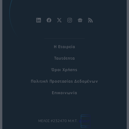
Η Εταιρεία
Ταυτότητα
Όροι Χρήσης
Πολιτική Προστασίας Δεδομένων
Επικοινωνία
ΜΕΛΟΣ #232470 Μ.Η.Τ.