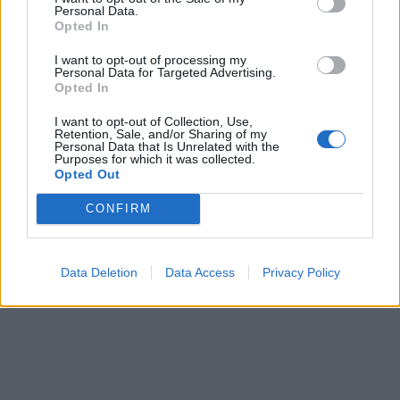
Personal Data.
ΠΕΡΙΣΣΌΤΕΡΑ ΣΕ ΑΥΤΉ ΤΗΝ ΚΑΤΗΓΟΡΊΑ
Opted In
I want to opt-out of processing my
Personal Data for Targeted Advertising.
Opted In
I want to opt-out of Collection, Use,
Retention, Sale, and/or Sharing of my
Personal Data that Is Unrelated with the
Purposes for which it was collected.
Opted Out
IWG: Αύξηση των
Όμιλος Grecotel:
συνολικών εσόδων
Επενδύσεις 1 δισ. ευρώ
CONFIRM
συστήματος κατά 4% σε
έως το 2030 - Σχέδια για
σχέση με την αντίστοιχη
ανάπτυξη νέων µονάδων
περίοδο του 2024
28/11/2025 - 08:31
Data Deletion
Data Access
Privacy Policy
28/11/2025 - 11:23