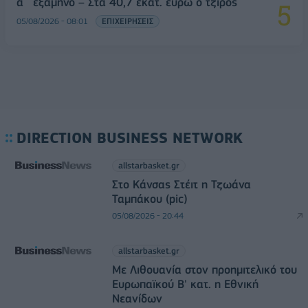
α΄ εξάμηνο – Στα 40,7 εκατ. ευρώ ο τζίρος
05/08/2026 - 08:01
ΕΠΙΧΕΙΡΗΣΕΙΣ
DIRECTION BUSINESS NETWORK
allstarbasket.gr
Στο Κάνσας Στέιτ η Τζωάνα
Ταμπάκου (pic)
05/08/2026 - 20:44
allstarbasket.gr
Με Λιθουανία στον προημιτελικό του
Ευρωπαϊκού Β' κατ. η Εθνική
Νεανίδων