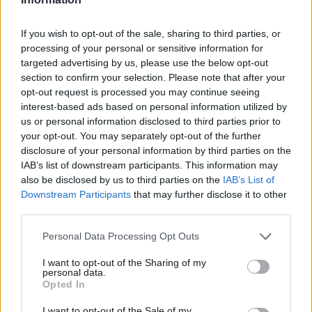
If you wish to opt-out of the sale, sharing to third parties, or
processing of your personal or sensitive information for
Η συμφωνία Arval-Athlon αναδιαμορφώνει την αγορά leasing
targeted advertising by us, please use the below opt-out
section to confirm your selection. Please note that after your
opt-out request is processed you may continue seeing
VW: Η δύσκολη εξίσωση της
Alpha Bank: Για πρώτη φορά το
interest-based ads based on personal information utilized by
αναδιάρθρωσης
Αρχαίο Θέατρο Επιδαύρου
us or personal information disclosed to third parties prior to
άνοιξε τις πύλες του σε όλους
your opt-out. You may separately opt-out of the further
disclosure of your personal information by third parties on the
IAB’s list of downstream participants. This information may
also be disclosed by us to third parties on the
IAB’s List of
ESG Report 2025: Πώς η ΑΒ Βασιλόπουλος μετατρέπει τη
Downstream Participants
that may further disclose it to other
βιωσιμότητα σε καθημερινή πράξη
third parties.
Personal Data Processing Opt Outs
Stoiximan: «Πού ήσουν;» στις μεγάλες στιγμές του Ολυμπιακού
I want to opt-out of the Sharing of my
personal data.
Opted In
I want to opt-out of the Sale of my