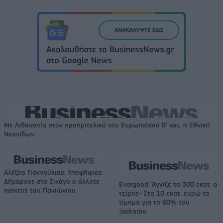
Με Λιθουανία στον προημιτελικό του Ευρωπαϊκού Β' κατ. η Εθνική
Νεανίδων
Αλέξης Γιαννούλιας: Υποψήφιος
Δήμαρχος στο Σικάγο ο άλλοτε
Evergood: Άγγιξε τα 300 εκατ. ο
παίκτης του Πανιώνιου
τζίρος- Στα 10 εκατ. ευρώ το
τίμημα για το 60% του
Jackaroo