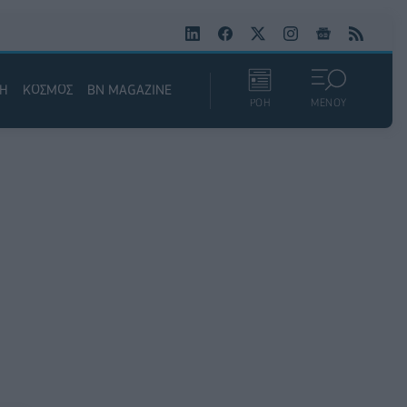
ΚΗ
ΚΟΣΜΟΣ
BN MAGAZINE
ΡΟΗ
ΜΕΝΟΥ