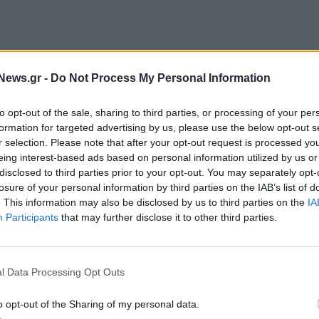
News.gr -
Do Not Process My Personal Information
to opt-out of the sale, sharing to third parties, or processing of your per
formation for targeted advertising by us, please use the below opt-out s
r selection. Please note that after your opt-out request is processed y
eing interest-based ads based on personal information utilized by us or
disclosed to third parties prior to your opt-out. You may separately opt-
κής Συμμετοχής
losure of your personal information by third parties on the IAB’s list of
. This information may also be disclosed by us to third parties on the
IA
Participants
that may further disclose it to other third parties.
έρος του προγράμματος των φρεγατών FDI για το
χεδίασε ένα ισχυρό πλάνο Ελληνικής Βιομηχανικής
ων στην ελληνική βιομηχανία, διατηρώντας θέσεις
l Data Processing Opt Outs
ώντας μακροπρόθεσμα οικονομικά οφέλη στην
ών, η Naval Group δεσμεύεται να οικοδομήσει
o opt-out of the Sharing of my personal data.
 την υποστήριξη του Ελληνικού Πολεμικού Ναυτικού