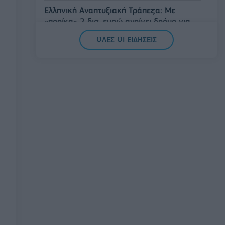
Ελληνική Αναπτυξιακή Τράπεζα: Με
«προίκα» 2 δισ. ευρώ ανοίγει δρόμο για
δάνεια έως 5 δισ. σε μικρομεσαίες
ΟΛΕΣ ΟΙ ΕΙΔΗΣΕΙΣ
08/08/2026 - 11:22
ΤΡΑΠΕΖΕΣ
5G παντού, 6G στον ορίζοντα: Πού
βρίσκεται η Ελλάδα στη μεγάλη
τεχνολογική μετάβαση
08/08/2026 - 10:54
ΤΕΧΝΟΛΟΓΙΑ