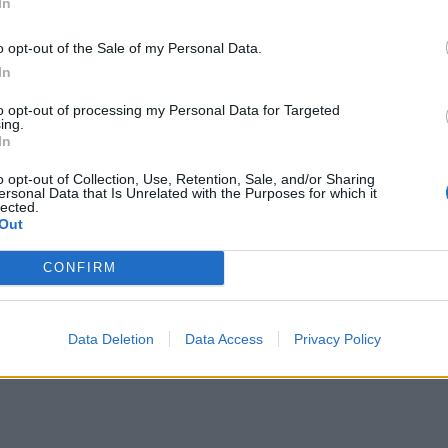
In
ικών δυνατοτήτων της Ελληνικής Βιομηχανίας.
o opt-out of the Sale of my Personal Data.
In
ου, 4 συμβάσεις με την EMMIS για την προμήθεια
ια τον μηχανολογικό εξοπλισμό, με τη STELMA για
to opt-out of processing my Personal Data for Targeted
ing.
ια την προμήθεια φουσκωτών σκαφών σταθερής
In
o opt-out of Collection, Use, Retention, Sale, and/or Sharing
ersonal Data that Is Unrelated with the Purposes for which it
lected.
Out
CONFIRM
Data Deletion
Data Access
Privacy Policy