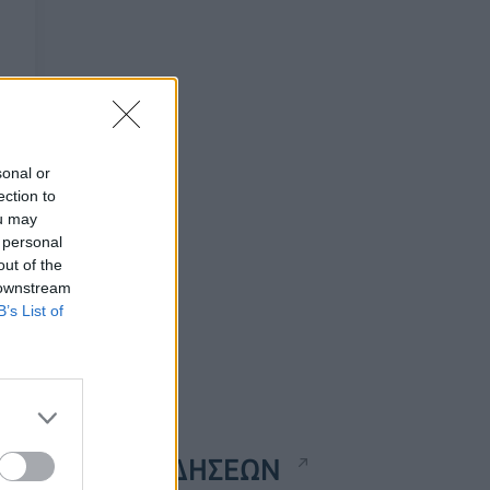
sonal or
ection to
ou may
 personal
out of the
 downstream
B’s List of
ΡΟΗ ΕΙΔΗΣΕΩΝ