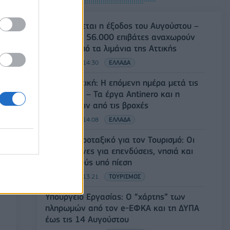
Κορυφώνεται η έξοδος του Αυγούστου –
Πάνω από 56.000 επιβάτες αναχωρούν
σήμερα από τα λιμάνια της Αττικής
08/08/2026 - 14:30
ΕΛΛΑΔΑ
Δυτική Αττική: Η επόμενη ημέρα μετά τις
πυρκαγιές – Τα έργα Antinero και η
«μάχη» πριν από τις βροχές
08/08/2026 - 14:08
ΕΛΛΑΔΑ
Ειδικό Χωροταξικό για τον Τουρισμό: Οι
νέοι κανόνες για επενδύσεις, νησιά και
προορισμούς υπό πίεση
08/08/2026 - 13:21
ΤΟΥΡΙΣΜΟΣ
Υπουργείο Εργασίας: Ο “χάρτης” των
πληρωμών από τον e-ΕΦΚΑ και τη ΔΥΠΑ
έως τις 14 Αυγούστου