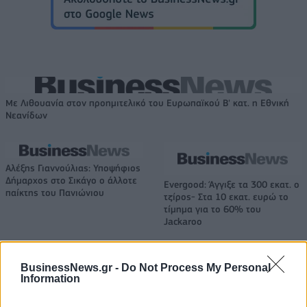
Με Λιθουανία στον προημιτελικό του Ευρωπαϊκού Β' κατ. η Εθνική
Νεανίδων
Αλέξης Γιαννούλιας: Υποψήφιος
Δήμαρχος στο Σικάγο ο άλλοτε
Evergood: Άγγιξε τα 300 εκατ. ο
παίκτης του Πανιώνιου
τζίρος- Στα 10 εκατ. ευρώ το
τίμημα για το 60% του
Jackaroo
BusinessNews.gr -
Do Not Process My Personal
Όμιλος AKTOR: Εξαγοράζει το 75% των ΗΛΕΚΤΩΡ και THALIS –
Information
Στρατηγική συνεργασία με τη Motor Oil