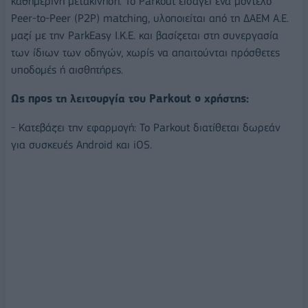
καθημερινή μετακίνηση. Το Parkout εισάγει ένα μοντέλο
Peer-to-Peer (P2P) matching, υλοποιείται από τη ΔΑΕΜ Α.Ε.
μαζί με την ParkEasy Ι.Κ.Ε. και βασίζεται στη συνεργασία
των ίδιων των οδηγών, χωρίς να απαιτούνται πρόσθετες
υποδομές ή αισθητήρες.
Ως προς τη λειτουργία του Parkout ο χρήστης:
- Κατεβάζει την εφαρμογή: Το Parkout διατίθεται δωρεάν
για συσκευές Android και iOS.