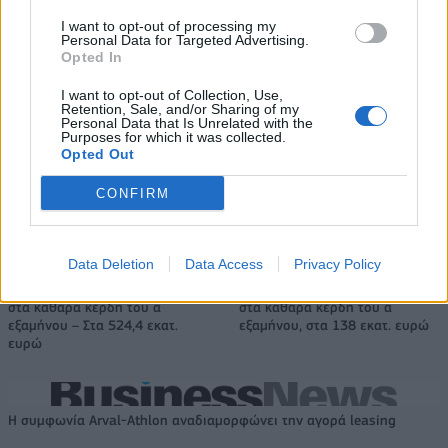
I want to opt-out of processing my
Ντουράντ: "Ο Γιάννης θα
Οι διακοπές των Γάλλων του
Personal Data for Targeted Advertising.
μπορούσε να 'ναι ο κορυφαίος
Παναθηναϊκού με τέσσερις
Opted In
όλων"! (vid)
συμπατριώτες τους στη Μύκονο
(pic)
I want to opt-out of Collection, Use,
Retention, Sale, and/or Sharing of my
Personal Data that Is Unrelated with the
Purposes for which it was collected.
Opted Out
Είσοδος της γαλλικής Meridiam στην ηλεκτρική διασύνδεση Ελλάδας
– Κύπρου
CONFIRM
Data Deletion
Data Access
Privacy Policy
Coca-Cola HBC: Άνοδος 11,4%
Cenergy Holdings: Άνοδος 45%
στα καθαρά κέρδη του α΄
στα καθαρά κέρδη του α΄
εξαμήνου – Στα 524,4 εκατ.
εξαμήνου, στα 138 εκατ. ευρώ
ευρώ
Η συμφωνία Arval-Athlon αναδιαμορφώνει την αγορά leasing