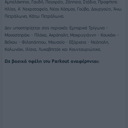
Αμπελόκηποι, Γουδή, Παγκράτι, Ζάππειο, Στάδιο, Προφήτης
Ηλίας, Α' Νεκροταφείο, Νέος Κόσμος, Γούβα, Δουργούτι, Άνω
Πετράλωνα, Κάτω Πετράλωνα.
Δεν υποστηρίζεται στις περιοχές: Εμπορικό Τρίγωνο -
Μοναστηράκι - Πλάκα, Ακρόπολη, Μακρυγιάννη - Κουκάκι -
Βεΐκου - Φιλοπάππου, Μουσείο - Εξάρχεια - Νεάπολη,
Κολωνάκι, Ιλίσια, Λυκαβηττός και Κουντουριώτικα.
Ως βασικά οφέλη του Parkout αναφέρονται: