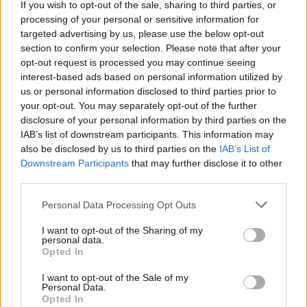
If you wish to opt-out of the sale, sharing to third parties, or
processing of your personal or sensitive information for
TV: Η σκακιέρα της νέας σεζόν
targeted advertising by us, please use the below opt-out
section to confirm your selection. Please note that after your
ΔΕΗ: Ισχυρή ανάπτυξη στο α΄
εξάμηνο 2026 με
opt-out request is processed you may continue seeing
προσαρμοσμένο EBITDA στα 1,2
interest-based ads based on personal information utilized by
δισ. ευρώ
us or personal information disclosed to third parties prior to
your opt-out. You may separately opt-out of the further
disclosure of your personal information by third parties on the
IAB’s list of downstream participants. This information may
IAB Hellas: Νέα Διοικούσα Επιτροπή και νέο Διοικητικό Συμβούλιο -
also be disclosed by us to third parties on the
IAB’s List of
Πρόεδρος ο Γαληνός Γιαγλής
Downstream Participants
that may further disclose it to other
third parties.
Νέο Audi A2 e-tron με στόχο
Η Chery επενδύει 75 εκατ.
Personal Data Processing Opt Outs
την κορυφή της
δολάρια στην KG Mobility
αποδοτικότητας
I want to opt-out of the Sharing of my
personal data.
Opted In
I want to opt-out of the Sale of my
Το FIAT 500 Hybrid τώρα από 18.990 ευρώ
Personal Data.
Opted In