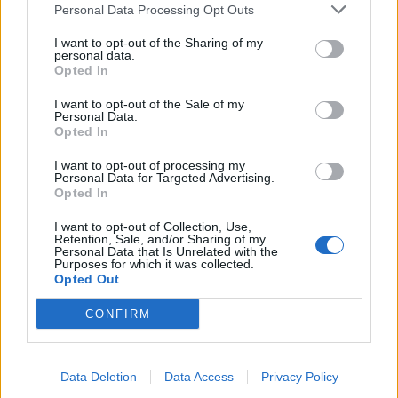
στήριξης- Κάλυψη εισφορών
Personal Data Processing Opt Outs
Ξεκίνησε το πενταετές
ΕΔΟΕΑΠ
πρόγραμμα ενίσχυσης του
I want to opt-out of the Sharing of my
Τύπου
personal data.
Opted In
I want to opt-out of the Sale of my
IAB Hellas: Νέα Διοικούσα Επιτροπή και νέο Διοικητικό Συμβούλιο -
Personal Data.
Πρόεδρος ο Γαληνός Γιαγλής
Opted In
I want to opt-out of processing my
Personal Data for Targeted Advertising.
Opted In
Η Toyota φέρνει νέα γενιά
Σε κινεζική… πολιορκία η
μπαταριών για τα υβριδικά της
ευρωπαϊκή
I want to opt-out of Collection, Use,
αυτοκινητοβιομηχανία
Retention, Sale, and/or Sharing of my
Personal Data that Is Unrelated with the
Purposes for which it was collected.
Opted Out
Νέο Audi A2 e-tron με στόχο την κορυφή της αποδοτικότητας
CONFIRM
Δόξα Λευκάδας: Έβδομη
Platon BC: «Στόχος μας στις
Data Deletion
Data Access
Privacy Policy
μεταγραφή ο Τζος Σάρμα (vid)
ακαδημίες να εξελίσσονται οι