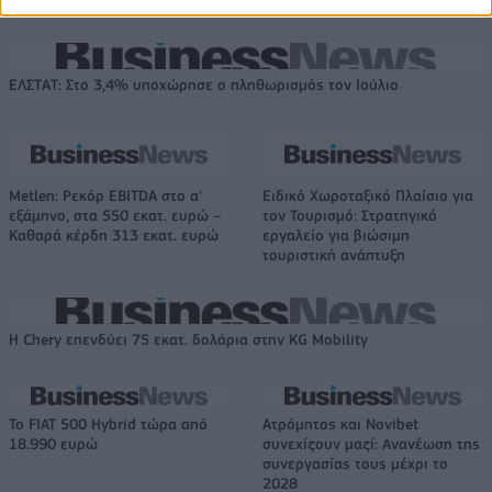
παίκτες»
ΕΛΣΤΑΤ: Στο 3,4% υποχώρησε ο πληθωρισμός τον Ιούλιο
Metlen: Ρεκόρ EBITDA στο α'
Ειδικό Χωροταξικό Πλαίσιο για
εξάμηνο, στα 550 εκατ. ευρώ –
τον Τουρισμό: Στρατηγικό
Καθαρά κέρδη 313 εκατ. ευρώ
εργαλείο για βιώσιμη
τουριστική ανάπτυξη
Η Chery επενδύει 75 εκατ. δολάρια στην KG Mobility
Το FIAT 500 Hybrid τώρα από
Ατρόμητος και Novibet
18.990 ευρώ
συνεχίζουν μαζί: Ανανέωση της
συνεργασίας τους μέχρι το
2028