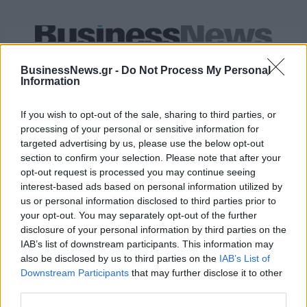
Live στις 15:30 για το Ευρωπαϊκό Παίδων, Ελλάδα-Ισπανία
BusinessNews.gr -
Do Not Process My Personal
Information
Μοκόκα: «Θέλουμε να χτίσουμε
If you wish to opt-out of the sale, sharing to third parties, or
κάτι μεγάλο με την ιδιοκτησία
Fourlis: Συμφωνία για την
processing of your personal or sensitive information for
και τη διοίκηση»
πώληση συμμετοχής στο Sofia
targeted advertising by us, please use the below opt-out
South Ring Mall έναντι 49,35
section to confirm your selection. Please note that after your
εκατ. ευρώ
opt-out request is processed you may continue seeing
interest-based ads based on personal information utilized by
us or personal information disclosed to third parties prior to
Β.Σ. Καρούλιας: Τζίρος 98,7 εκατ. ευρώ και αύξηση κερδών 57% - Τα
your opt-out. You may separately opt-out of the further
νέα στοιχήματα σε low & non alcohol
disclosure of your personal information by third parties on the
IAB’s list of downstream participants. This information may
also be disclosed by us to third parties on the
IAB’s List of
Downstream Participants
that may further disclose it to other
Media: Με ενίσχυση 8 εκατ.
third parties.
ευρώ σε 451 επιχειρήσεις
Χρηματοδότηση 8 εκατ. ευρώ
ξεκίνησε το πρόγραμμα
σε 843 μέσα ενημέρωσης-