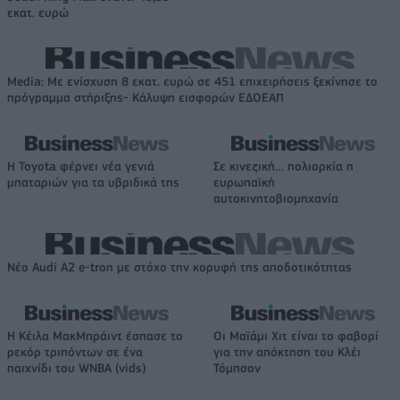
εκατ. ευρώ
Media: Με ενίσχυση 8 εκατ. ευρώ σε 451 επιχειρήσεις ξεκίνησε το
πρόγραμμα στήριξης- Κάλυψη εισφορών ΕΔΟΕΑΠ
Η Toyota φέρνει νέα γενιά
Σε κινεζική… πολιορκία η
μπαταριών για τα υβριδικά της
ευρωπαϊκή
αυτοκινητοβιομηχανία
Νέο Audi A2 e-tron με στόχο την κορυφή της αποδοτικότητας
Η Κέιλα ΜακΜπράιντ έσπασε το
Οι Μαϊάμι Χιτ είναι το φαβορί
ρεκόρ τριπόντων σε ένα
για την απόκτηση του Κλέι
παιχνίδι του WNBA (vids)
Τόμπσον