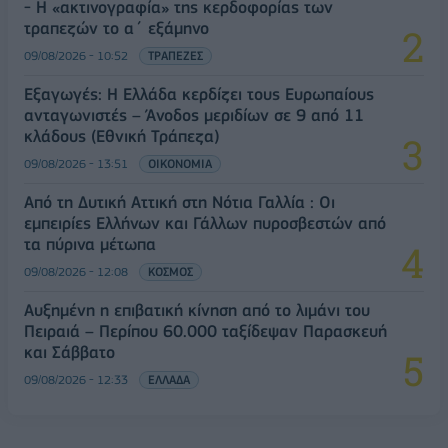
- Η «ακτινογραφία» της κερδοφορίας των
τραπεζών το α΄ εξάμηνο
09/08/2026 - 10:52
ΤΡΑΠΕΖΕΣ
Εξαγωγές: Η Ελλάδα κερδίζει τους Ευρωπαίους
ανταγωνιστές – Άνοδος μεριδίων σε 9 από 11
κλάδους (Εθνική Τράπεζα)
09/08/2026 - 13:51
ΟΙΚΟΝΟΜΙΑ
Από τη Δυτική Αττική στη Νότια Γαλλία : Οι
εμπειρίες Ελλήνων και Γάλλων πυροσβεστών από
τα πύρινα μέτωπα
09/08/2026 - 12:08
ΚΟΣΜΟΣ
Αυξημένη η επιβατική κίνηση από το λιμάνι του
Πειραιά – Περίπου 60.000 ταξίδεψαν Παρασκευή
και Σάββατο
09/08/2026 - 12:33
ΕΛΛΑΔΑ