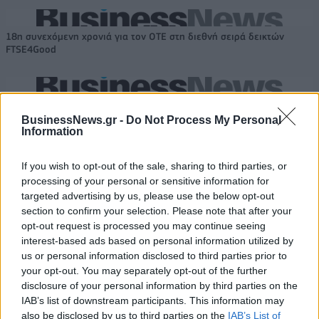
18η συνεχόμενη χρονιά για τον ΟΤΕ στη διεθνή σειρά δεικτών
FTSE4Good
Alpha Bank: Για πρώτη φορά το Αρχαίο Θέατρο Επιδαύρου άνοιξε τις
πύλες του σε όλους
BusinessNews.gr -
Do Not Process My Personal
Information
If you wish to opt-out of the sale, sharing to third parties, or
processing of your personal or sensitive information for
targeted advertising by us, please use the below opt-out
ΠΕΡΙΣΣΌΤΕΡΑ ΣΕ ΑΥΤΉ ΤΗΝ ΚΑΤΗΓΟΡΊΑ
section to confirm your selection. Please note that after your
opt-out request is processed you may continue seeing
interest-based ads based on personal information utilized by
us or personal information disclosed to third parties prior to
your opt-out. You may separately opt-out of the further
disclosure of your personal information by third parties on the
IAB’s list of downstream participants. This information may
also be disclosed by us to third parties on the
IAB’s List of