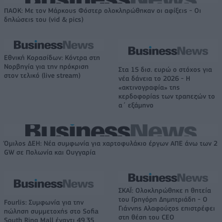
ΠΑΟΚ: Με τον Μάρκους Φόστερ ολοκληρώθηκαν οι αφίξεις - Οι
δηλώσεις του (vid & pics)
Εθνική Κορασίδων: Κόντρα στη
Νορβηγία για την πρόκριση
Στα 15 δισ. ευρώ ο στόχος για
στον τελικό (live stream)
νέα δάνεια το 2026 - Η
«ακτινογραφία» της
κερδοφορίας των τραπεζών το
α΄ εξάμηνο
Όμιλος ΔΕΗ: Νέα συμφωνία για χαρτοφυλάκιο έργων ΑΠΕ άνω των 2
GW σε Πολωνία και Ουγγαρία
ΣΚΑΪ: Ολοκληρώθηκε η θητεία
του Γρηγόρη Δημητριάδη - Ο
Fourlis: Συμφωνία για την
Γιάννης Αλαφούζος επιστρέφει
πώληση συμμετοχής στο Sofia
στη θέση του CEO
South Ring Mall έναντι 49,35