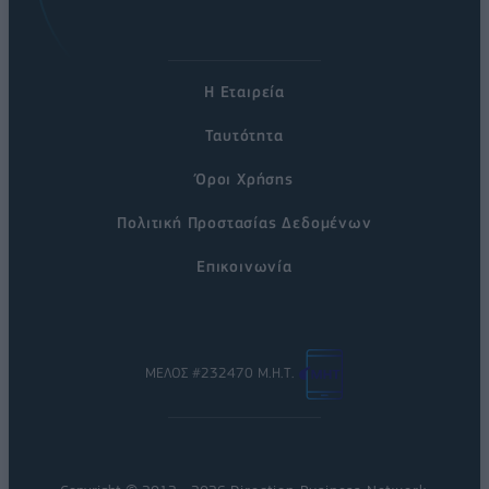
Η Εταιρεία
Ταυτότητα
Όροι Χρήσης
Πολιτική Προστασίας Δεδομένων
Επικοινωνία
ΜΕΛΟΣ #232470 Μ.Η.Τ.