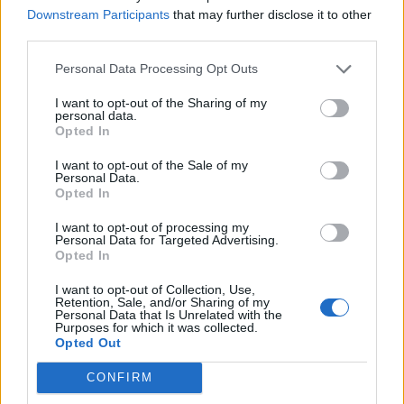
Downstream Participants
that may further disclose it to other
Τους Έλληνες του
HORECA 2025: Η Έκθεση
third parties.
Λονδίνου καλεί η Ν.
θεσμός για τα Ξενοδοχεία
Κεραμέως σε εκδήλωση
& τη Μαζική Εστίαση, στις
Personal Data Processing Opt Outs
του Rebrain Greece
7-10 Φεβρουαρίου 2025
I want to opt-out of the Sharing of my
23/01/2025 - 16:16
23/01/2025 - 17:18
personal data.
Opted In
I want to opt-out of the Sale of my
Personal Data.
Opted In
I want to opt-out of processing my
Personal Data for Targeted Advertising.
Opted In
I want to opt-out of Collection, Use,
Retention, Sale, and/or Sharing of my
Personal Data that Is Unrelated with the
Purposes for which it was collected.
Opted Out
ΡΟΗ ΕΙΔΗΣΕΩΝ
CONFIRM