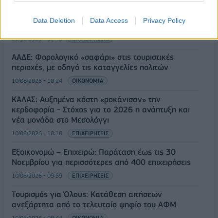
Από τη Σπάρτη στη διεθνή ελίτ της γεύσης: Νέα
Data Deletion
Data Access
Privacy Policy
μεγάλη επιτυχία για τις ελιές Σακελλαρόπουλου
10/08/2026 - 10:42
ΕΠΙΧΕΙΡΗΣΕΙΣ
ΑΑΔΕ: Φορολογικό «σαφάρι» στις τουριστικές
περιοχές, με οδηγό τις καταγγελίες πολιτών
10/08/2026 - 10:24
ΟΙΚΟΝΟΜΙΑ
ΚΑΛΑΣ: Αυξημένα κόστη «ροκάνισαν» την
κερδοφορία - Στόχος για το 2026 η ανάπτυξη και
νέα μονάδα στο Μεσολόγγι
10/08/2026 - 10:10
ΕΠΙΧΕΙΡΗΣΕΙΣ
Εξοικονομώ – Επιχειρώ: Παράταση έως τις 30
Νοεμβρίου για περισσότερες από 400 επιχειρήσεις
10/08/2026 - 09:59
ΕΠΙΧΕΙΡΗΣΕΙΣ
Τουρισμός για Όλους: Kατάθεση αιτήσεων
ανεξάρτητα από το τελευταίο ψηφίο του ΑΦΜ
10/08/2026 - 09:44
ΟΙΚΟΝΟΜΙΑ