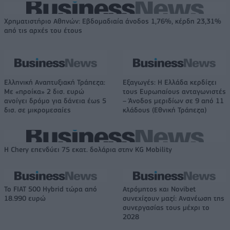
Χρηματιστήριο Αθηνών: Εβδομαδιαία άνοδος 1,76%, κέρδη 23,31%
από τις αρχές του έτους
Ελληνική Αναπτυξιακή Τράπεζα:
Εξαγωγές: Η Ελλάδα κερδίζει
Με «προίκα» 2 δισ. ευρώ
τους Ευρωπαίους ανταγωνιστές
ανοίγει δρόμο για δάνεια έως 5
– Άνοδος μεριδίων σε 9 από 11
δισ. σε μικρομεσαίες
κλάδους (Εθνική Τράπεζα)
Η Chery επενδύει 75 εκατ. δολάρια στην KG Mobility
Το FIAT 500 Hybrid τώρα από
Ατρόμητος και Novibet
18.990 ευρώ
συνεχίζουν μαζί: Ανανέωση της
συνεργασίας τους μέχρι το
2028