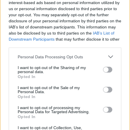
interest-based ads based on personal information utilized by
09/08/2026 - 12:08
ΤΟΥΡΙΣΜΟΣ
us or personal information disclosed to third parties prior to
your opt-out. You may separately opt-out of the further
Τ. Θεοδωρικάκος: Η ενίσχυση της βιομηχανίας
disclosure of your personal information by third parties on the
διασφαλίζει την ανάπτυξη, την ασφάλεια και
IAB’s list of downstream participants. This information may
καλύτερους μισθούς
also be disclosed by us to third parties on the
IAB’s List of
09/08/2026 - 11:43
ΠΟΛΙΤΙΚΗ
Downstream Participants
that may further disclose it to other
third parties.
Υπ. Μεταφορών: Οριστική λύση στο ζήτημα των
πινακίδων κυκλοφορίας - Τέλος στις χρονοβόρες
Personal Data Processing Opt Outs
διαδικασίες
I want to opt-out of the Sharing of my
09/08/2026 - 11:18
ΕΛΛΑΔΑ
personal data.
Opted In
Στα 15 δισ. ευρώ ο στόχος για νέα δάνεια το 2026
- Η «ακτινογραφία» της κερδοφορίας των
I want to opt-out of the Sale of my
τραπεζών το α΄ εξάμηνο
Personal Data.
Opted In
09/08/2026 - 10:52
ΤΡΑΠΕΖΕΣ
I want to opt-out of processing my
Ισπανία – Ιταλία: Κλιμακώνεται η αντιπαράθεση για
Personal Data for Targeted Advertising.
το μεταναστευτικό με αμοιβαίους συνοριακούς
Opted In
ελέγχους
I want to opt-out of Collection, Use,