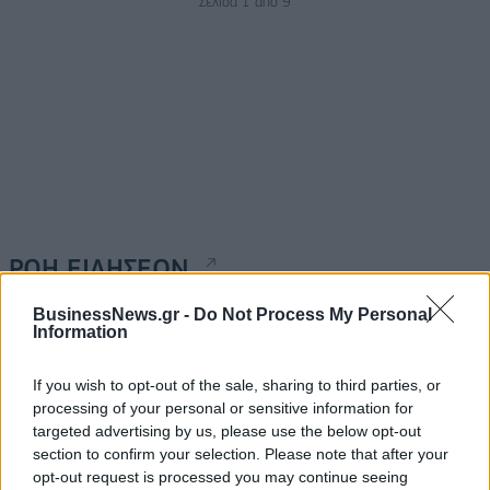
Σελίδα 1 από 9
ΡΟΗ ΕΙΔΗΣΕΩΝ
BusinessNews.gr -
Do Not Process My Personal
Information
Από τη Δυτική Αττική στη Νότια Γαλλία : Οι εμπειρίες
Ελλήνων και Γάλλων πυροσβεστών από τα πύρινα
μέτωπα
If you wish to opt-out of the sale, sharing to third parties, or
processing of your personal or sensitive information for
09/08/2026 - 12:08
ΚΟΣΜΟΣ
targeted advertising by us, please use the below opt-out
section to confirm your selection. Please note that after your
Δεύτερη πηγή εισοδήματος για τους επαγγελματίες
opt-out request is processed you may continue seeing
ψαράδες ο αλιευτικός τουρισμός