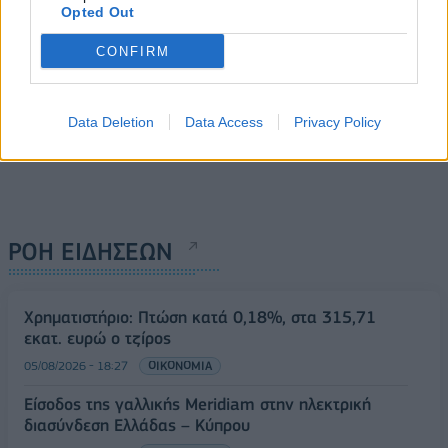
Opted Out
CONFIRM
Data Deletion
Data Access
Privacy Policy
ΡΟΗ ΕΙΔΗΣΕΩΝ
Χρηματιστήριο: Πτώση κατά 0,18%, στα 315,71
εκατ. ευρώ ο τζίρος
05/08/2026 - 18:27
ΟΙΚΟΝΟΜΙΑ
Είσοδος της γαλλικής Meridiam στην ηλεκτρική
διασύνδεση Ελλάδας – Κύπρου