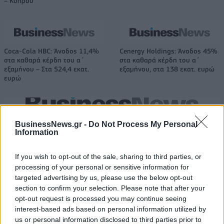
– Κύπρου
Coca-Cola HBC: Άνοδος 11,4%
Cenergy Holdings: Άνοδος 45%
στα καθαρά κέρδη του α΄
στα καθαρά κέρδη του α΄
εξαμήνου – Στα 524,4 εκατ.
εξαμήνου, στα 138 εκατ. ευρώ
ευρώ
Η συμφωνία Arval-Athlon αναδιαμορφώνει την αγορά leasing
BusinessNews.gr -
Do Not Process My Personal
Information
VW: Η δύσκολη εξίσωση της
Alpha Bank: Για πρώτη φορά το
If you wish to opt-out of the sale, sharing to third parties, or
αναδιάρθρωσης
Αρχαίο Θέατρο Επιδαύρου
processing of your personal or sensitive information for
άνοιξε τις πύλες του σε όλους
targeted advertising by us, please use the below opt-out
section to confirm your selection. Please note that after your
opt-out request is processed you may continue seeing
interest-based ads based on personal information utilized by
ESG Report 2025: Πώς η ΑΒ Βασιλόπουλος μετατρέπει τη
us or personal information disclosed to third parties prior to
βιωσιμότητα σε καθημερινή πράξη