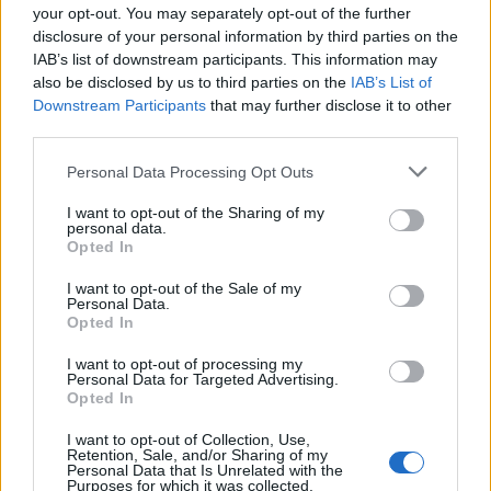
your opt-out. You may separately opt-out of the further
disclosure of your personal information by third parties on the
IAB’s list of downstream participants. This information may
Stoiximan: «Πού ήσουν;» στις μεγάλες στιγμές του Ολυμπιακού
also be disclosed by us to third parties on the
IAB’s List of
Downstream Participants
that may further disclose it to other
third parties.
Personal Data Processing Opt Outs
ΠΕΡΙΣΣΌΤΕΡΑ ΣΕ ΑΥΤΉ ΤΗΝ ΚΑΤΗΓΟΡΊΑ
I want to opt-out of the Sharing of my
personal data.
Opted In
I want to opt-out of the Sale of my
Personal Data.
Opted In
Πανελλαδικές 2020: Πότε
βγαίνουν οι βάσεις;
Γιάννης Πουλόπουλος:
I want to opt-out of processing my
Personal Data for Targeted Advertising.
Σήμερα στις 18:00 η
26/08/2020 - 12:13
Opted In
κηδεία του τραγουδιστή
I want to opt-out of Collection, Use,
26/08/2020 - 13:22
Retention, Sale, and/or Sharing of my
Personal Data that Is Unrelated with the
Purposes for which it was collected.