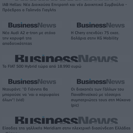
IAB Hellas: Νέα Διοικούσα Επιτροπή και νέο Διοικητικό Συμβούλιο -
Πρόεδρος ο Γαληνός Γιαγλής
Νέο Audi A2 e-tron με στόχο
Η Chery επενδύει 75 εκατ.
την κορυφή της
δολάρια στην KG Mobility
αποδοτικότητας
Το FIAT 500 Hybrid τώρα από 18.990 ευρώ
Ντουράντ: "Ο Γιάννης θα
Οι διακοπές των Γάλλων του
μπορούσε να 'ναι ο κορυφαίος
Παναθηναϊκού με τέσσερις
όλων"! (vid)
συμπατριώτες τους στη Μύκονο
(pic)
Είσοδος της γαλλικής Meridiam στην ηλεκτρική διασύνδεση Ελλάδας