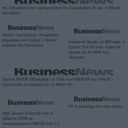
Με Λιθουανία στον προημιτελικό του Ευρωπαϊκού Β' κατ. η Εθνική
Νεανίδων
Αλέξης Γιαννούλιας: Υποψήφιος
Δήμαρχος στο Σικάγο ο άλλοτε
Evergood: Άγγιξε τα 300 εκατ. ο
παίκτης του Πανιώνιου
τζίρος- Στα 10 εκατ. ευρώ το
τίμημα για το 60% του
Jackaroo
Όμιλος AKTOR: Εξαγοράζει το 75% των ΗΛΕΚΤΩΡ και THALIS –
Στρατηγική συνεργασία με τη Motor Oil
TV: Η σκακιέρα της νέας σεζόν
ΔΕΗ: Ισχυρή ανάπτυξη στο α΄
εξάμηνο 2026 με
προσαρμοσμένο EBITDA στα 1,2