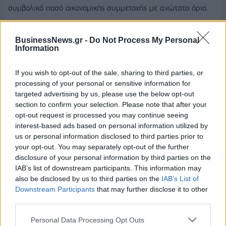
συμβολικό ποσό οικονομικής συμμετοχής με ανώτατο όριο.
Στην περίπτωση που επιλέξουν για τις διακοπές τους κατάλυμα
BusinessNews.gr -
Do Not Process My Personal
στη Λέσβο, τη Λέρο, τη Χίο, τη Σάμο ή την Κω, μπορούν να
Information
πραγματοποιήσουν έως 10 διανυκτερεύσεις, χωρίς να
καταβάλουν ιδιωτική συμμετοχή.
If you wish to opt-out of the sale, sharing to third parties, or
Προοπτικές ενίσχυσης και
processing of your personal or sensitive information for
αναβάθμισης
targeted advertising by us, please use the below opt-out
section to confirm your selection. Please note that after your
opt-out request is processed you may continue seeing
interest-based ads based on personal information utilized by
Παράλληλα, εκπονείται και το νέο πρόγραμμα περιόδου
us or personal information disclosed to third parties prior to
2020-2021.
your opt-out. You may separately opt-out of the further
disclosure of your personal information by third parties on the
«Με γνώμονα την αναγκαία ενίσχυση του τουρισμού στη
IAB’s list of downstream participants. This information may
χώρα μας, εξετάζονται τροποποιήσεις του προγράμματος,
also be disclosed by us to third parties on the
IAB’s List of
ούτως ώστε να απευθύνεται σε μεγαλύτερο αριθμό
Downstream Participants
that may further disclose it to other
δικαιούχων, να περιλαμβάνει περισσότερες διανυκτερεύσεις,
third parties.
να έχει μεγαλύτερο ύψος επιδότησης, ακόμα και να καλύπτει
Personal Data Processing Opt Outs
μέρος των ακτοπλοϊκών εισιτηρίων των δικαιούχων