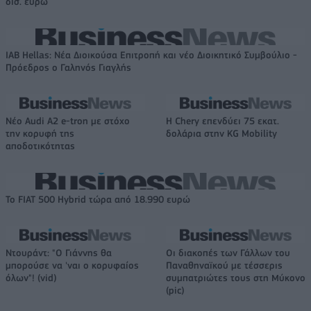
δισ. ευρώ
IAB Hellas: Νέα Διοικούσα Επιτροπή και νέο Διοικητικό Συμβούλιο -
Πρόεδρος ο Γαληνός Γιαγλής
Νέο Audi A2 e-tron με στόχο
Η Chery επενδύει 75 εκατ.
την κορυφή της
δολάρια στην KG Mobility
αποδοτικότητας
Το FIAT 500 Hybrid τώρα από 18.990 ευρώ
Ντουράντ: "Ο Γιάννης θα
Οι διακοπές των Γάλλων του
μπορούσε να 'ναι ο κορυφαίος
Παναθηναϊκού με τέσσερις
όλων"! (vid)
συμπατριώτες τους στη Μύκονο
(pic)