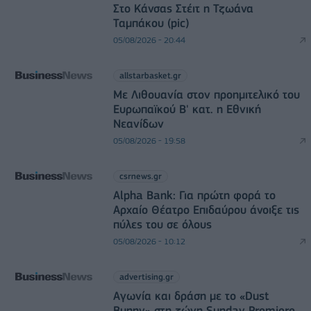
Στο Κάνσας Στέιτ η Τζωάνα
Ταμπάκου (pic)
05/08/2026 - 20:44
allstarbasket.gr
Με Λιθουανία στον προημιτελικό του
Ευρωπαϊκού Β' κατ. η Εθνική
Νεανίδων
05/08/2026 - 19:58
csrnews.gr
Alpha Bank: Για πρώτη φορά το
Αρχαίο Θέατρο Επιδαύρου άνοιξε τις
πύλες του σε όλους
05/08/2026 - 10:12
advertising.gr
Αγωνία και δράση με το «Dust
Bunny» στη ζώνη Sunday Premiere