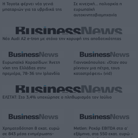
Η Toyota φέρνει νέα γενιά
Σε κινεζική… πολιορκία η
μπαταριών για τα υβριδικά της
ευρωπαϊκή
αυτοκινητοβιομηχανία
Νέο Audi A2 e-tron με στόχο την κορυφή της αποδοτικότητας
Ευρωπαϊκό Κορασίδων: Άνετη
Γιαννακόπουλος: «Όταν σου
νίκη της Ελλάδας στην
ρίχνουν μια πέτρα, τους
πρεμιέρα, 78-36 την Ιρλανδία
καταστρέφεις» (vid)
ΕΛΣΤΑΤ: Στο 3,4% υποχώρησε ο πληθωρισμός τον Ιούλιο
Χρηματοδότηση 8 εκατ. ευρώ
Metlen: Ρεκόρ EBITDA στο α'
σε 843 μέσα ενημέρωσης-
εξάμηνο, στα 550 εκατ. ευρώ –