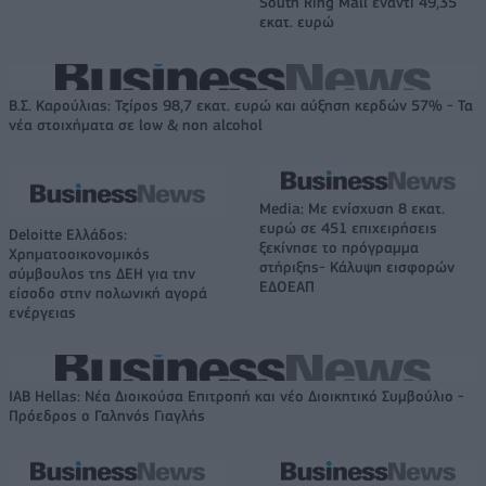
South Ring Mall έναντι 49,35
εκατ. ευρώ
Β.Σ. Καρούλιας: Τζίρος 98,7 εκατ. ευρώ και αύξηση κερδών 57% - Τα
νέα στοιχήματα σε low & non alcohol
Media: Με ενίσχυση 8 εκατ.
ευρώ σε 451 επιχειρήσεις
Deloitte Ελλάδος:
ξεκίνησε το πρόγραμμα
Χρηματοοικονομικός
στήριξης- Κάλυψη εισφορών
σύμβουλος της ΔΕΗ για την
ΕΔΟΕΑΠ
είσοδο στην πολωνική αγορά
ενέργειας
IAB Hellas: Νέα Διοικούσα Επιτροπή και νέο Διοικητικό Συμβούλιο -
Πρόεδρος ο Γαληνός Γιαγλής