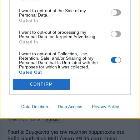
07/08/2026 - 16:38
ΕΠΙΧΕΙΡΗΣΕΙΣ
I want to opt-out of the Sale of my
Personal Data.
Στρατηγική επένδυση του EFA GROUP στη Fractal
Opted In
για την ανάπτυξη προηγμένων αμυντικών
τεχνολογιών
I want to opt-out of processing my
Personal Data for Targeted Advertising.
07/08/2026 - 16:11
ΕΠΙΧΕΙΡΗΣΕΙΣ
Opted In
Συνάλλαγμα: Το ευρώ ενισχύεται 0,08%, στα
I want to opt-out of Collection, Use,
1,1534 δολάρια
Retention, Sale, and/or Sharing of my
Personal Data that Is Unrelated with the
07/08/2026 - 15:45
ΟΙΚΟΝΟΜΙΑ
Purposes for which it was collected.
Opted Out
Χρηματιστήριο: Στις 2.623,19 μονάδες ο Γενικός
Δείκτης Τιμών, με άνοδο 0,57%
CONFIRM
07/08/2026 - 15:21
ΟΙΚΟΝΟΜΙΑ
Νέο κύμα καύσωνα στην Ευρώπη – Θερμοκρασίες
Data Deletion
Data Access
Privacy Policy
άνω των 40°C σε Ιταλία, Ισπανία και Βαλκάνια
07/08/2026 - 14:58
ΚΟΣΜΟΣ
Fourlis: Συμφωνία για την πώληση συμμετοχής στο
Sofia South Ring Mall έναντι 49,35 εκατ. ευρώ