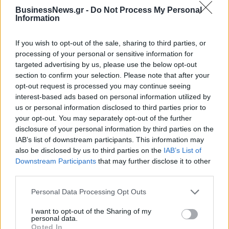
BusinessNews.gr -
Do Not Process My Personal
Information
If you wish to opt-out of the sale, sharing to third parties, or
processing of your personal or sensitive information for
targeted advertising by us, please use the below opt-out
section to confirm your selection. Please note that after your
opt-out request is processed you may continue seeing
interest-based ads based on personal information utilized by
us or personal information disclosed to third parties prior to
your opt-out. You may separately opt-out of the further
ΡΟΗ ΕΙΔΗΣΕΩΝ
disclosure of your personal information by third parties on the
IAB’s list of downstream participants. This information may
also be disclosed by us to third parties on the
IAB’s List of
ΥΠΑΑΤ: Επιπλέον 12,5 εκατ. ευρώ στις Περιφέρειες
Downstream Participants
that may further disclose it to other
για την ενίσχυση της βιοασφάλειας
third parties.
07/08/2026 - 17:02
ΟΙΚΟΝΟΜΙΑ
Personal Data Processing Opt Outs
Deloitte Ελλάδος: Χρηματοοικονομικός σύμβουλος
της ΔΕΗ για την είσοδο στην πολωνική αγορά
I want to opt-out of the Sharing of my
personal data.
ενέργειας
Opted In