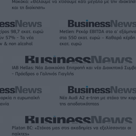
Μοκόκα: «Θέλουμε να χτίσουμε κάτι μεγάλο με την ιδιοκτησ
και τη διοίκηση»
ζίρος 98,7 εκατ. ευρώ
Metlen: Ρεκόρ EBITDA στο α' εξάμηνο
ών 57% - Τα νέα
στα 550 εκατ. ευρώ – Καθαρά κέρδη
w & non alcohol
εκατ. ευρώ
IAB Hellas: Νέα Διοικούσα Επιτροπή και νέο Διοικητικό Συμβ
- Πρόεδρος ο Γαληνός Γιαγλής
ιορκία η ευρωπαϊκή
Νέο Audi A2 e-tron με στόχο την κο
χανία
της αποδοτικότητας
Platon BC: «Στόχος μας στις ακαδημίες να εξελίσσονται οι
παίκτες»