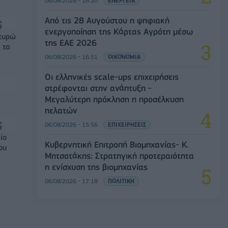
06/08/2026 - 16:20
ΕΝΕΡΓΕΙΑ
Από τις 28 Αυγούστου η ψηφιακή
ενεργοποίηση της Κάρτας Αγρότη μέσω
 ευρώ
της ΕΑΕ 2026
 τα
06/08/2026 - 16:51
ΟΙΚΟΝΟΜΙΑ
Οι ελληνικές scale-ups επιχειρήσεις
στρέφονται στην ανάπτυξη -
Μεγαλύτερη πρόκληση η προσέλκυση
πελατών
06/08/2026 - 15:56
ΕΠΙΧΕΙΡΗΣΕΙΣ
ίο
Κυβερνητική Επιτροπή Βιομηχανίας- Κ.
ου
Μητσοτάκης: Στρατηγική προτεραιότητα
η ενίσχυση της βιομηχανίας
06/08/2026 - 17:18
ΠΟΛΙΤΙΚΗ