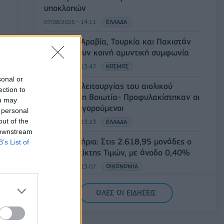
υποκλοπών
07/08/2026 - 14:11
ΕΛΛΑΔΑ
Σαουδική Αραβία, Τουρκία και Πακιστάν
υπογράφουν κοινή αμυντική συμφωνία
07/08/2026 - 13:47
ΚΟΣΜΟΣ
sonal or
Αναστολή λειτουργίας του αιολικού
ection to
πάρκου στη Βοιωτία- Προφυλακίστηκαν οι
ou may
τρεις κατηγορούμενοι
 personal
out of the
07/08/2026 - 13:23
ΕΛΛΑΔΑ
 downstream
Χρηματιστήριο: Στις 2.618,95 μονάδες ο
B’s List of
Γενικός Δείκτης Τιμών, με άνοδο 0,40%
07/08/2026 - 13:07
ΟΙΚΟΝΟΜΙΑ
ΕΛΣΤΑΤ: Στο 3,4% υποχώρησε ο
ΟΛΕΣ ΟΙ ΕΙΔΗΣΕΙΣ
πληθωρισμός τον Ιούλιο
07/08/2026 - 12:46
ΟΙΚΟΝΟΜΙΑ