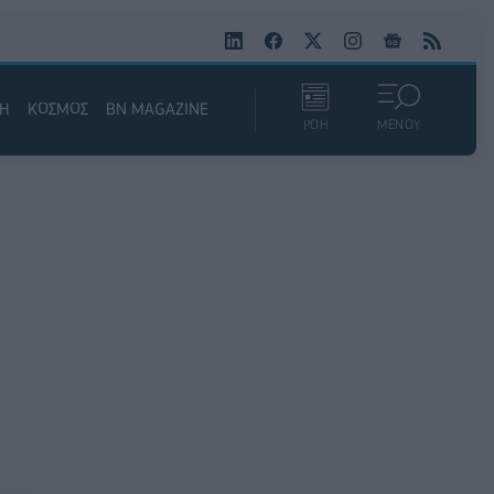
ΚΗ
ΚΟΣΜΟΣ
BN MAGAZINE
ΡΟΗ
ΜΕΝΟΥ