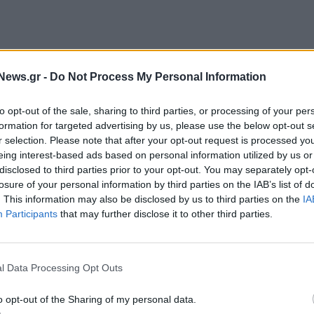
News.gr -
Do Not Process My Personal Information
to opt-out of the sale, sharing to third parties, or processing of your per
formation for targeted advertising by us, please use the below opt-out s
ηκε για την αποχή από μονομερείς ενέργειες , που
r selection. Please note that after your opt-out request is processed y
eing interest-based ads based on personal information utilized by us or
της χώρας ενώ από την άλλη δεν υπάρχουν
disclosed to third parties prior to your opt-out. You may separately opt-
πρωτογενών πλεονασμάτων που οφείλει να
losure of your personal information by third parties on the IAB’s list of
ονιές. Σύμφωνα με τον υπουργό Οικονομικών
Γιάνη
. This information may also be disclosed by us to third parties on the
IA
Participants
that may further disclose it to other third parties.
α πετύχει η χώρα φέτος θα συνάδει με τις
.
l Data Processing Opt Outs
o opt-out of the Sharing of my personal data.