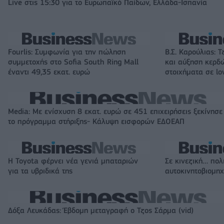
Live στις 15:30 για το Ευρωπαϊκό Παίδων, Ελλάδα-Ισπανία
Fourlis: Συμφωνία για την πώληση
Β.Σ. Καρούλιας: Τ
συμμετοχής στο Sofia South Ring Mall
και αύξηση κερδ
έναντι 49,35 εκατ. ευρώ
στοιχήματα σε lo
Media: Με ενίσχυση 8 εκατ. ευρώ σε 451 επιχειρήσεις ξεκίνησε
το πρόγραμμα στήριξης- Κάλυψη εισφορών ΕΔΟΕΑΠ
Η Toyota φέρνει νέα γενιά μπαταριών
Σε κινεζική… πολ
για τα υβριδικά της
αυτοκινητοβιομη
Δόξα Λευκάδας: Έβδομη μεταγραφή ο Τζος Σάρμα (vid)