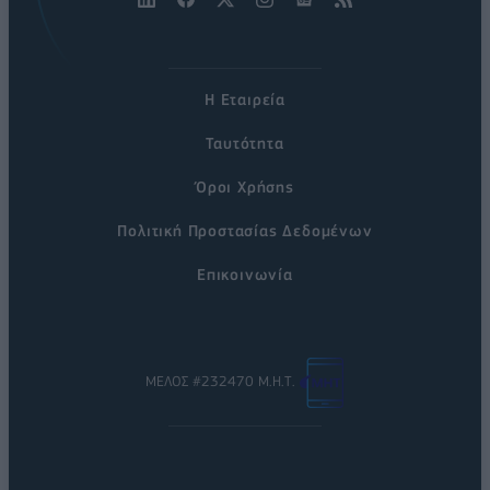
Η Εταιρεία
Ταυτότητα
Όροι Χρήσης
Πολιτική Προστασίας Δεδομένων
Επικοινωνία
ΜΕΛΟΣ #232470 Μ.Η.Τ.