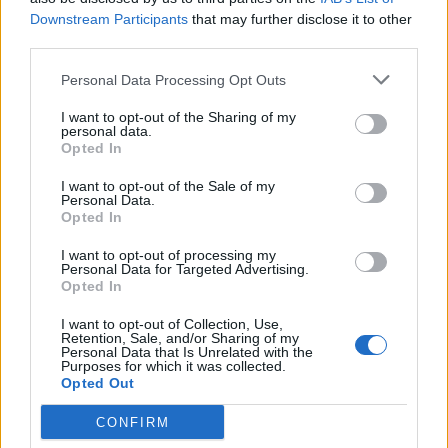
Downstream Participants
that may further disclose it to other
third parties.
Personal Data Processing Opt Outs
ΡΟΗ ΕΙΔΗΣΕΩΝ
I want to opt-out of the Sharing of my
personal data.
Opted In
ΥΠΑΑΤ: Επιπλέον 12,5 εκατ. ευρώ στις Περιφέρειες
για την ενίσχυση της βιοασφάλειας
I want to opt-out of the Sale of my
Personal Data.
07/08/2026 - 17:02
ΟΙΚΟΝΟΜΙΑ
Opted In
Deloitte Ελλάδος: Χρηματοοικονομικός σύμβουλος
I want to opt-out of processing my
της ΔΕΗ για την είσοδο στην πολωνική αγορά
Personal Data for Targeted Advertising.
Opted In
ενέργειας
07/08/2026 - 16:38
ΕΠΙΧΕΙΡΗΣΕΙΣ
I want to opt-out of Collection, Use,
Retention, Sale, and/or Sharing of my
Personal Data that Is Unrelated with the
Στρατηγική επένδυση του EFA GROUP στη Fractal
Purposes for which it was collected.
για την ανάπτυξη προηγμένων αμυντικών
Opted Out
τεχνολογιών
CONFIRM
07/08/2026 - 16:11
ΕΠΙΧΕΙΡΗΣΕΙΣ