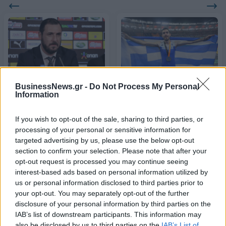
Πρόεδρος της
BusinessNews.gr -
Do Not Process My Personal
Στίβος: Τεντόγλου και
Superleague ο Μηνάς
Information
Ντρισμπιώτη οι κορυφαίοι
Λυσάνδρου
του 2023
If you wish to opt-out of the sale, sharing to third parties, or
05/01/2024 - 14:57
08/01/2024 - 16:06
processing of your personal or sensitive information for
targeted advertising by us, please use the below opt-out
section to confirm your selection. Please note that after your
opt-out request is processed you may continue seeing
interest-based ads based on personal information utilized by
us or personal information disclosed to third parties prior to
your opt-out. You may separately opt-out of the further
disclosure of your personal information by third parties on the
IAB’s list of downstream participants. This information may
also be disclosed by us to third parties on the
IAB’s List of