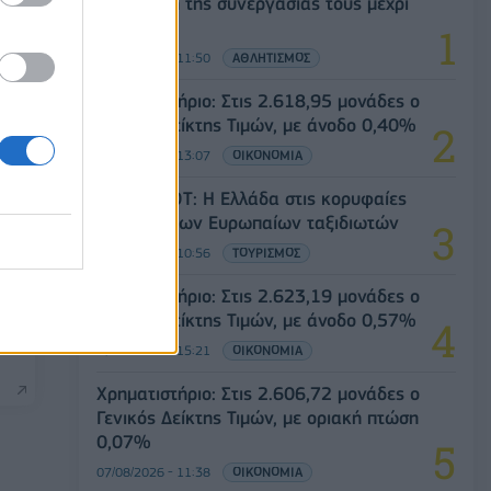
Ανανέωση της συνεργασίας τους μέχρι
το 2028
07/08/2026 - 11:50
ΑΘΛΗΤΙΣΜΟΣ
Χρηματιστήριο: Στις 2.618,95 μονάδες ο
Γενικός Δείκτης Τιμών, με άνοδο 0,40%
07/08/2026 - 13:07
ΟΙΚΟΝΟΜΙΑ
Έρευνα ΕΟΤ: Η Ελλάδα στις κορυφαίες
επιλογές των Ευρωπαίων ταξιδιωτών
07/08/2026 - 10:56
ΤΟΥΡΙΣΜΟΣ
Χρηματιστήριο: Στις 2.623,19 μονάδες ο
ου
Γενικός Δείκτης Τιμών, με άνοδο 0,57%
07/08/2026 - 15:21
ΟΙΚΟΝΟΜΙΑ
Χρηματιστήριο: Στις 2.606,72 μονάδες ο
Γενικός Δείκτης Τιμών, με οριακή πτώση
0,07%
07/08/2026 - 11:38
ΟΙΚΟΝΟΜΙΑ