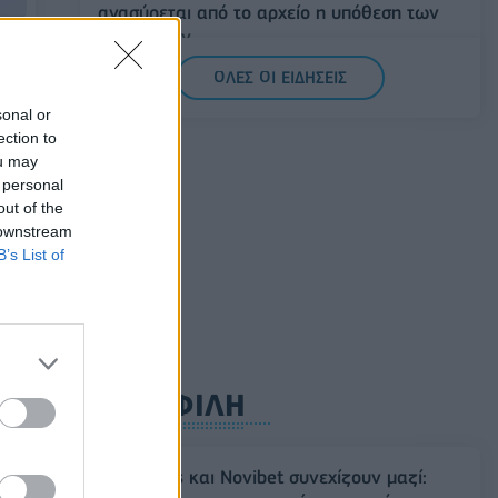
ανασύρεται από το αρχείο η υπόθεση των
υποκλοπών
07/08/2026 - 14:11
ΕΛΛΑΔΑ
ΟΛΕΣ ΟΙ ΕΙΔΗΣΕΙΣ
Σαουδική Αραβία, Τουρκία και Πακιστάν
sonal or
υπογράφουν κοινή αμυντική συμφωνία
ection to
ou may
07/08/2026 - 13:47
ΚΟΣΜΟΣ
 personal
out of the
 downstream
B’s List of
ΔΗΜΟΦΙΛΗ
Ατρόμητος και Novibet συνεχίζουν μαζί: