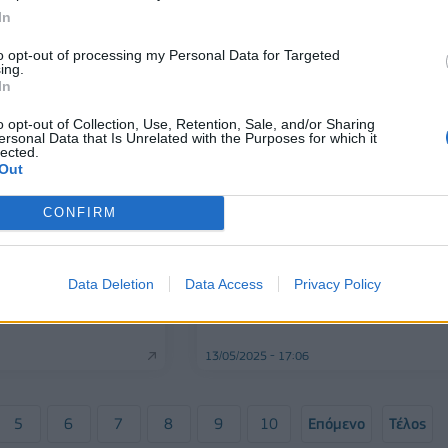
In
17/06/2025 - 15:09
to opt-out of processing my Personal Data for Targeted
ing.
In
o opt-out of Collection, Use, Retention, Sale, and/or Sharing
ersonal Data that Is Unrelated with the Purposes for which it
lected.
Out
CONFIRM
ΕΠΙΧΕΙΡΗΣΕΙΣ
Liga συνδύασαν
Hisense: Επίσημος συνεργάτης τ
Data Deletion
Data Access
Privacy Policy
ι κρυπτονομίσματα
FIFA Club World Cup 2025
13/05/2025 - 17:06
5
6
7
8
9
10
Επόμενο
Τέλος