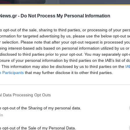
ΕΠΙΧΕΙΡΗΣΕΙΣ
News.gr -
Do Not Process My Personal Information
ng «ντύνει» τη
Η Eurocert πιστοποίησε την
 Betano – Η
ΟΜΟΝΟΙΑ FC κατά ISO 37001
ρηγία στo
to opt-out of the sale, sharing to third parties, or processing of your per
ποδόσφαιρο
formation for targeted advertising by us, please use the below opt-out s
r selection. Please note that after your opt-out request is processed y
14/07/2025 - 13:19
eing interest-based ads based on personal information utilized by us or
disclosed to third parties prior to your opt-out. You may separately opt-
losure of your personal information by third parties on the IAB’s list of
. This information may also be disclosed by us to third parties on the
IA
Participants
that may further disclose it to other third parties.
l Data Processing Opt Outs
o opt-out of the Sharing of my personal data.
WHISPERER
In
ηση 8% στα έσοδα της
Ποιος θα χτίσει την Νέα Τούμπα;
γοράς ποδοσφαίρου
o opt-out of the Sale of my Personal Data.