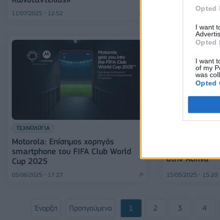
Opted 
11/07/2025 - 12:52
25/06/2025 - 13:01
I want 
Advertis
Opted 
I want t
of my P
was col
Opted 
ΕΠΙΧΕΙΡΗΣΕΙΣ
ΤΕΧΝΟΛΟΓΙΑ
Bitget και La
Motorola: Επίσημος χορηγός
ποδόσφαιρο κα
smartphone του FIFA Club World
στην Αθήνα
Cup 2025
05/06/2025 - 17:27
15/05/2025 - 15:20
Έναρξη
Προηγούμενο
1
2
3
4