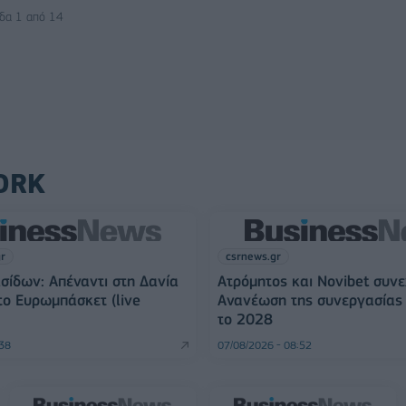
ίδα 1 από 14
ORK
gr
csrnews.gr
σίδων: Απέναντι στη Δανία
Ατρόμητος και Novibet συνε
στο Ευρωμπάσκετ (live
Ανανέωση της συνεργασίας 
το 2028
:38
07/08/2026 - 08:52