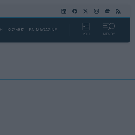
ΚΗ
ΚΟΣΜΟΣ
BN MAGAZINE
ΡΟΗ
ΜΕΝΟΥ