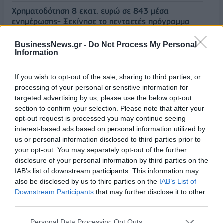
Χρηματοδότηση 8 εκατ. ευρώ σε 843 μέσα
ενημέρωσης- Ξεκίνησε το πενταετές πρόγραμμα
ενίσχυσης του Τύπου
BusinessNews.gr -
Do Not Process My Personal
06/08/2026 - 13:05
ΕΠΙΧΕΙΡΗΣΕΙΣ
Information
LIDL HELLAS: Διεθνώς αναγνωρισμένα κρασιά στην
κορυφαία σχέση ποιότητας-τιμής
If you wish to opt-out of the sale, sharing to third parties, or
processing of your personal or sensitive information for
06/08/2026 - 12:55
ΕΠΙΧΕΙΡΗΣΕΙΣ
targeted advertising by us, please use the below opt-out
JUMBO: Αύξηση πωλήσεων 5% το επτάμηνο του
section to confirm your selection. Please note that after your
2026
opt-out request is processed you may continue seeing
interest-based ads based on personal information utilized by
06/08/2026 - 12:43
ΕΠΙΧΕΙΡΗΣΕΙΣ
us or personal information disclosed to third parties prior to
your opt-out. You may separately opt-out of the further
SoftBank: Μειωμένα 17,7% τα καθαρά κέρδη του
disclosure of your personal information by third parties on the
α' τριμήνου στα 1,9 δισ. ευρώ
IAB’s list of downstream participants. This information may
06/08/2026 - 12:35
ΤΡΑΠΕΖΕΣ
also be disclosed by us to third parties on the
IAB’s List of
Downstream Participants
that may further disclose it to other
Nintendo: Καθαρά κέρδη 809 εκατ. ευρώ στο α'
third parties.
τρίμηνο – Άνοδος 53,5% σε ετήσια βάση
06/08/2026 - 12:17
ΤΕΧΝΟΛΟΓΙΑ
Personal Data Processing Opt Outs