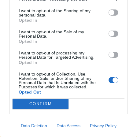
Κ. Μητσοτάκης κατά την παρουσίαση του myAGRO:
I want to opt-out of the Sharing of my
personal data.
Σήμερα είναι μια μεγάλη μέρα για τον πρωτογενή
Opted In
τομέα
06/08/2026 - 11:53
ΠΟΛΙΤΙΚΗ
I want to opt-out of the Sale of my
Personal Data.
Opted In
Β.Σ. Καρούλιας: Τζίρος 98,7 εκατ. ευρώ και αύξηση
κερδών 57% - Τα νέα στοιχήματα σε low & non
I want to opt-out of processing my
alcohol
Personal Data for Targeted Advertising.
Opted In
06/08/2026 - 11:48
ΕΠΙΧΕΙΡΗΣΕΙΣ
I want to opt-out of Collection, Use,
ΟΛΘ: Νέα επένδυση σε σύγχρονο εξοπλισμό για την
Retention, Sale, and/or Sharing of my
ενίσχυση της παραγωγικότητας και τη βελτίωση της
Personal Data that Is Unrelated with the
Purposes for which it was collected.
εξυπηρέτησης
Opted Out
06/08/2026 - 11:42
ΕΠΙΧΕΙΡΗΣΕΙΣ
CONFIRM
Novibet: Τριετής χρηματοδοτική συμφωνία με την
Alpha Bank, ψήφος εμπιστοσύνης στην
αναπτυξιακή πορεία
Data Deletion
Data Access
Privacy Policy
ΟΛΕΣ ΟΙ ΕΙΔΗΣΕΙΣ
06/08/2026 - 11:31
ΕΠΙΧΕΙΡΗΣΕΙΣ