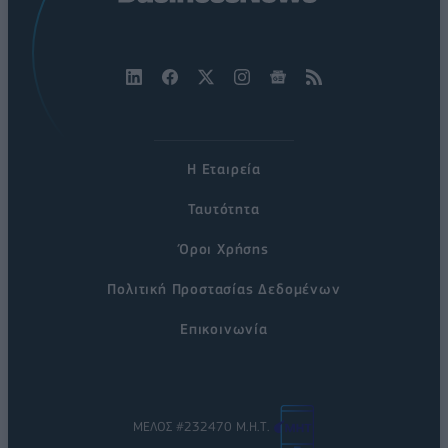
Η Εταιρεία
Ταυτότητα
Όροι Χρήσης
Πολιτική Προστασίας Δεδομένων
Επικοινωνία
ΜΕΛΟΣ #232470 Μ.Η.Τ.