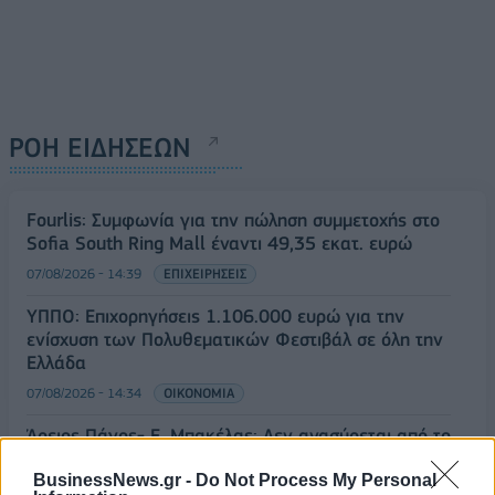
ΡΟΗ ΕΙΔΗΣΕΩΝ
Fourlis: Συμφωνία για την πώληση συμμετοχής στο
Sofia South Ring Mall έναντι 49,35 εκατ. ευρώ
07/08/2026 - 14:39
ΕΠΙΧΕΙΡΗΣΕΙΣ
ΥΠΠΟ: Επιχορηγήσεις 1.106.000 ευρώ για την
ενίσχυση των Πολυθεματικών Φεστιβάλ σε όλη την
Ελλάδα
07/08/2026 - 14:34
ΟΙΚΟΝΟΜΙΑ
Άρειος Πάγος- Ε. Μπακέλας: Δεν ανασύρεται από το
αρχείο η υπόθεση των υποκλοπών
BusinessNews.gr -
Do Not Process My Personal
07/08/2026 - 14:11
ΕΛΛΑΔΑ