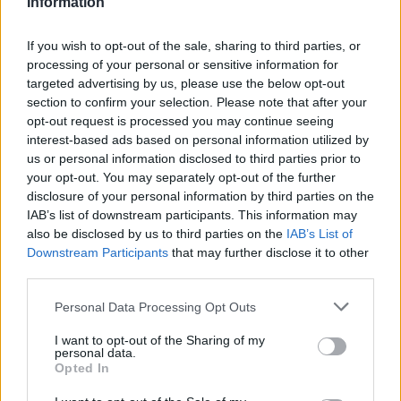
Information
Σαουδική Αραβία, Τουρκία και Πακιστάν
If you wish to opt-out of the sale, sharing to third parties, or
υπογράφουν κοινή αμυντική συμφωνία
processing of your personal or sensitive information for
07/08/2026 - 13:47
ΚΟΣΜΟΣ
targeted advertising by us, please use the below opt-out
section to confirm your selection. Please note that after your
Αναστολή λειτουργίας του αιολικού πάρκου στη
opt-out request is processed you may continue seeing
Βοιωτία- Προφυλακίστηκαν οι τρεις
interest-based ads based on personal information utilized by
κατηγορούμενοι
us or personal information disclosed to third parties prior to
07/08/2026 - 13:23
ΕΛΛΑΔΑ
your opt-out. You may separately opt-out of the further
disclosure of your personal information by third parties on the
Χρηματιστήριο: Στις 2.618,95 μονάδες ο Γενικός
IAB’s list of downstream participants. This information may
Δείκτης Τιμών, με άνοδο 0,40%
also be disclosed by us to third parties on the
IAB’s List of
07/08/2026 - 13:07
ΟΙΚΟΝΟΜΙΑ
Downstream Participants
that may further disclose it to other
third parties.
ΕΛΣΤΑΤ: Στο 3,4% υποχώρησε ο πληθωρισμός τον
Ιούλιο
Personal Data Processing Opt Outs
07/08/2026 - 12:46
ΟΙΚΟΝΟΜΙΑ
I want to opt-out of the Sharing of my
personal data.
Εμπρησμός της Marfin: Προθεσμία έλαβε για την
Opted In
απολογία της η 46χρονη κατηγορούμενη