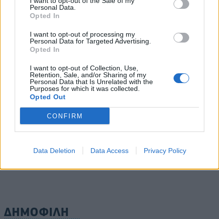
I want to opt-out of the Sale of my
07/08/2026 - 12:27
ΕΛΛΑΔΑ
Personal Data.
Opted In
Η νέα σειρά foldables της Samsung διαθέσιμη στη
Vodafone
I want to opt-out of processing my
Personal Data for Targeted Advertising.
07/08/2026 - 11:57
ΤΕΧΝΟΛΟΓΙΑ
Opted In
Ατρόμητος και Novibet συνεχίζουν μαζί: Ανανέωση
I want to opt-out of Collection, Use,
της συνεργασίας τους μέχρι το 2028
Retention, Sale, and/or Sharing of my
Personal Data that Is Unrelated with the
07/08/2026 - 11:50
ΑΘΛΗΤΙΣΜΟΣ
Purposes for which it was collected.
Opted Out
ΟΛΕΣ ΟΙ ΕΙΔΗΣΕΙΣ
CONFIRM
Data Deletion
Data Access
Privacy Policy
ΔΗΜΟΦΙΛΗ