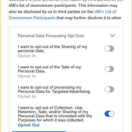
05/08/2026 - 18:06
ΕΠΙΧΕΙΡΗΣΕΙΣ
IAB’s list of downstream participants. This information may
ΔΕΗ: Ισχυρή ανάπτυξη στο α΄ εξάμηνο 2026 με
also be disclosed by us to third parties on the
IAB’s List of
προσαρμοσμένο EBITDA στα 1,2 δισ. ευρώ
Downstream Participants
that may further disclose it to other
third parties.
05/08/2026 - 17:51
ΕΝΕΡΓΕΙΑ
Personal Data Processing Opt Outs
Όμιλος AKTOR: Εξαγοράζει το 75% των ΗΛΕΚΤΩΡ
και THALIS – Στρατηγική συνεργασία με τη Motor
I want to opt-out of the Sharing of my
Oil
personal data.
Opted In
05/08/2026 - 17:39
ΕΠΙΧΕΙΡΗΣΕΙΣ
I want to opt-out of the Sale of my
ΗΠΑ: Επιβράδυνση των προσλήψεων στον ιδιωτικό
Personal Data.
τομέα τον Ιούλιο - Δημιουργήθηκαν μόνο 44.000
Opted In
θέσεις εργασίας
I want to opt-out of processing my
05/08/2026 - 17:16
ΚΟΣΜΟΣ
Personal Data for Targeted Advertising.
Opted In
Τ. Θεοδωρικάκος: Στηρίζουμε με πράξεις την
έρευνα και την καινοτομία
I want to opt-out of Collection, Use,
Retention, Sale, and/or Sharing of my
05/08/2026 - 16:51
ΠΟΛΙΤΙΚΗ
Personal Data that Is Unrelated with the
Purposes for which it was collected.
Opted Out
Ν. Χαρδαλιάς: Μηδενική ανοχή και σε νομικό