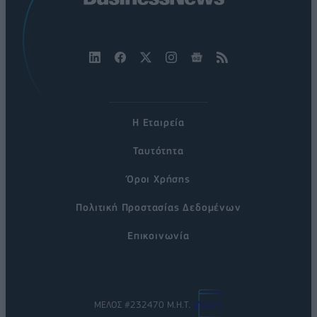
Η Εταιρεία
Ταυτότητα
Όροι Χρήσης
Πολιτική Προστασίας Δεδομένων
Επικοινωνία
ΜΕΛΟΣ #232470 Μ.Η.Τ.