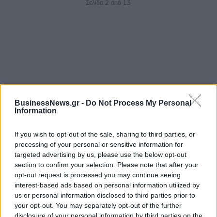
Σελίδα 2 από 13
BusinessNews.gr -
Do Not Process My Personal
Information
ΡΟΗ ΕΙΔΗΣΕΩΝ
If you wish to opt-out of the sale, sharing to third parties, or
processing of your personal or sensitive information for
Χρηματιστήριο: Πτώση κατά 0,18%, στα 315,71
targeted advertising by us, please use the below opt-out
εκατ. ευρώ ο τζίρος
section to confirm your selection. Please note that after your
opt-out request is processed you may continue seeing
05/08/2026 - 18:27
ΟΙΚΟΝΟΜΙΑ
interest-based ads based on personal information utilized by
Είσοδος της γαλλικής Meridiam στην ηλεκτρική
us or personal information disclosed to third parties prior to
διασύνδεση Ελλάδας – Κύπρου
your opt-out. You may separately opt-out of the further
disclosure of your personal information by third parties on the