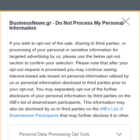
ΔΗΜΟΦΙΛΗ
BusinessNews.gr -
Do Not Process My Personal
Information
Υπ. Μεταφορών: Οριστική λύση στο ζήτημα των
If you wish to opt-out of the sale, sharing to third parties, or
πινακίδων κυκλοφορίας - Τέλος στις χρονοβόρες
processing of your personal or sensitive information for
διαδικασίες
targeted advertising by us, please use the below opt-out
section to confirm your selection. Please note that after your
09/08/2026 - 11:18
ΕΛΛΑΔΑ
opt-out request is processed you may continue seeing
Στα 15 δισ. ευρώ ο στόχος για νέα δάνεια το 2026
interest-based ads based on personal information utilized by
- Η «ακτινογραφία» της κερδοφορίας των
us or personal information disclosed to third parties prior to
τραπεζών το α΄ εξάμηνο
your opt-out. You may separately opt-out of the further
disclosure of your personal information by third parties on the
09/08/2026 - 10:52
ΤΡΑΠΕΖΕΣ
IAB’s list of downstream participants. This information may
also be disclosed by us to third parties on the
IAB’s List of
Εξαγωγές: Η Ελλάδα κερδίζει τους Ευρωπαίους
Downstream Participants
that may further disclose it to other
ανταγωνιστές – Άνοδος μεριδίων σε 9 από 11
third parties.
κλάδους (Εθνική Τράπεζα)
09/08/2026 - 13:51
ΟΙΚΟΝΟΜΙΑ
Personal Data Processing Opt Outs