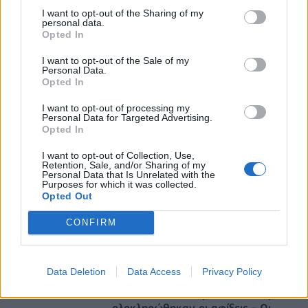
Από τη Δυτική Αττική στη Νότια Γαλλία : Οι
I want to opt-out of the Sharing of my
εμπειρίες Ελλήνων και Γάλλων πυροσβεστών από
personal data.
Opted In
τα πύρινα μέτωπα
09/08/2026 - 12:08
ΚΟΣΜΟΣ
I want to opt-out of the Sale of my
Personal Data.
Αυξημένη η επιβατική κίνηση από το λιμάνι του
Opted In
Πειραιά – Περίπου 60.000 ταξίδεψαν Παρασκευή
I want to opt-out of processing my
και Σάββατο
Personal Data for Targeted Advertising.
Opted In
09/08/2026 - 12:33
ΕΛΛΑΔΑ
I want to opt-out of Collection, Use,
Retention, Sale, and/or Sharing of my
Personal Data that Is Unrelated with the
Purposes for which it was collected.
Opted Out
CONFIRM
DIRECTION BUSINESS NETWORK
Data Deletion
Data Access
Privacy Policy
allstarbasket.gr
ΠΑΟΚ: Με τον Μάρκους Φόστερ
ολοκληρώθηκαν οι αφίξεις - Οι