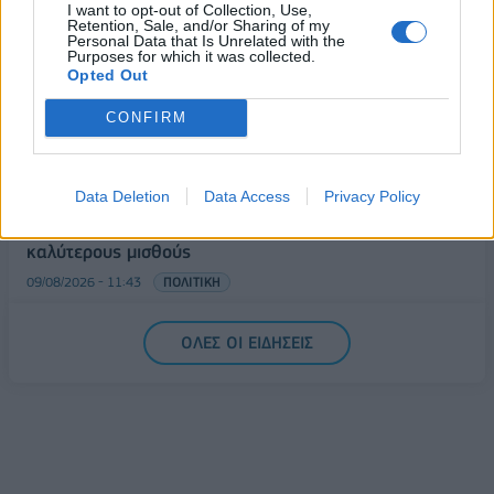
I want to opt-out of Collection, Use,
Ελλήνων και Γάλλων πυροσβεστών από τα πύρινα
Retention, Sale, and/or Sharing of my
μέτωπα
Personal Data that Is Unrelated with the
Purposes for which it was collected.
09/08/2026 - 12:08
ΚΟΣΜΟΣ
Opted Out
Δεύτερη πηγή εισοδήματος για τους επαγγελματίες
CONFIRM
ψαράδες ο αλιευτικός τουρισμός
09/08/2026 - 12:08
ΤΟΥΡΙΣΜΟΣ
Data Deletion
Data Access
Privacy Policy
Τ. Θεοδωρικάκος: Η ενίσχυση της βιομηχανίας
διασφαλίζει την ανάπτυξη, την ασφάλεια και
καλύτερους μισθούς
09/08/2026 - 11:43
ΠΟΛΙΤΙΚΗ
Υπ. Μεταφορών: Οριστική λύση στο ζήτημα των
ΟΛΕΣ ΟΙ ΕΙΔΗΣΕΙΣ
πινακίδων κυκλοφορίας - Τέλος στις χρονοβόρες
διαδικασίες
09/08/2026 - 11:18
ΕΛΛΑΔΑ