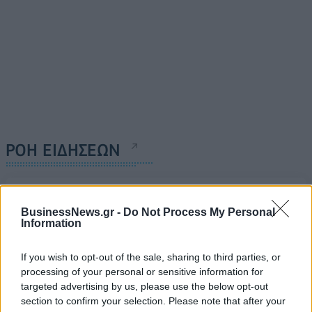
ΡΟΗ ΕΙΔΗΣΕΩΝ
Π. Μαρινάκης: «Το δημογραφικό δεν μπορεί να
περιμένει»
BusinessNews.gr -
Do Not Process My Personal
Information
09/08/2026 - 14:34
ΠΟΛΙΤΙΚΗ
Ε. Τουρνάς: Πάνω από 400 πυρκαγιές σε δέκα
If you wish to opt-out of the sale, sharing to third parties, or
ημέρες - Σε επιφυλακή ο κρατικός μηχανισμός
processing of your personal or sensitive information for
targeted advertising by us, please use the below opt-out
09/08/2026 - 14:17
ΠΟΛΙΤΙΚΗ
section to confirm your selection. Please note that after your