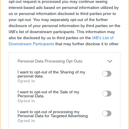
opt-out request is processed you may continue seeing
Εξαγωγές: Η Ελλάδα κερδίζει τους Ευρωπαίους
interest-based ads based on personal information utilized by
ανταγωνιστές – Άνοδος μεριδίων σε 9 από 11
us or personal information disclosed to third parties prior to
κλάδους (Εθνική Τράπεζα)
your opt-out. You may separately opt-out of the further
09/08/2026 - 13:51
ΟΙΚΟΝΟΜΙΑ
disclosure of your personal information by third parties on the
IAB’s list of downstream participants. This information may
Προς εκτύπωση το πολλαπλό βιβλίο - «Σύγχρονο
also be disclosed by us to third parties on the
IAB’s List of
εκπαιδευτικό υλικό, τόσο σε έντυπη όσο και σε
Downstream Participants
that may further disclose it to other
ηλεκτρονική μορφή»
third parties.
09/08/2026 - 13:24
ΕΛΛΑΔΑ
Personal Data Processing Opt Outs
Γερμανία: Το Βερολίνο θα επεκτείνει την έρευνα για
την ασφάλεια από τα drones μετά το περιστατικό σε
I want to opt-out of the Sharing of my
αεροδρόμιο
personal data.
Opted In
09/08/2026 - 12:57
ΚΟΣΜΟΣ
I want to opt-out of the Sale of my
Αυξημένη η επιβατική κίνηση από το λιμάνι του
Personal Data.
Opted In
Πειραιά – Περίπου 60.000 ταξίδεψαν Παρασκευή
και Σάββατο
I want to opt-out of processing my
09/08/2026 - 12:33
ΕΛΛΑΔΑ
Personal Data for Targeted Advertising.
Opted In
Από τη Δυτική Αττική στη Νότια Γαλλία : Οι εμπειρίες