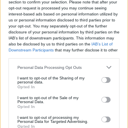
section to confirm your selection. Please note that after your
opt-out request is processed you may continue seeing
Ιός Δυτικού Νείλου: Στα 65 τα κρούσματα στην
interest-based ads based on personal information utilized by
Ελλάδα – 23 νέα μέσα σε μία εβδομάδα, έξι
us or personal information disclosed to third parties prior to
θάνατοι
your opt-out. You may separately opt-out of the further
disclosure of your personal information by third parties on the
06/08/2026 - 08:54
ΕΛΛΑΔΑ
IAB’s list of downstream participants. This information may
also be disclosed by us to third parties on the
IAB’s List of
Disney: Πτώση 34,2% στα καθαρά κέρδη του
Downstream Participants
that may further disclose it to other
εννεαμήνου – Στα 7,28 δισ. δολάρια
third parties.
06/08/2026 - 08:42
ΕΠΙΧΕΙΡΗΣΕΙΣ
Personal Data Processing Opt Outs
Viohalco: Αυξημένος κατά 14% ο τζίρος στο α'
εξάμηνο, στα 4,3 δισ. ευρώ – Στα 446 εκατ. ευρώ
I want to opt-out of the Sharing of my
τα EBITDA
personal data.
Opted In
06/08/2026 - 08:23
ΕΠΙΧΕΙΡΗΣΕΙΣ
I want to opt-out of the Sale of my
HELLENiQ ENERGY: Κέρδη 393 εκατ. ευρώ στο α'
Personal Data.
εξάμηνο – Στα 734 εκατ. ευρώ τα EBITDA
Opted In
06/08/2026 - 08:05
ΕΠΙΧΕΙΡΗΣΕΙΣ
I want to opt-out of processing my
Personal Data for Targeted Advertising.
Χρηματιστήριο: Πτώση κατά 0,18%, στα 315,71
Opted In