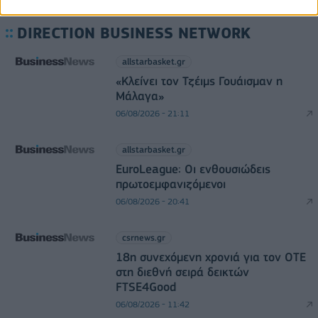
DIRECTION BUSINESS NETWORK
allstarbasket.gr
«Κλείνει τον Τζέιμς Γουάισμαν η
Μάλαγα»
06/08/2026 - 21:11
allstarbasket.gr
EuroLeague: Οι ενθουσιώδεις
πρωτοεμφανιζόμενοι
06/08/2026 - 20:41
csrnews.gr
18η συνεχόμενη χρονιά για τον ΟΤΕ
στη διεθνή σειρά δεικτών
FTSE4Good
06/08/2026 - 11:42