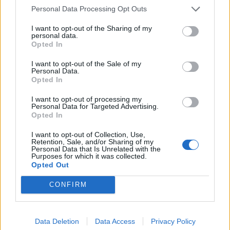
εκατ. ευρώ – Καθαρά κέρδη 313 εκατ. ευρώ
Personal Data Processing Opt Outs
06/08/2026 - 09:12
ΕΠΙΧΕΙΡΗΣΕΙΣ
I want to opt-out of the Sharing of my
personal data.
Ρωσία: Η Μόσχα δηλώνει ότι κατέρριψε 605
Opted In
ουκρανικά drones τη νύχτα - Ελαφρές ζημιές σε
αποθήκη της Wildberries
I want to opt-out of the Sale of my
Personal Data.
06/08/2026 - 10:30
ΚΟΣΜΟΣ
Opted In
Ο Demis Hassabis αναλαμβάνει Πρόεδρος της
I want to opt-out of processing my
Personal Data for Targeted Advertising.
Google DeepMind και Chief Scientist της Alphabet
Opted In
06/08/2026 - 09:32
ΠΡΟΣΩΠΑ
I want to opt-out of Collection, Use,
HELLENiQ ENERGY: Κέρδη 393 εκατ. ευρώ στο α'
Retention, Sale, and/or Sharing of my
Personal Data that Is Unrelated with the
εξάμηνο – Στα 734 εκατ. ευρώ τα EBITDA
Purposes for which it was collected.
Opted Out
06/08/2026 - 08:05
ΕΠΙΧΕΙΡΗΣΕΙΣ
CONFIRM
Data Deletion
Data Access
Privacy Policy