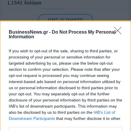
1,1541 δολάρια
06/08/2026 - 14:59
ΟΙΚΟΝΟΜΙΑ
ΟΛΕΣ ΟΙ ΕΙΔΗΣΕΙΣ
BusinessNews.gr -
Do Not Process My Personal
Information
If you wish to opt-out of the sale, sharing to third parties, or
processing of your personal or sensitive information for
targeted advertising by us, please use the below opt-out
section to confirm your selection. Please note that after your
opt-out request is processed you may continue seeing
ΔΗΜΟΦΙΛΗ
interest-based ads based on personal information utilized by
us or personal information disclosed to third parties prior to
your opt-out. You may separately opt-out of the further
Β.Σ. Καρούλιας: Τζίρος 98,7 εκατ. ευρώ και
disclosure of your personal information by third parties on the
αύξηση κερδών 57% - Τα νέα στοιχήματα σε low
IAB’s list of downstream participants. This information may
& non alcohol
also be disclosed by us to third parties on the
IAB’s List of
06/08/2026 - 11:48
ΕΠΙΧΕΙΡΗΣΕΙΣ
Downstream Participants
that may further disclose it to other
third parties.
Metlen: Ρεκόρ EBITDA στο α' εξάμηνο, στα 550