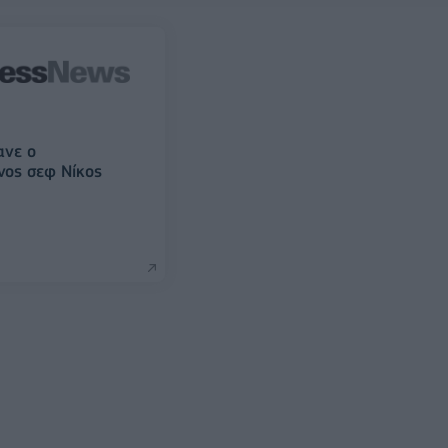
ανε ο
νος σεφ Νίκος