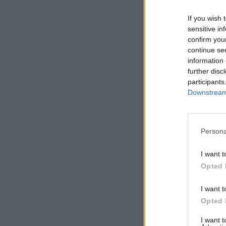
If you wish 
sensitive in
confirm you
continue se
information 
further disc
participants
Downstream 
Persona
I want t
Opted 
I want t
Opted 
I want 