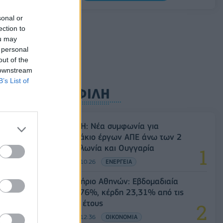
5G παντού, 6G στον ορίζοντα: Πού
sonal or
βρίσκεται η Ελλάδα στη μεγάλη
ection to
τεχνολογική μετάβαση
ou may
 personal
08/08/2026 - 10:54
ΤΕΧΝΟΛΟΓΙΑ
out of the
 downstream
B’s List of
ΔΗΜΟΦΙΛΗ
Όμιλος ΔΕΗ: Νέα συμφωνία για
χαρτοφυλάκιο έργων ΑΠΕ άνω των 2
GW σε Πολωνία και Ουγγαρία
08/08/2026 - 10:26
ΕΝΕΡΓΕΙΑ
Χρηματιστήριο Αθηνών: Εβδομαδιαία
άνοδος 1,76%, κέρδη 23,31% από τις
αρχές του έτους
08/08/2026 - 12:36
ΟΙΚΟΝΟΜΙΑ