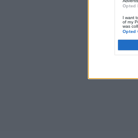
Advertis
Opted 
I want t
of my P
was col
Opted 