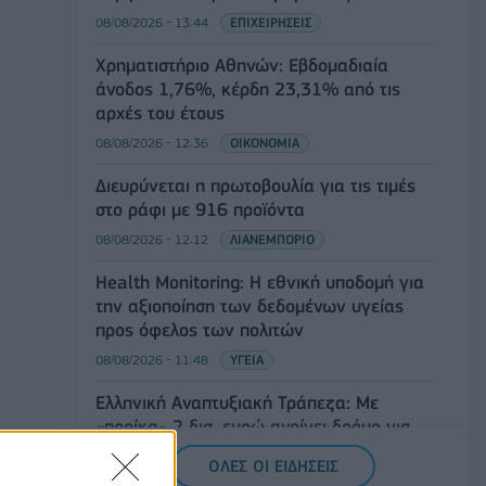
08/08/2026 - 13:44
ΕΠΙΧΕΙΡΗΣΕΙΣ
Χρηματιστήριο Αθηνών: Εβδομαδιαία
άνοδος 1,76%, κέρδη 23,31% από τις
αρχές του έτους
08/08/2026 - 12:36
ΟΙΚΟΝΟΜΙΑ
Διευρύνεται η πρωτοβουλία για τις τιμές
στο ράφι με 916 προϊόντα
08/08/2026 - 12:12
ΛΙΑΝΕΜΠΟΡΙΟ
Health Monitoring: Η εθνική υποδομή για
την αξιοποίηση των δεδομένων υγείας
προς όφελος των πολιτών
08/08/2026 - 11:48
ΥΓΕΙΑ
Ελληνική Αναπτυξιακή Τράπεζα: Με
«προίκα» 2 δισ. ευρώ ανοίγει δρόμο για
δάνεια έως 5 δισ. σε μικρομεσαίες
ΟΛΕΣ ΟΙ ΕΙΔΗΣΕΙΣ
08/08/2026 - 11:22
ΤΡΑΠΕΖΕΣ