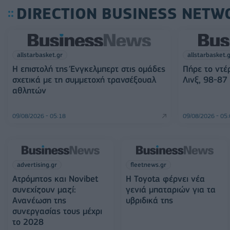
DIRECTION BUSINESS NETW
allstarbasket.gr
allstarbasket.
Η επιστολή της Ένγκελμπερτ στις ομάδες
Πήρε το ντέ
σχετικά με τη συμμετοχή τρανσέξουαλ
Λινξ, 98-87 
αθλητών
09/08/2026 - 05:18
09/08/2026 - 05
advertising.gr
fleetnews.gr
Ατρόμητος και Novibet
Η Toyota φέρνει νέα
συνεχίζουν μαζί:
γενιά μπαταριών για τα
Ανανέωση της
υβριδικά της
συνεργασίας τους μέχρι
το 2028