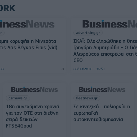
ORK
gr
advertising.gr
ρμπι κορυφής η Μινεσότα
ΣΚΑΪ: Ολοκληρώθηκε η θητε
τις Λας Βέγκας Έισις (vid)
Γρηγόρη Δημητριάδη - Ο Γιά
Αλαφούζος επιστρέφει στη 
CEO
:08
08/08/2026 - 06:51
csrnews.gr
fleetnews.gr
18η συνεχόμενη χρονιά
Σε κινεζική… πολιορκία η
για τον ΟΤΕ στη διεθνή
ευρωπαϊκή
σειρά δεικτών
αυτοκινητοβιομηχανία
FTSE4Good