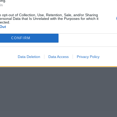
ing.
In
o opt-out of Collection, Use, Retention, Sale, and/or Sharing
ersonal Data that Is Unrelated with the Purposes for which it
lected.
Out
CONFIRM
Data Deletion
Data Access
Privacy Policy