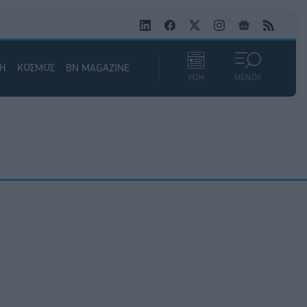
ΚΗ
ΚΟΣΜΟΣ
BN MAGAZINE
ΡΟΗ
ΜΕΝΟΥ