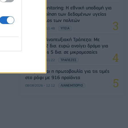
Health Monitoring: Η εθνική υποδομή για
την αξιοποίηση των δεδομένων υγείας
προς όφελος των πολιτών
08/08/2026 - 11:48
ΥΓΕΙΑ
Ελληνική Αναπτυξιακή Τράπεζα: Με
«προίκα» 2 δισ. ευρώ ανοίγει δρόμο για
δάνεια έως 5 δισ. σε μικρομεσαίες
08/08/2026 - 11:22
ΤΡΑΠΕΖΕΣ
Διευρύνεται η πρωτοβουλία για τις τιμές
στο ράφι με 916 προϊόντα
08/08/2026 - 12:12
ΛΙΑΝΕΜΠΟΡΙΟ