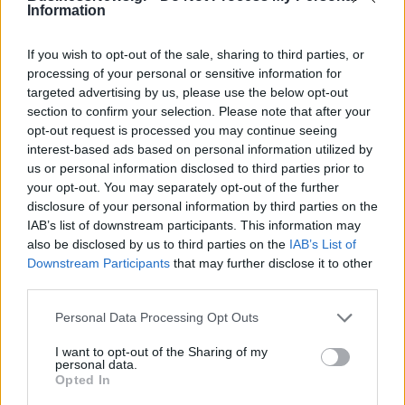
Information
τοπική κοινωνία. «
Κοιτάμε να προσφέρουμε εργασία στους
δημότες οι οποίοι βρίσκονται σε ένα τεράστιο εργασιακό σοκ
If you wish to opt-out of the sale, sharing to third parties, or
λόγω της αλλαγής του παραγωγικού μοντέλου»,
τονίζει ο
processing of your personal or sensitive information for
κ.Θωμαίδης, σημειώνοντας ότι παρά τους περιορισμούς του
targeted advertising by us, please use the below opt-out
ΑΣΕΠ, στους οποίους υπόκειται ως δημοτική επιχείρηση,
section to confirm your selection. Please note that after your
βρίσκονται μοντέλα απασχόλησης προσωπικού για να
opt-out request is processed you may continue seeing
στηριχθεί ο κόσμος της περιοχής.
interest-based ads based on personal information utilized by
us or personal information disclosed to third parties prior to
Προστασία του brand
your opt-out. You may separately opt-out of the further
disclosure of your personal information by third parties on the
Η επιτυχία της εταιρείας έφερε και προσπάθειες αντιγραφής,
IAB’s list of downstream participants. This information may
also be disclosed by us to third parties on the
IAB’s List of
με τον κ. Θωμαΐδη να αναφέρεται σε μια πρόσφατη
Downstream Participants
that may further disclose it to other
περίπτωση τοπικής επιχείρησης που επιχείρησε να
third parties.
κυκλοφορήσει παρόμοιο προϊόν με την ονομασία
Όξινο
Ύδωρ Φλώρινας
. Η διοίκηση κινήθηκε άμεσα με
Personal Data Processing Opt Outs
ασφαλιστικά μέτρα και εξώδικα για να προστατεύσει την
I want to opt-out of the Sharing of my
περιουσία του Δήμου και τη φήμη του προϊόντος . «
Έχω
personal data.
Opted In
υποχρέωση ως πρόεδρος να προστατέψω την περιουσία του
δήμου. Ο καθένας μπορεί να λειτουργήσει επιχειρηματικά,