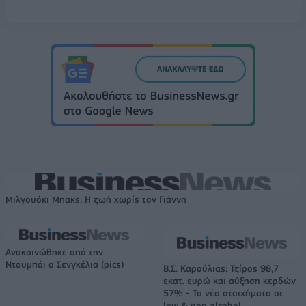
Μιλγουόκι Μπακς: Η ζωή χωρίς τον Γιάννη
Ανακοινώθηκε από την
Ντουμπάι ο Σενγκέλια (pics)
Β.Σ. Καρούλιας: Τζίρος 98,7
εκατ. ευρώ και αύξηση κερδών
57% - Τα νέα στοιχήματα σε
low & non alcohol