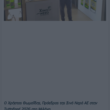
O Χρήστος Θωμαΐδης, Πρόεδρος της Ξινό Νερό ΑΕ στην
Τuttofood 2026 στο Μιλάνο