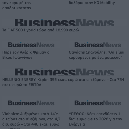
την κορυφή της
δολάρια στην KG Mobility
αποδοτικότητας
Το FIAT 500 Hybrid τώρα από 18.990 ευρώ
Πήρε τον Αλέρικ Φρίμαν ο
Θανάσης Σπανούλης: "Θα είμαι
Βίκος Ιωαννίνων
χαρούμενος με ένα μετάλλιο"
HELLENiQ ENERGY: Κέρδη 393 εκατ. ευρώ στο α' εξάμηνο – Στα 734
εκατ. ευρώ τα EBITDA
Viohalco: Αυξημένος κατά 14%
ΥΠΕΘΟΟ: Νέες επενδύσεις 1
ο τζίρος στο α' εξάμηνο, στα 4,3
δισ. ευρώ ως το 2028 για την
δισ. ευρώ – Στα 446 εκατ. ευρώ
Ενέργεια