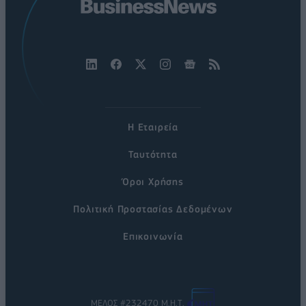
Η Εταιρεία
Ταυτότητα
Όροι Χρήσης
Πολιτική Προστασίας Δεδομένων
Επικοινωνία
ΜΕΛΟΣ #232470 Μ.Η.Τ.