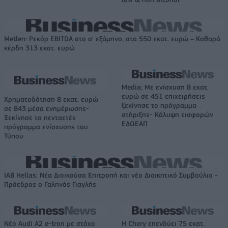
Metlen: Ρεκόρ EBITDA στο α' εξάμηνο, στα 550 εκατ. ευρώ – Καθαρά
κέρδη 313 εκατ. ευρώ
Media: Με ενίσχυση 8 εκατ.
ευρώ σε 451 επιχειρήσεις
Χρηματοδότηση 8 εκατ. ευρώ
ξεκίνησε το πρόγραμμα
σε 843 μέσα ενημέρωσης-
στήριξης- Κάλυψη εισφορών
Ξεκίνησε το πενταετές
ΕΔΟΕΑΠ
πρόγραμμα ενίσχυσης του
Τύπου
IAB Hellas: Νέα Διοικούσα Επιτροπή και νέο Διοικητικό Συμβούλιο -
Πρόεδρος ο Γαληνός Γιαγλής
Νέο Audi A2 e-tron με στόχο
Η Chery επενδύει 75 εκατ.