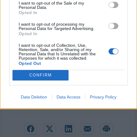
I want to opt-out of the Sale of my
αλλά πρέπει να σέβεται την πορεία των άλλων»,
Personal Data.
Opted In
ξε
καθαρίζει ο κ. Θωμαίδης.
I want to opt-out of processing my
.
Personal Data for Targeted Advertising.
Opted In
.
I want to opt-out of Collection, Use,
Retention, Sale, and/or Sharing of my
Personal Data that Is Unrelated with the
Purposes for which it was collected.
Opted Out
CONFIRM
ΞΥΝΟ ΝΕΡΟ ΦΛΩΡΙΝΑΣ
ΞΙΝΟ ΝΕΡΟ
ΑΝΘΡΑΚΟΥΧΟ ΝΕΡΟ
ΕΞΑΓΩΓΕΣ
Data Deletion
Data Access
Privacy Policy
TUTTOFOOD 2026