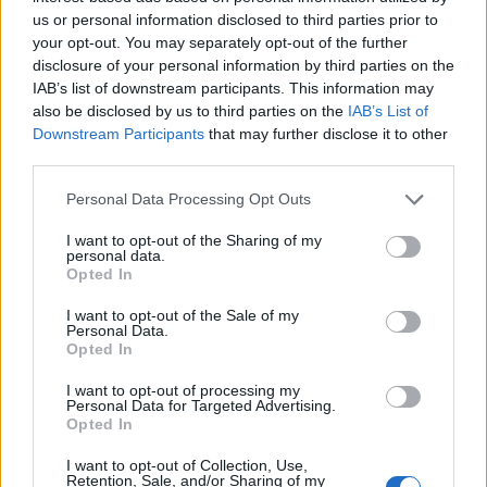
της ΔΕΗ για την είσοδο στην πολωνική αγορά
us or personal information disclosed to third parties prior to
ενέργειας
your opt-out. You may separately opt-out of the further
07/08/2026 - 16:38
ΕΠΙΧΕΙΡΗΣΕΙΣ
disclosure of your personal information by third parties on the
IAB’s list of downstream participants. This information may
Στρατηγική επένδυση του EFA GROUP στη Fractal
also be disclosed by us to third parties on the
IAB’s List of
για την ανάπτυξη προηγμένων αμυντικών
Downstream Participants
that may further disclose it to other
τεχνολογιών
third parties.
07/08/2026 - 16:11
ΕΠΙΧΕΙΡΗΣΕΙΣ
Personal Data Processing Opt Outs
Συνάλλαγμα: Το ευρώ ενισχύεται 0,08%, στα
I want to opt-out of the Sharing of my
1,1534 δολάρια
personal data.
Opted In
07/08/2026 - 15:45
ΟΙΚΟΝΟΜΙΑ
Χρηματιστήριο: Στις 2.623,19 μονάδες ο Γενικός
I want to opt-out of the Sale of my
Personal Data.
Δείκτης Τιμών, με άνοδο 0,57%
Opted In
07/08/2026 - 15:21
ΟΙΚΟΝΟΜΙΑ
I want to opt-out of processing my
Personal Data for Targeted Advertising.
Νέο κύμα καύσωνα στην Ευρώπη – Θερμοκρασίες
Opted In
άνω των 40°C σε Ιταλία, Ισπανία και Βαλκάνια
07/08/2026 - 14:58
ΚΟΣΜΟΣ
I want to opt-out of Collection, Use,
Retention, Sale, and/or Sharing of my