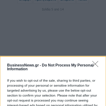
Σελίδα 5 από 14
BusinessNews.gr -
Do Not Process My Personal
ΡΟΗ ΕΙΔΗΣΕΩΝ
Information
If you wish to opt-out of the sale, sharing to third parties, or
ΥΠΑΑΤ: Επιπλέον 12,5 εκατ. ευρώ στις Περιφέρειες
processing of your personal or sensitive information for
για την ενίσχυση της βιοασφάλειας
targeted advertising by us, please use the below opt-out
07/08/2026 - 17:02
ΟΙΚΟΝΟΜΙΑ
section to confirm your selection. Please note that after your
opt-out request is processed you may continue seeing
Deloitte Ελλάδος: Χρηματοοικονομικός σύμβουλος
interest-based ads based on personal information utilized by