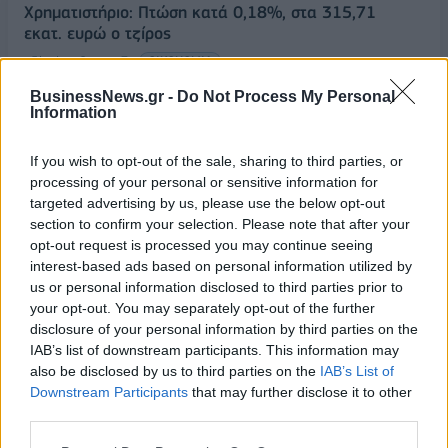
Χρηματιστήριο: Πτώση κατά 0,18%, στα 315,71
εκατ. ευρώ ο τζίρος
05/08/2026 - 18:27
ΟΙΚΟΝΟΜΙΑ
BusinessNews.gr -
Do Not Process My Personal
Είσοδος της γαλλικής Meridiam στην ηλεκτρική
Information
διασύνδεση Ελλάδας – Κύπρου
05/08/2026 - 18:06
ΕΠΙΧΕΙΡΗΣΕΙΣ
If you wish to opt-out of the sale, sharing to third parties, or
processing of your personal or sensitive information for
ΔΕΗ: Ισχυρή ανάπτυξη στο α΄ εξάμηνο 2026 με
targeted advertising by us, please use the below opt-out
προσαρμοσμένο EBITDA στα 1,2 δισ. ευρώ
section to confirm your selection. Please note that after your
05/08/2026 - 17:51
ΕΝΕΡΓΕΙΑ
opt-out request is processed you may continue seeing
interest-based ads based on personal information utilized by
Όμιλος AKTOR: Εξαγοράζει το 75% των ΗΛΕΚΤΩΡ
us or personal information disclosed to third parties prior to
και THALIS – Στρατηγική συνεργασία με τη Motor
your opt-out. You may separately opt-out of the further
Oil
disclosure of your personal information by third parties on the
05/08/2026 - 17:39
ΕΠΙΧΕΙΡΗΣΕΙΣ
IAB’s list of downstream participants. This information may
also be disclosed by us to third parties on the
IAB’s List of
ΗΠΑ: Επιβράδυνση των προσλήψεων στον ιδιωτικό
Downstream Participants
that may further disclose it to other
τομέα τον Ιούλιο - Δημιουργήθηκαν μόνο 44.000
third parties.
θέσεις εργασίας