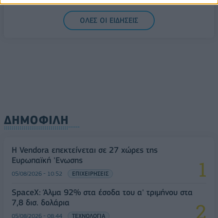
05/08/2026 - 15:28
ΟΙΚΟΝΟΜΙΑ
ΟΛΕΣ ΟΙ ΕΙΔΗΣΕΙΣ
ΔΗΜΟΦΙΛΗ
Η Vendora επεκτείνεται σε 27 χώρες της
Ευρωπαϊκή 'Ενωσης
05/08/2026 - 10:52
ΕΠΙΧΕΙΡΗΣΕΙΣ
SpaceX: Άλμα 92% στα έσοδα του α' τριμήνου στα
7,8 δισ. δολάρια
05/08/2026 - 08:44
ΤΕΧΝΟΛΟΓΙΑ