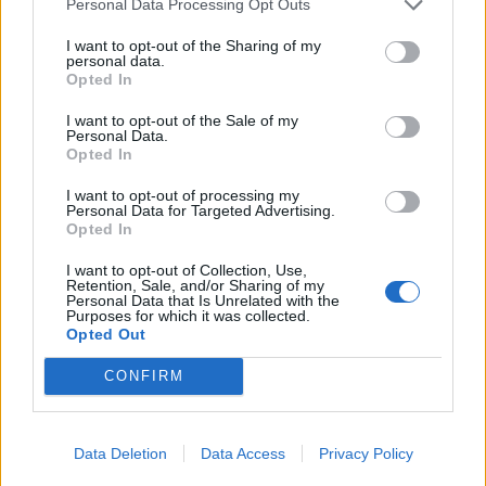
05/08/2026 - 17:16
ΚΟΣΜΟΣ
Personal Data Processing Opt Outs
Τ. Θεοδωρικάκος: Στηρίζουμε με πράξεις την
I want to opt-out of the Sharing of my
personal data.
έρευνα και την καινοτομία
Opted In
05/08/2026 - 16:51
ΠΟΛΙΤΙΚΗ
I want to opt-out of the Sale of my
Personal Data.
Ν. Χαρδαλιάς: Μηδενική ανοχή και σε νομικό
Opted In
επίπεδο για τους υπαίτιους της πυρκαγιάς στη
Δυτική Αττική
I want to opt-out of processing my
Personal Data for Targeted Advertising.
05/08/2026 - 16:26
ΕΛΛΑΔΑ
Opted In
ΕΕ: Διοχετεύει 1,4 δισ. ευρώ στην Ουκρανία από
I want to opt-out of Collection, Use,
παγωμένα ρωσικά κεφάλαια
Retention, Sale, and/or Sharing of my
Personal Data that Is Unrelated with the
05/08/2026 - 16:03
ΚΟΣΜΟΣ
Purposes for which it was collected.
Opted Out
Χρηματιστήριο: Στις 2.623,62 μονάδες ο Γενικός
Δείκτης Τιμών, με πτώση 0,19%
CONFIRM
05/08/2026 - 15:36
ΟΙΚΟΝΟΜΙΑ
Συνάλλαγμα: Το ευρώ ενισχύεται κατά 0,20%, στα
Data Deletion
Data Access
Privacy Policy
1,1557 δολάρια