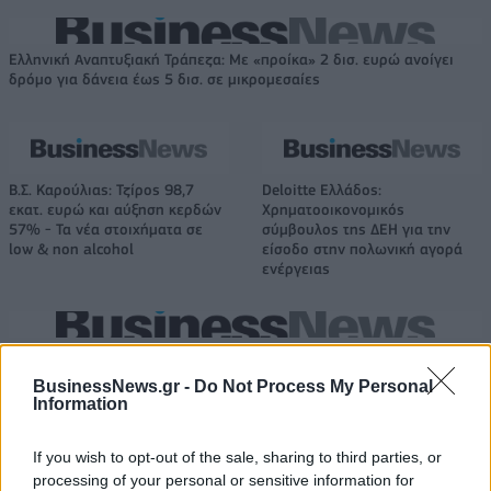
Ελληνική Αναπτυξιακή Τράπεζα: Με «προίκα» 2 δισ. ευρώ ανοίγει
δρόμο για δάνεια έως 5 δισ. σε μικρομεσαίες
Β.Σ. Καρούλιας: Τζίρος 98,7
Deloitte Ελλάδος:
εκατ. ευρώ και αύξηση κερδών
Χρηματοοικονομικός
57% - Τα νέα στοιχήματα σε
σύμβουλος της ΔΕΗ για την
low & non alcohol
είσοδο στην πολωνική αγορά
ενέργειας
Η Chery επενδύει 75 εκατ. δολάρια στην KG Mobility
BusinessNews.gr -
Do Not Process My Personal
Information
Το FIAT 500 Hybrid τώρα από
Ατρόμητος και Novibet
18.990 ευρώ
συνεχίζουν μαζί: Ανανέωση της
If you wish to opt-out of the sale, sharing to third parties, or
συνεργασίας τους μέχρι το
processing of your personal or sensitive information for