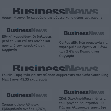
Αρμάνι Μιλάνο: Το καινούριο της ρόστερ και ο αέρας ανανέωσης
Εθνική Κορασίδων: Οι δηλώσεις
μετά τη νίκη επί της Δανίας και
Όμιλος ΔΕΗ: Νέα συμφωνία για
πριν από τον ημιτελικό με τη
χαρτοφυλάκιο έργων ΑΠΕ άνω
Νορβηγία
των 2 GW σε Πολωνία και
Ουγγαρία
Fourlis: Συμφωνία για την πώληση συμμετοχής στο Sofia South Ring
Mall έναντι 49,35 εκατ. ευρώ
ΣΚΑΪ: Ολοκληρώθηκε η θητεία
του Γρηγόρη Δημητριάδη - Ο
Χρηματιστήριο Αθηνών:
Γιάννης Αλαφούζος επιστρέφει
Εβδομαδιαία άνοδος 1,76%,