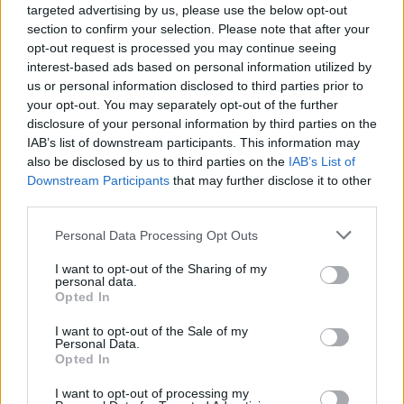
2028
targeted advertising by us, please use the below opt-out
section to confirm your selection. Please note that after your
opt-out request is processed you may continue seeing
interest-based ads based on personal information utilized by
18η συνεχόμενη χρονιά για τον ΟΤΕ στη διεθνή σειρά δεικτών
us or personal information disclosed to third parties prior to
FTSE4Good
your opt-out. You may separately opt-out of the further
disclosure of your personal information by third parties on the
IAB’s list of downstream participants. This information may
Alpha Bank: Για πρώτη φορά το Αρχαίο Θέατρο Επιδαύρου άνοιξε τις
also be disclosed by us to third parties on the
IAB’s List of
πύλες του σε όλους
Downstream Participants
that may further disclose it to other
third parties.
Personal Data Processing Opt Outs
I want to opt-out of the Sharing of my
ΠΕΡΙΣΣΌΤΕΡΑ ΣΕ ΑΥΤΉ ΤΗΝ ΚΑΤΗΓΟΡΊΑ
personal data.
Opted In
I want to opt-out of the Sale of my
Personal Data.
Opted In
I want to opt-out of processing my