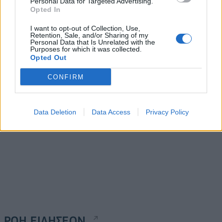
Personal Data for Targeted Advertising.
Opted In
Μινωικές Γραμμές:
Η Profile χορηγός του 6th
I want to opt-out of Collection, Use,
Retention, Sale, and/or Sharing of my
Σημαντικές αλλαγές στην
Digital Integration in
Personal Data that Is Unrelated with the
ανώτατη διοίκηση της
Wealth Management
Purposes for which it was collected.
Opted Out
εταιρείας
Conference
23/03/2022 - 18:18
23/03/2022 - 18:43
CONFIRM
Data Deletion
Data Access
Privacy Policy
ΡΟΗ ΕΙΔΗΣΕΩΝ