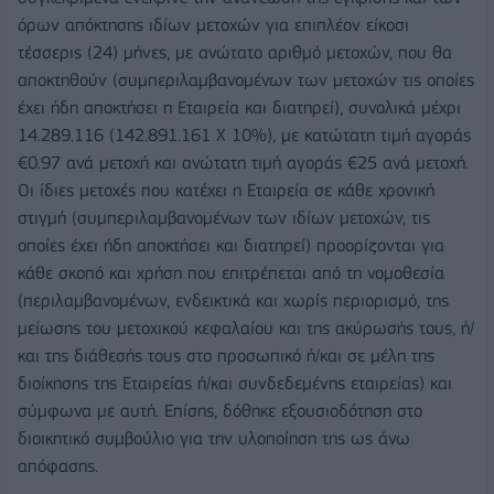
όρων απόκτησης ιδίων μετοχών για επιπλέον είκοσι
τέσσερις (24) μήνες, με ανώτατο αριθμό μετοχών, που θα
αποκτηθούν (συμπεριλαμβανομένων των μετοχών τις οποίες
έχει ήδη αποκτήσει η Εταιρεία και διατηρεί), συνολικά μέχρι
14.289.116 (142.891.161 Χ 10%), με κατώτατη τιμή αγοράς
€0.97 ανά μετοχή και ανώτατη τιμή αγοράς €25 ανά μετοχή.
Οι ίδιες μετοχές που κατέχει η Εταιρεία σε κάθε χρονική
στιγμή (συμπεριλαμβανομένων των ιδίων μετοχών, τις
οποίες έχει ήδη αποκτήσει και διατηρεί) προορίζονται για
κάθε σκοπό και χρήση που επιτρέπεται από τη νομοθεσία
(περιλαμβανομένων, ενδεικτικά και χωρίς περιορισμό, της
μείωσης του μετοχικού κεφαλαίου και της ακύρωσής τους, ή/
και της διάθεσής τους στο προσωπικό ή/και σε μέλη της
διοίκησης της Εταιρείας ή/και συνδεδεμένης εταιρείας) και
σύμφωνα με αυτή. Επίσης, δόθηκε εξουσιοδότηση στο
διοικητικό συμβούλιο για την υλοποίηση της ως άνω
απόφασης.