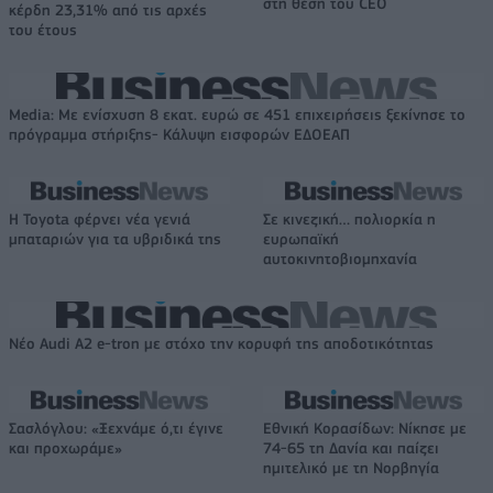
στη θέση του CEO
κέρδη 23,31% από τις αρχές
του έτους
Media: Με ενίσχυση 8 εκατ. ευρώ σε 451 επιχειρήσεις ξεκίνησε το
πρόγραμμα στήριξης- Κάλυψη εισφορών ΕΔΟΕΑΠ
Η Toyota φέρνει νέα γενιά
Σε κινεζική… πολιορκία η
μπαταριών για τα υβριδικά της
ευρωπαϊκή
αυτοκινητοβιομηχανία
Νέο Audi A2 e-tron με στόχο την κορυφή της αποδοτικότητας
Σασλόγλου: «Ξεχνάμε ό,τι έγινε
Εθνική Κορασίδων: Νίκησε με
και προχωράμε»
74-65 τη Δανία και παίζει
ημιτελικό με τη Νορβηγία