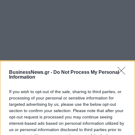
ΡΟΗ ΕΙΔΗΣΕΩΝ
BusinessNews.gr -
Do Not Process My Personal
Information
Ειδικό Χωροταξικό Πλαίσιο για τον Τουρισμό:
If you wish to opt-out of the sale, sharing to third parties, or
Στρατηγικό εργαλείο για βιώσιμη τουριστική
processing of your personal or sensitive information for
ανάπτυξη
targeted advertising by us, please use the below opt-out
section to confirm your selection. Please note that after your
07/08/2026 - 10:43
ΠΟΛΙΤΙΚΗ
opt-out request is processed you may continue seeing
ΣΤΑΣΥ: 29,4 χλμ. νέων σιδηροτροχιών στο Μετρό
interest-based ads based on personal information utilized by
της Αθήνας - Στο τελικό στάδιο το μεγαλύτερο έργο
us or personal information disclosed to third parties prior to