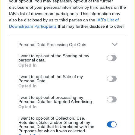
αναβάθμισης
your opt-out. You may separately opt-out of the further
disclosure of your personal information by third parties on the
07/08/2026 - 10:28
ΕΠΙΧΕΙΡΗΣΕΙΣ
IAB’s list of downstream participants. This information may
Bank of America: Το τελικό σκορ του Παγκοσμίου
also be disclosed by us to third parties on the
IAB’s List of
Κυπέλλου 2026
Downstream Participants
that may further disclose it to other
third parties.
07/08/2026 - 10:16
ΟΙΚΟΝΟΜΙΑ
Personal Data Processing Opt Outs
Χρ. Δήμας: «Προχωρούν τα έργα σε όλο το μήκος
του ΒΟΑΚ»
I want to opt-out of the Sharing of my
personal data.
07/08/2026 - 09:50
ΠΟΛΙΤΙΚΗ
Opted In
Τ. Θεοδωρικάκος: «Συμβάλλουμε στην εθνική
I want to opt-out of the Sale of my
ασφάλεια της πατρίδας μας με νέο αναπτυξιακό
Personal Data.
καθεστώς για την Άμυνα»
Opted In
07/08/2026 - 09:39
ΠΟΛΙΤΙΚΗ
I want to opt-out of processing my
Personal Data for Targeted Advertising.
Νέα στρατηγική συνεργασία της ΓΓ Επικοινωνίας
Opted In
και Ενημέρωσης με το ΕΙΕ
I want to opt-out of Collection, Use,
07/08/2026 - 09:22
ΠΟΛΙΤΙΚΗ
Retention, Sale, and/or Sharing of my
Personal Data that Is Unrelated with the
Ταϊλάνδη: Επτά νεκροί, 15 τραυματίες από
Purposes for which it was collected.