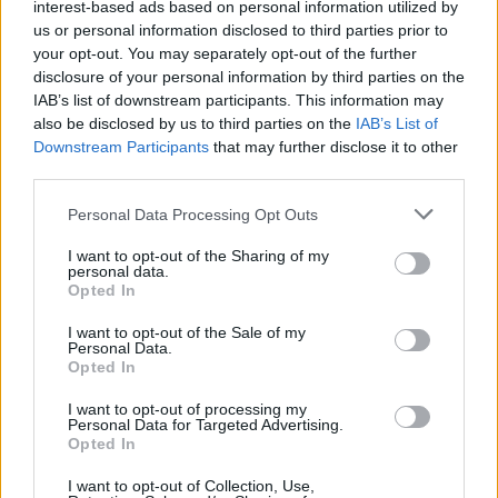
interest-based ads based on personal information utilized by
07/08/2026 - 10:16
ΟΙΚΟΝΟΜΙΑ
us or personal information disclosed to third parties prior to
your opt-out. You may separately opt-out of the further
Χρ. Δήμας: «Προχωρούν τα έργα σε όλο το μήκος
disclosure of your personal information by third parties on the
του ΒΟΑΚ»
IAB’s list of downstream participants. This information may
07/08/2026 - 09:50
ΠΟΛΙΤΙΚΗ
also be disclosed by us to third parties on the
IAB’s List of
Downstream Participants
that may further disclose it to other
Τ. Θεοδωρικάκος: «Συμβάλλουμε στην εθνική
third parties.
ασφάλεια της πατρίδας μας με νέο αναπτυξιακό
καθεστώς για την Άμυνα»
Personal Data Processing Opt Outs
07/08/2026 - 09:39
ΠΟΛΙΤΙΚΗ
I want to opt-out of the Sharing of my
personal data.
Νέα στρατηγική συνεργασία της ΓΓ Επικοινωνίας
Opted In
και Ενημέρωσης με το ΕΙΕ
I want to opt-out of the Sale of my
07/08/2026 - 09:22
ΠΟΛΙΤΙΚΗ
Personal Data.
Opted In
Ταϊλάνδη: Επτά νεκροί, 15 τραυματίες από
πυροβολισμούς σε σχολείο - Αυτοκτόνησε ο δράστης
I want to opt-out of processing my
Personal Data for Targeted Advertising.
07/08/2026 - 09:11
ΚΟΣΜΟΣ
Opted In
Πειραιάς: Κορυφώνεται η έξοδος των αδειούχων
I want to opt-out of Collection, Use,
του Αυγούστου